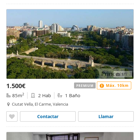
1
/1
1.500€
Máx. 10km
PREMIUM
2
85m
2 Hab
1 Baño
Ciutat Vella, El Carme, Valencia
Contactar
Llamar