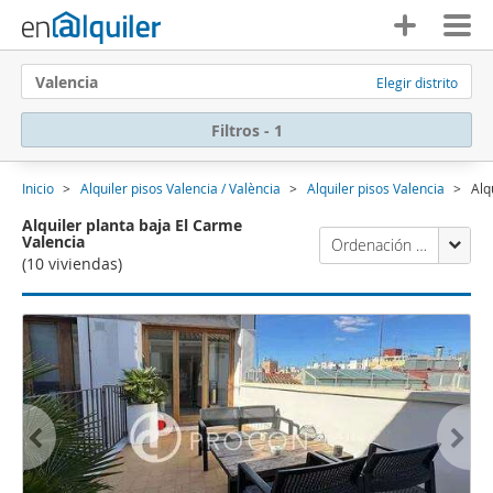
Valencia
Elegir distrito
Filtros - 1
Inicio
Alquiler pisos Valencia / València
Alquiler pisos Valencia
Alq
Alquiler planta baja El Carme
Valencia
Ordenación Enalquiler
(10 viviendas)