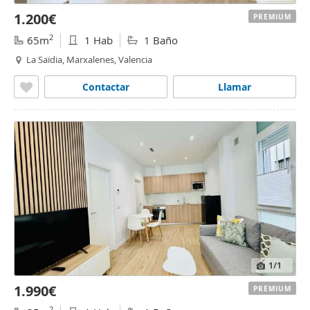
1.200€
PREMIUM
2
65m
1 Hab
1 Baño
La Saïdia, Marxalenes, Valencia
Contactar
Llamar
1
/1
1.990€
PREMIUM
2