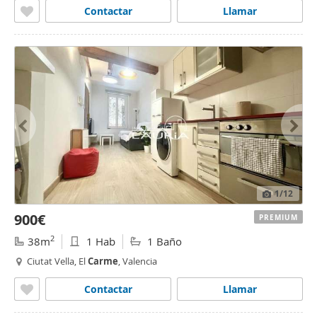
Contactar
Llamar
1
/12
900€
PREMIUM
2
38m
1 Hab
1 Baño
Ciutat Vella, El
Carme
, Valencia
Contactar
Llamar