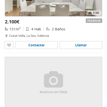
1
/28
2.100€
PREMIUM
2
151m
4 Hab
2 Baños
Ciutat Vella, La Seu, Valencia
Contactar
Llamar
Anuncio sin fotos