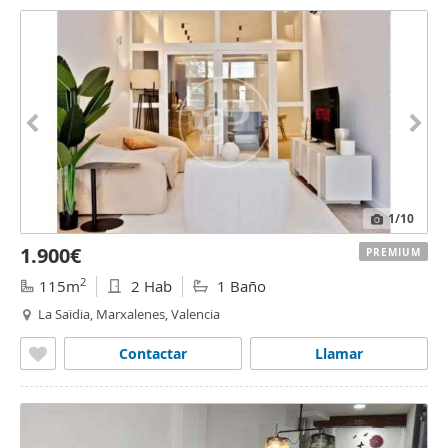
1
/10
1.900€
PREMIUM
2
115m
2 Hab
1 Baño
La Saïdia, Marxalenes, Valencia
Contactar
Llamar