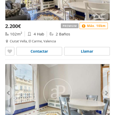
1
/1
2.200€
Máx. 10km
PREMIUM
2
102m
4 Hab
2 Baños
Ciutat Vella, El Carme, Valencia
Contactar
Llamar