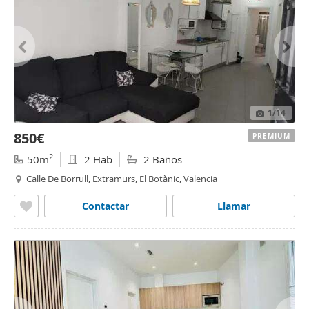
1
/14
850€
PREMIUM
2
50m
2 Hab
2 Baños
Calle De Borrull, Extramurs, El Botànic, Valencia
Contactar
Llamar