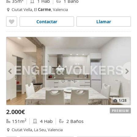
35m
1 Hab
1 Baño
Ciutat Vella, El
Carme
, Valencia
Contactar
Llamar
1
/28
2.000€
PREMIUM
2
151m
4 Hab
2 Baños
Ciutat Vella, La Seu, Valencia