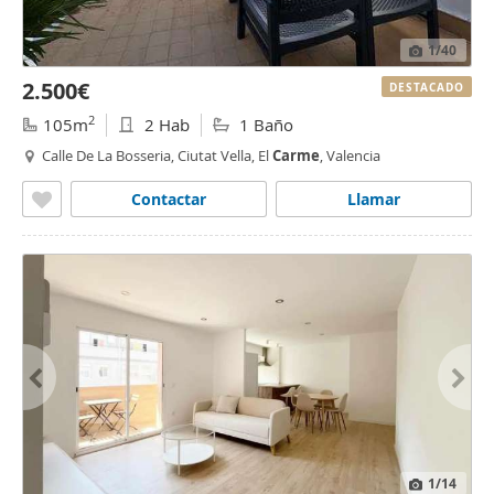
1
/40
2.500€
DESTACADO
2
105m
2 Hab
1 Baño
Calle De La Bosseria, Ciutat Vella, El
Carme
, Valencia
Contactar
Llamar
1
/14