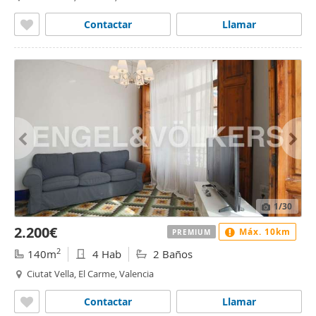
Contactar
Llamar
1
/30
2.200€
Máx. 10km
PREMIUM
2
140m
4 Hab
2 Baños
Ciutat Vella, El Carme, Valencia
Contactar
Llamar