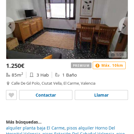
1
/26
1.250€
Máx. 10km
PREMIUM
2
85m
3 Hab
1 Baño
Calle De Gil Polo, Ciutat Vella, El Carme, Valencia
Contactar
Llamar
Más búsquedas...
alquiler planta baja El Carme
,
pisos alquiler Horno Del
Hospital Valencia
,
pisos Estación Del Cabañal Valencia
,
piso