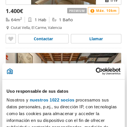
1
/19
1.400€
Máx. 10km
PREMIUM
2
64m
1 Hab
1 Baño
Ciutat Vella, El Carme, Valencia
Contactar
Llamar
Uso responsable de sus datos
Nosotros y
nuestros 1022 socios
procesamos sus
datos personales, p.ej., su dirección IP, con tecnologías
1
/10
como las cookies para almacenar y acceder la
información en su dispositivo con el fin de ofrecer
1.500€
Máx. 10km
PREMIUM