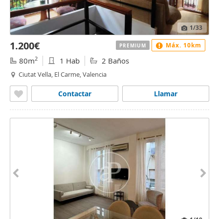
1
/33
1.200€
Máx. 10km
PREMIUM
2
80m
1 Hab
2 Baños
Ciutat Vella, El Carme, Valencia
Contactar
Llamar