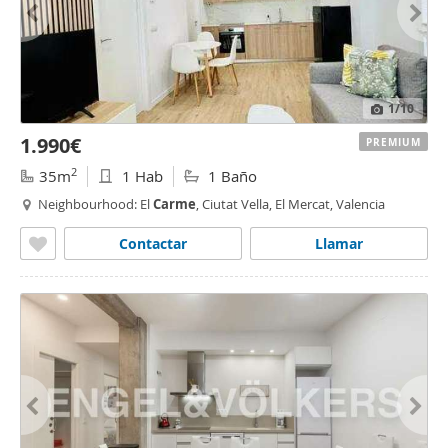
1
/10
1.990€
PREMIUM
2
35m
1 Hab
1 Baño
Neighbourhood: El
Carme
, Ciutat Vella, El Mercat, Valencia
Contactar
Llamar