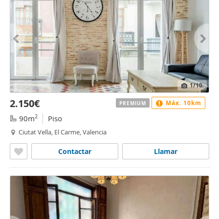
1
/10
2.150€
Máx. 10km
PREMIUM
2
90m
Piso
Ciutat Vella, El Carme, Valencia
Contactar
Llamar