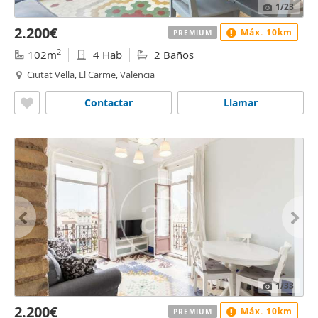
1
/23
2.200€
Máx. 10km
PREMIUM
2
102m
4 Hab
2 Baños
Ciutat Vella, El Carme, Valencia
Contactar
Llamar
1
/33
2.200€
Máx. 10km
PREMIUM