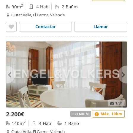
2
90m
4 Hab
2 Baños
Ciutat Vella, El Carme, Valencia
Contactar
Llamar
1
/31
2.200€
Máx. 10km
PREMIUM
2
140m
4 Hab
1 Baño
Ciutat Vella, El Carme, Valencia