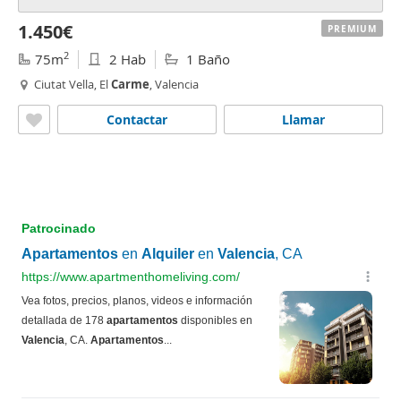
1.450€
PREMIUM
2
75m
2 Hab
1 Baño
Ciutat Vella, El
Carme
, Valencia
Contactar
Llamar