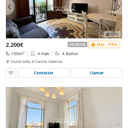
1
/15
2.200€
Máx. 10km
PREMIUM
2
100m
4 Hab
4 Baños
Ciutat Vella, El Carme, Valencia
Contactar
Llamar