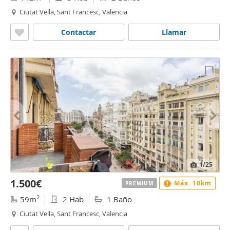
Ciutat Vella, Sant Francesc, Valencia
Contactar
Llamar
1
/25
1.500€
Máx. 10km
PREMIUM
2
59m
2 Hab
1 Baño
Ciutat Vella, Sant Francesc, Valencia