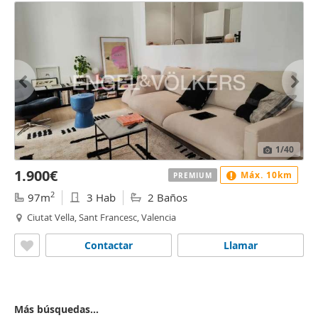
1
/40
1.900€
Máx. 10km
PREMIUM
2
97m
3 Hab
2 Baños
Ciutat Vella, Sant Francesc, Valencia
Contactar
Llamar
Más búsquedas...