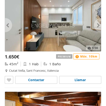
1
/30
1.650€
Máx. 10km
PREMIUM
2
45m
1 Hab
1 Baño
Ciutat Vella, Sant Francesc, Valencia
Contactar
Llamar