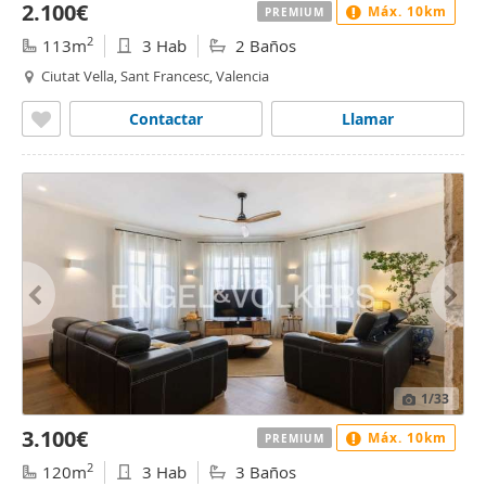
2.100€
Máx. 10km
PREMIUM
2
113m
3 Hab
2 Baños
Ciutat Vella, Sant Francesc, Valencia
Contactar
Llamar
1
/33
3.100€
Máx. 10km
PREMIUM
2
120m
3 Hab
3 Baños