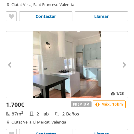
Ciutat Vella, Sant Francesc, Valencia
Contactar
Llamar
1
/23
1.700€
Máx. 10km
PREMIUM
2
87m
2 Hab
2 Baños
Ciutat Vella, El Mercat, Valencia
Contactar
Llamar