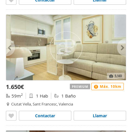
1
/40
1.650€
Máx. 10km
PREMIUM
2
59m
1 Hab
1 Baño
Ciutat Vella, Sant Francesc, Valencia
Contactar
Llamar