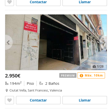
Contactar
Llamar
1
/23
2.950€
Máx. 10km
PREMIUM
2
194m
Piso
2 Baños
Ciutat Vella, Sant Francesc, Valencia
Contactar
Llamar