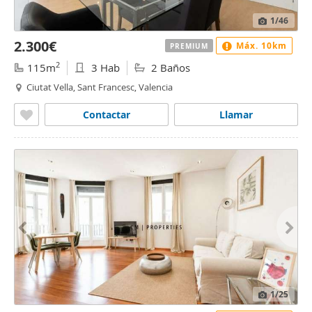
1
/46
2.300€
Máx. 10km
PREMIUM
2
115m
3 Hab
2 Baños
Ciutat Vella, Sant Francesc, Valencia
Contactar
Llamar
1
/25