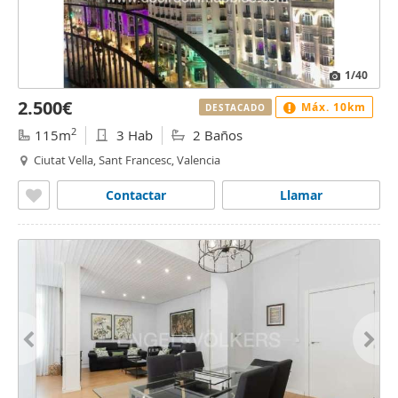
1
/40
2.500€
Máx. 10km
DESTACADO
2
115m
3 Hab
2 Baños
Ciutat Vella, Sant Francesc, Valencia
Contactar
Llamar