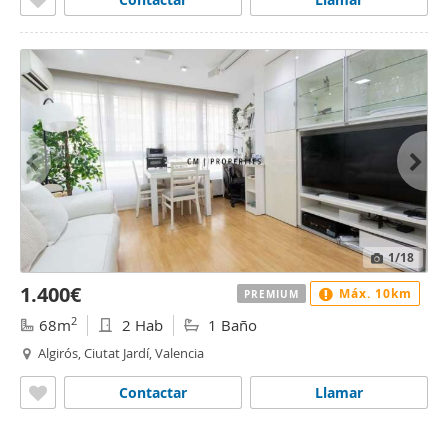
1
/18
1.400€
Máx. 10km
PREMIUM
2
68m
2 Hab
1 Baño
Algirós, Ciutat Jardí, Valencia
Contactar
Llamar