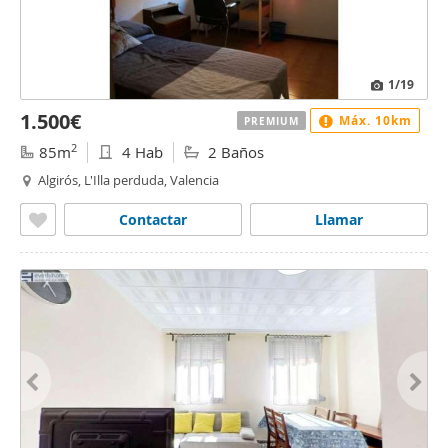
1
/19
1.500€
Máx. 10km
PREMIUM
2
85m
4 Hab
2 Baños
Algirós, L'Illa perduda, Valencia
Contactar
Llamar