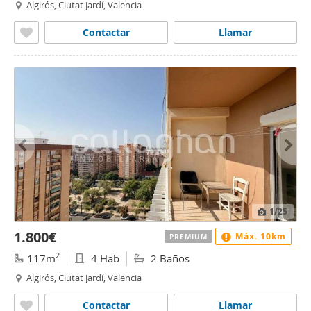
Algirós, Ciutat Jardí, Valencia
Contactar
Llamar
1
/25
1.800€
Máx. 10km
PREMIUM
2
117m
4 Hab
2 Baños
Algirós, Ciutat Jardí, Valencia
Contactar
Llamar