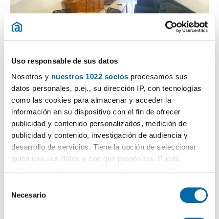
1
/36
1.200€
Máx. 10km
PREMIUM
Uso responsable de sus datos
2
70m
3 Hab
1 Baño
Nosotros y
nuestros 1022 socios
procesamos sus
Avinguda de Blasco Ibáñez, Algirós, Ciutat Jardí, Valencia
datos personales, p.ej., su dirección IP, con tecnologías
como las cookies para almacenar y acceder la
Contactar
Llamar
información en su dispositivo con el fin de ofrecer
publicidad y contenido personalizados, medición de
publicidad y contenido, investigación de audiencia y
desarrollo de servicios. Tiene la opción de seleccionar
quién usa sus datos y con qué propósitos. Puede
cambiar o retirar su consentimiento en cualquier
momento desde la Declaración de cookies o clicando en
S
el Menú de consentimiento.
Necesario
e
l
Si lo permite, también quisiéramos: