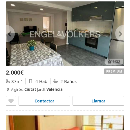
1
/32
2.000€
PREMIUM
2
87m
4 Hab
2 Baños
Algirós,
Ciutat
Jardí,
Valencia
Contactar
Llamar