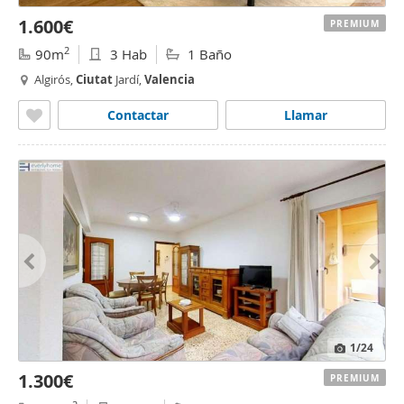
1.600€
PREMIUM
2
90m
3 Hab
1 Baño
Algirós,
Ciutat
Jardí,
Valencia
Contactar
Llamar
1
/24
1.300€
PREMIUM