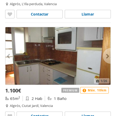
Algirós, L'Illa perduda, Valencia
Contactar
Llamar
1
/26
1.100€
Máx. 10km
PREMIUM
2
65m
2 Hab
1 Baño
Algirós, Ciutat Jardí, Valencia
Contactar
Llamar