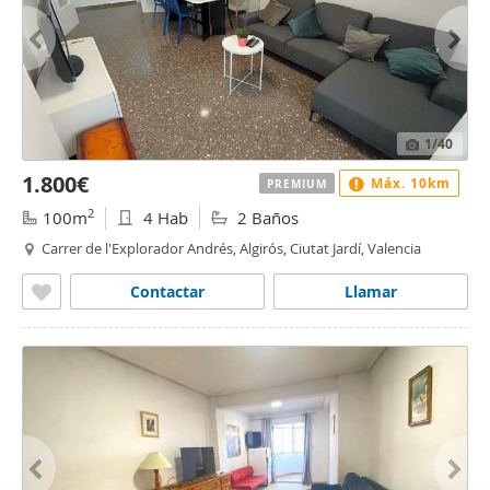
1
/40
1.800€
Máx. 10km
PREMIUM
2
100m
4 Hab
2 Baños
Carrer de l'Explorador Andrés, Algirós, Ciutat Jardí, Valencia
Contactar
Llamar