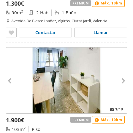
1.300€
Máx. 10km
PREMIUM
2
90m
2 Hab
1 Baño
Avenida De Blasco Ibáñez, Algirós, Ciutat Jardí, Valencia
Contactar
Llamar
1
/10
1.900€
Máx. 10km
PREMIUM
2
103m
Piso