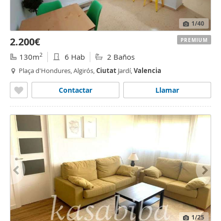
1
/40
2.200€
PREMIUM
2
130m
6 Hab
2 Baños
Plaça d'Hondures, Algirós,
Ciutat
Jardí,
Valencia
Contactar
Llamar
1
/25