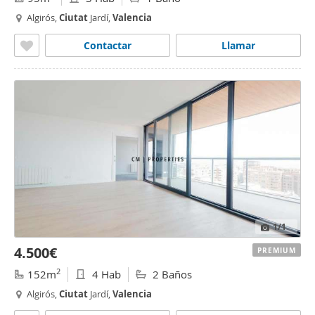
Algirós,
Ciutat
Jardí,
Valencia
Contactar
Llamar
1
/1
4.500€
PREMIUM
2
152m
4 Hab
2 Baños
Algirós,
Ciutat
Jardí,
Valencia