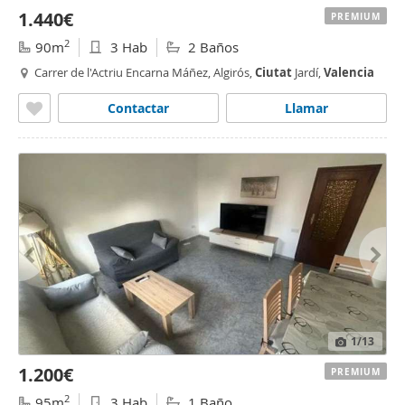
1.440€
PREMIUM
2
90m
3 Hab
2 Baños
Carrer de l'Actriu Encarna Máñez, Algirós,
Ciutat
Jardí,
Valencia
Contactar
Llamar
1
/13
1.200€
PREMIUM
2
95m
3 Hab
1 Baño