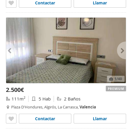
Contactar
Llamar
1
/40
2.500€
PREMIUM
2
111m
5 Hab
2 Baños
Plaza D'Hondures, Algirós, La Carrasca,
Valencia
Contactar
Llamar