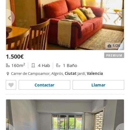
1
/26
1.500€
PREMIUM
2
160m
4 Hab
1 Baño
Carrer de Campoamor, Algirós,
Ciutat
Jardí,
Valencia
Contactar
Llamar