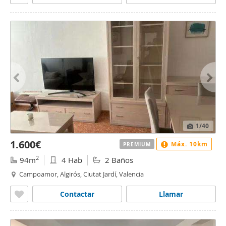
1
/40
1.600€
Máx. 10km
PREMIUM
2
94m
4 Hab
2 Baños
Campoamor, Algirós, Ciutat Jardí, Valencia
Contactar
Llamar