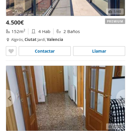
1
/40
4.500€
PREMIUM
2
152m
4 Hab
2 Baños
Algirós,
Ciutat
Jardí,
Valencia
Contactar
Llamar
1
/18