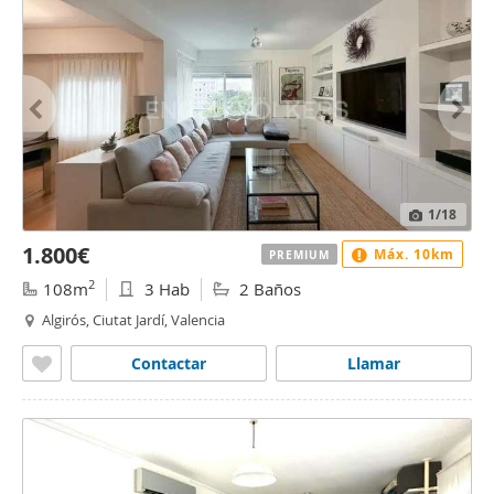
1
/18
1.800€
Máx. 10km
PREMIUM
2
108m
3 Hab
2 Baños
Algirós, Ciutat Jardí, Valencia
Contactar
Llamar