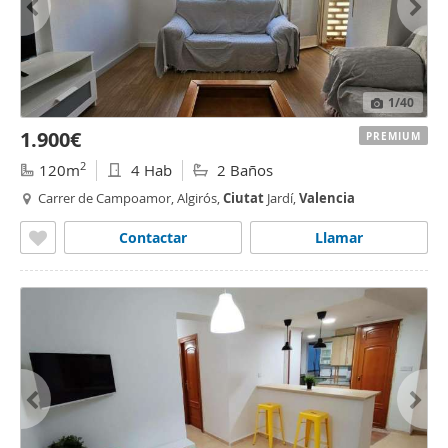
1
/40
1.900€
PREMIUM
2
120m
4 Hab
2 Baños
Carrer de Campoamor, Algirós,
Ciutat
Jardí,
Valencia
Contactar
Llamar