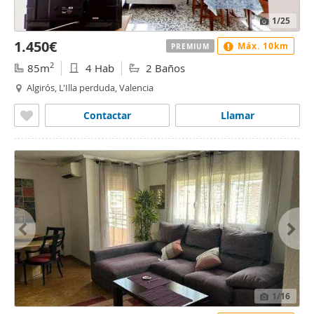
1
/25
1.450€
Máx. 10km
PREMIUM
2
85m
4 Hab
2 Baños
Algirós, L'Illa perduda, Valencia
Contactar
Llamar
1
/16