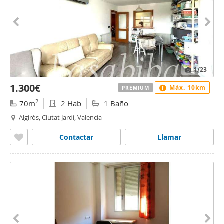
1
/23
1.300€
Máx. 10km
PREMIUM
2
70m
2 Hab
1 Baño
Algirós, Ciutat Jardí, Valencia
Contactar
Llamar