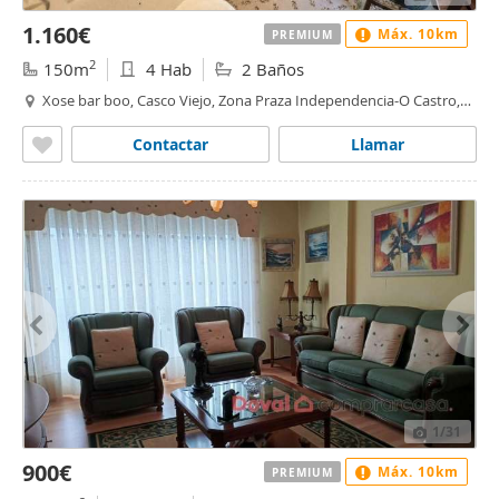
1.160€
Máx. 10km
PREMIUM
2
150m
4 Hab
2 Baños
Xose bar boo, Casco Viejo, Zona Praza Independencia-O Castro,
Vigo
Contactar
Llamar
1
/31
900€
Máx. 10km
PREMIUM