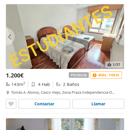
1
/37
1.200€
Máx. 10km
PREMIUM
2
143m
4 Hab
2 Baños
Tomás A. Alonso, Casco Viejo, Zona Praza Independencia-O
Castro, Vigo
Contactar
Llamar