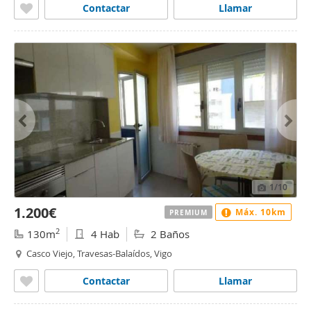
Contactar
Llamar
1
/10
1.200€
Máx. 10km
PREMIUM
2
130m
4 Hab
2 Baños
Casco Viejo, Travesas-Balaídos, Vigo
Contactar
Llamar