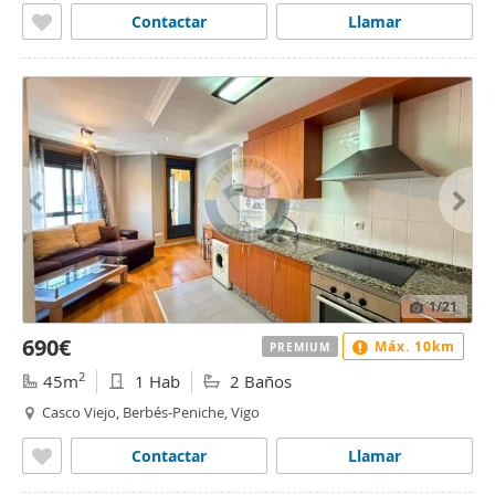
Contactar
Llamar
1
/21
690€
Máx. 10km
PREMIUM
2
45m
1 Hab
2 Baños
Casco Viejo, Berbés-Peniche, Vigo
Contactar
Llamar