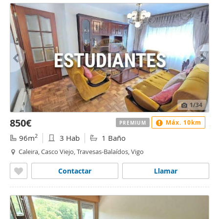
1
/34
850€
Máx. 10km
PREMIUM
2
96m
3 Hab
1 Baño
Caleira, Casco Viejo, Travesas-Balaídos, Vigo
Contactar
Llamar