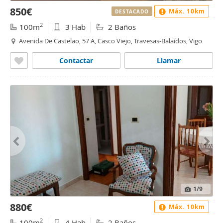
850€
Máx. 10km
DESTACADO
2
100m
3 Hab
2 Baños
Avenida De Castelao, 57 A, Casco Viejo, Travesas-Balaídos, Vigo
Contactar
Llamar
1
/9
880€
Máx. 10km
2
100m
4 Hab
2 Baños