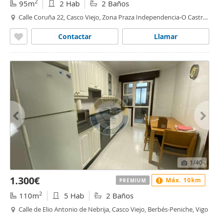
2
95m
2 Hab
2 Baños
Calle Coruña 22, Casco Viejo, Zona Praza Independencia-O Castro,
Vigo
Contactar
Llamar
1
/40
1.300€
Máx. 10km
PREMIUM
2
110m
5 Hab
2 Baños
Calle de Elio Antonio de Nebrija, Casco Viejo, Berbés-Peniche, Vigo