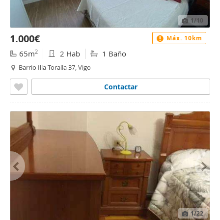
1
/10
1.000€
Máx. 10km
2
65m
2 Hab
1 Baño
Barrio Illa Toralla 37, Vigo
Contactar
1
/22