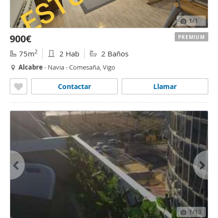
1
/1
900€
PREMIUM
2
75m
2 Hab
2 Baños
Alcabre
- Navia - Comesaña, Vigo
Contactar
Llamar
1
/13