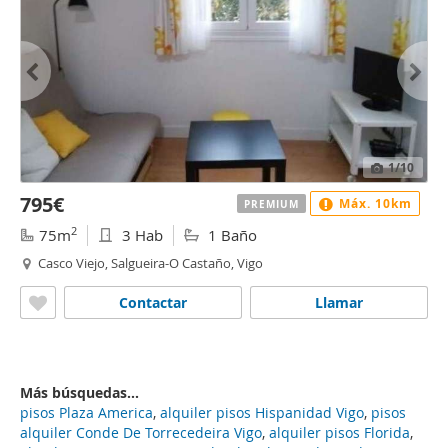
1
/10
795€
Máx. 10km
PREMIUM
2
75m
3 Hab
1 Baño
Casco Viejo, Salgueira-O Castaño, Vigo
Contactar
Llamar
Más búsquedas...
pisos Plaza America
,
alquiler pisos Hispanidad Vigo
,
pisos
alquiler Conde De Torrecedeira Vigo
,
alquiler pisos Florida
,