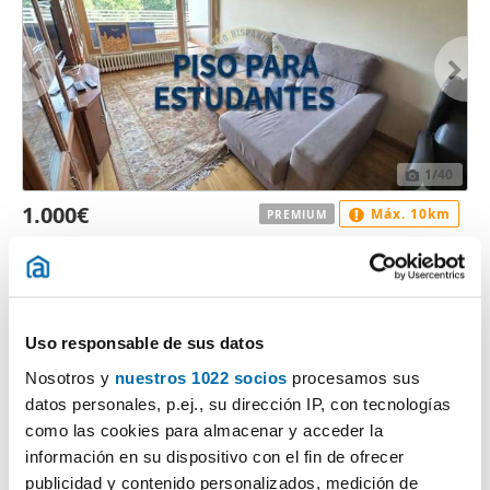
1
/40
1.000€
Máx. 10km
PREMIUM
2
116m
3 Hab
2 Baños
Calle Castrelos, Castrelos - Sárdoma, Vigo
Contactar
Llamar
Uso responsable de sus datos
Nosotros y
nuestros 1022 socios
procesamos sus
datos personales, p.ej., su dirección IP, con tecnologías
como las cookies para almacenar y acceder la
información en su dispositivo con el fin de ofrecer
publicidad y contenido personalizados, medición de