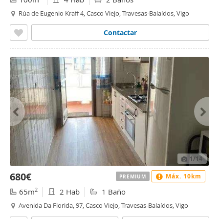
Rúa de Eugenio Kraff 4, Casco Viejo, Travesas-Balaídos, Vigo
Contactar
1
/14
680€
Máx. 10km
PREMIUM
2
65m
2 Hab
1 Baño
Avenida Da Florida, 97, Casco Viejo, Travesas-Balaídos, Vigo