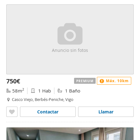
Anuncio sin fotos
750€
Máx. 10km
PREMIUM
2
58m
1 Hab
1 Baño
Casco Viejo, Berbés-Peniche, Vigo
Contactar
Llamar