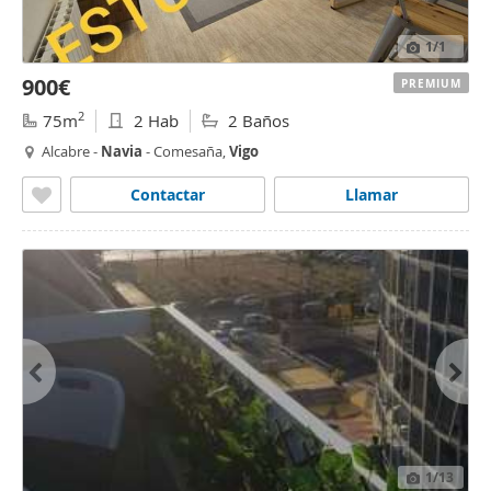
1
/1
900€
PREMIUM
2
75m
2 Hab
2 Baños
Alcabre -
Navia
- Comesaña,
Vigo
Contactar
Llamar
1
/13