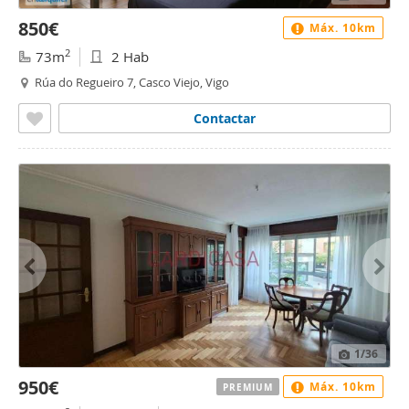
850€
Máx. 10km
2
73m
2 Hab
Rúa do Regueiro 7, Casco Viejo, Vigo
Contactar
1
/36
950€
Máx. 10km
PREMIUM