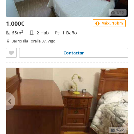
1
/10
1.000€
Máx. 10km
2
65m
2 Hab
1 Baño
Barrio Illa Toralla 37, Vigo
Contactar
1
/22