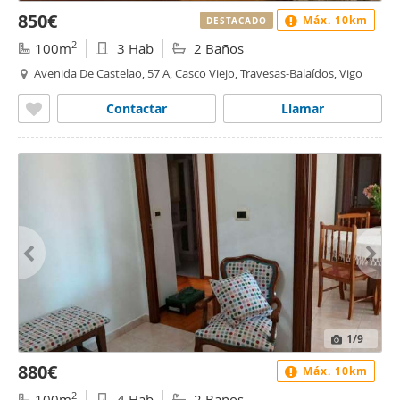
850€
Máx. 10km
DESTACADO
2
100m
3 Hab
2 Baños
Avenida De Castelao, 57 A, Casco Viejo, Travesas-Balaídos, Vigo
Contactar
Llamar
1
/9
880€
Máx. 10km
2
100m
4 Hab
2 Baños