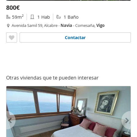
800€
2
59m
1 Hab
1 Baño
Avenida Samil 59, Alcabre -
Navia
- Comesaña,
Vigo
Contactar
Otras viviendas que te pueden interesar