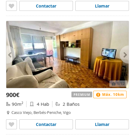
Contactar
Llamar
1
/12
900€
Máx. 10km
PREMIUM
2
90m
4 Hab
2 Baños
Casco Viejo, Berbés-Peniche, Vigo
Contactar
Llamar