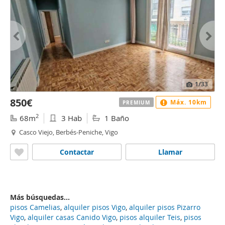
1
/33
850€
Máx. 10km
PREMIUM
2
68m
3 Hab
1 Baño
Casco Viejo, Berbés-Peniche, Vigo
Contactar
Llamar
Más búsquedas...
pisos Camelias
,
alquiler pisos Vigo
,
alquiler pisos Pizarro
Vigo
,
alquiler casas Canido Vigo
,
pisos alquiler Teis
,
pisos