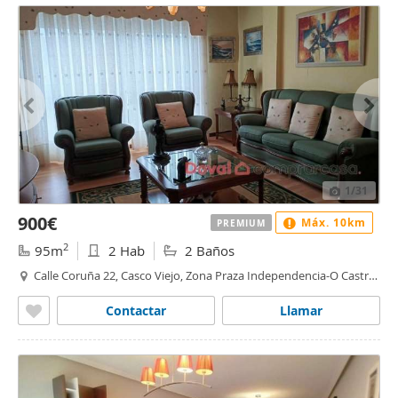
1
/31
900€
Máx. 10km
PREMIUM
2
95m
2 Hab
2 Baños
Calle Coruña 22, Casco Viejo, Zona Praza Independencia-O Castro,
Vigo
Contactar
Llamar