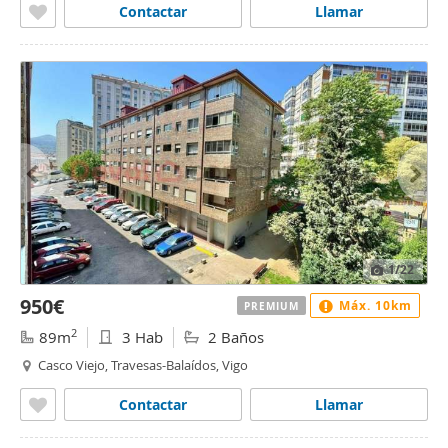
Contactar
Llamar
1
/22
950€
Máx. 10km
PREMIUM
2
89m
3 Hab
2 Baños
Casco Viejo, Travesas-Balaídos, Vigo
Contactar
Llamar