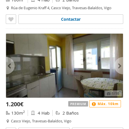
Rúa de Eugenio Kraff 4, Casco Viejo, Travesas-Balaídos, Vigo
Contactar
1
/10
1.200€
Máx. 10km
PREMIUM
2
130m
4 Hab
2 Baños
Casco Viejo, Travesas-Balaídos, Vigo