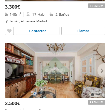
3.300€
PREMIUM
2
140m
17 Hab
2 Baños
Tetuán, Almenara, Madrid
Contactar
Llamar
1
/43
2.500€
PREMIUM
2