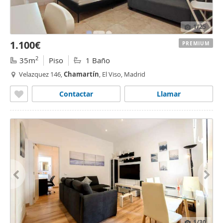
1
/25
1.100€
PREMIUM
2
35m
Piso
1 Baño
Velazquez 146,
Chamartín
, El Viso, Madrid
Contactar
Llamar
1
/30