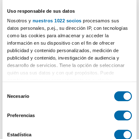
3.110€
Máx. 10km
PREMIUM
Uso responsable de sus datos
2
40m
Piso
Nosotros y
nuestros 1022 socios
procesamos sus
Chamartín, Hispanoamérica, Madrid
datos personales, p.ej., su dirección IP, con tecnologías
Contactar
Llamar
como las cookies para almacenar y acceder la
información en su dispositivo con el fin de ofrecer
publicidad y contenido personalizados, medición de
publicidad y contenido, investigación de audiencia y
desarrollo de servicios. Tiene la opción de seleccionar
quién usa sus datos y con qué propósitos. Puede
cambiar o retirar su consentimiento en cualquier
momento desde la Declaración de cookies o clicando en
S
el Menú de consentimiento.
Necesario
e
l
Si lo permite, también quisiéramos:
e
1
/10
Preferencias
Recopilar información sobre su ubicación geográfica
c
2.794€
Máx. 10km
PREMIUM
que puede tener una precisión de varios metros
c
2
Identificar su dispositivo analizándolo activamente
40m
Piso
i
Estadística