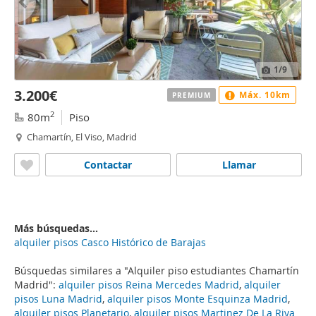
1
/9
3.200€
Máx. 10km
PREMIUM
2
80m
Piso
Chamartín, El Viso, Madrid
Contactar
Llamar
Más búsquedas...
alquiler pisos Casco Histórico de Barajas
Búsquedas similares a "Alquiler piso estudiantes Chamartín
Madrid":
alquiler pisos Reina Mercedes Madrid
,
alquiler
pisos Luna Madrid
,
alquiler pisos Monte Esquinza Madrid
,
alquiler pisos Planetario
,
alquiler pisos Martinez De La Riva