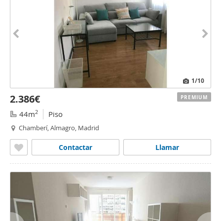
1
/10
2.386€
PREMIUM
2
44m
Piso
Chamberí, Almagro, Madrid
Contactar
Llamar