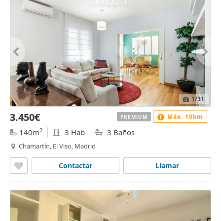
1
/31
3.450€
Máx. 10km
PREMIUM
2
140m
3 Hab
3 Baños
Chamartín, El Viso, Madrid
Contactar
Llamar