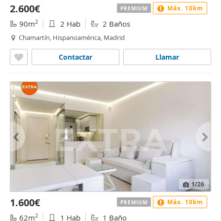
2.600€
Máx. 10km
PREMIUM
2
90m
2 Hab
2 Baños
Chamartín, Hispanoamérica, Madrid
Contactar
Llamar
1
/26
1.600€
Máx. 10km
PREMIUM
2
62m
1 Hab
1 Baño