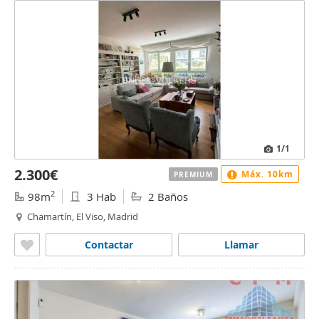
1
/1
2.300€
Máx. 10km
PREMIUM
2
98m
3 Hab
2 Baños
Chamartín, El Viso, Madrid
Contactar
Llamar