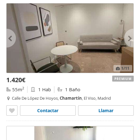
1
/11
1.420€
PREMIUM
2
55m
1 Hab
1 Baño
Calle De López De Hoyos,
Chamartín
, El Viso, Madrid
Contactar
Llamar