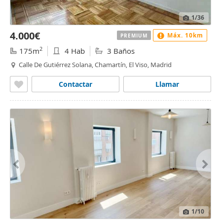
1
/36
4.000€
Máx. 10km
PREMIUM
2
175m
4 Hab
3 Baños
Calle De Gutiérrez Solana, Chamartín, El Viso, Madrid
Contactar
Llamar
1
/10