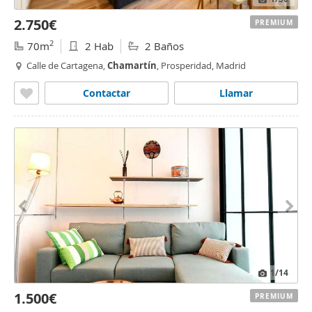
2.750€
PREMIUM
2
70m
2 Hab
2 Baños
Calle de Cartagena,
Chamartín
, Prosperidad, Madrid
Contactar
Llamar
1
/14
1.500€
PREMIUM