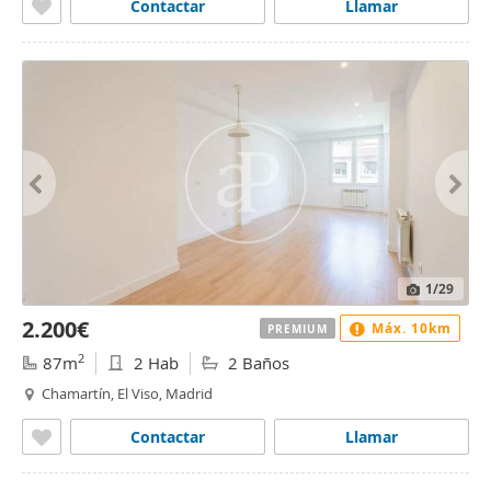
Contactar
Llamar
1
/29
2.200€
Máx. 10km
PREMIUM
2
87m
2 Hab
2 Baños
Chamartín, El Viso, Madrid
Contactar
Llamar