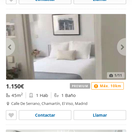
1
/11
1.150€
Máx. 10km
PREMIUM
2
45m
1 Hab
1 Baño
Calle De Serrano, Chamartín, El Viso, Madrid
Contactar
Llamar