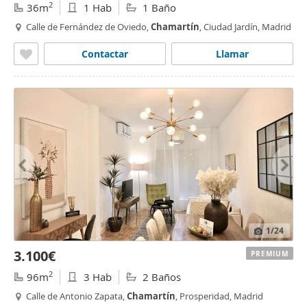
2
36m
1 Hab
1 Baño
Calle de Fernández de Oviedo,
Chamartín
, Ciudad Jardín, Madrid
Contactar
Llamar
1
/24
3.100€
PREMIUM
2
96m
3 Hab
2 Baños
Calle de Antonio Zapata,
Chamartín
, Prosperidad, Madrid