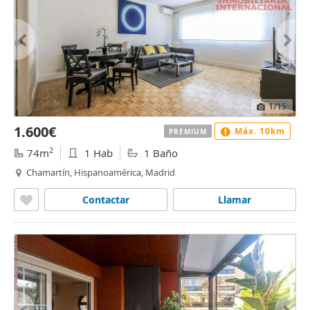
1
/15
1.600€
Máx. 10km
PREMIUM
2
74m
1 Hab
1 Baño
Chamartín, Hispanoamérica, Madrid
Contactar
Llamar