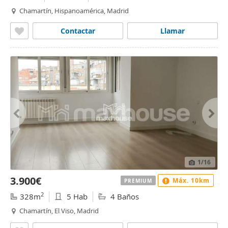
Chamartín, Hispanoamérica, Madrid
Contactar
Llamar
1
/16
3.900€
Máx. 10km
PREMIUM
2
328m
5 Hab
4 Baños
Chamartín, El Viso, Madrid