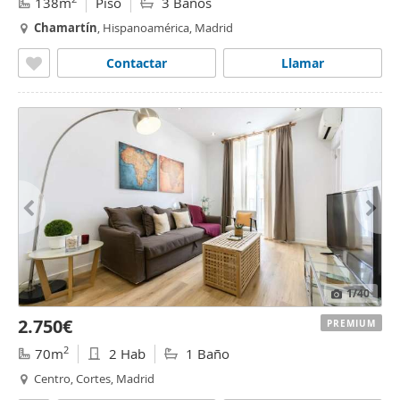
138m
Piso
3 Baños
Chamartín
, Hispanoamérica, Madrid
Contactar
Llamar
1
/40
2.750€
PREMIUM
2
70m
2 Hab
1 Baño
Centro, Cortes, Madrid