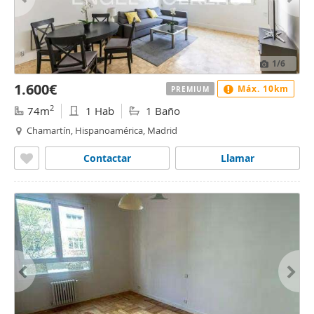
1
/6
1.600€
Máx. 10km
PREMIUM
2
74m
1 Hab
1 Baño
Chamartín, Hispanoamérica, Madrid
Contactar
Llamar