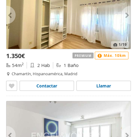
1
/19
1.350€
Máx. 10km
PREMIUM
2
54m
2 Hab
1 Baño
Chamartín, Hispanoamérica, Madrid
Contactar
Llamar