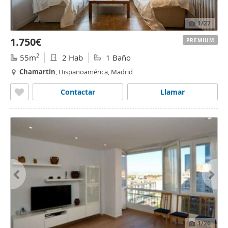
1
/27
1.750€
PREMIUM
2
55m
2 Hab
1 Baño
Chamartín
, Hispanoamérica, Madrid
Contactar
Llamar
1
/26