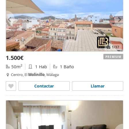
1
/37
1.500€
PREMIUM
2
50m
1 Hab
1 Baño
Centro, El
Molinillo
, Málaga
Contactar
Llamar