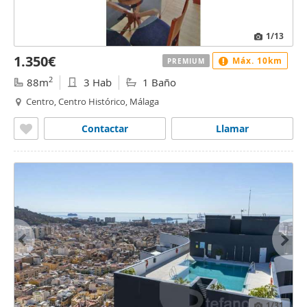
1
/13
1.350€
Máx. 10km
PREMIUM
2
88m
3 Hab
1 Baño
Centro, Centro Histórico, Málaga
Contactar
Llamar
1
/31