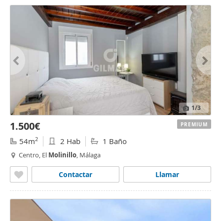
1
/3
1.500€
PREMIUM
2
54m
2 Hab
1 Baño
Centro, El
Molinillo
, Málaga
Contactar
Llamar