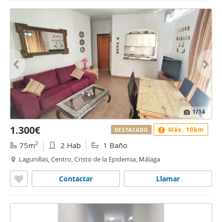
1
/14
1.300€
Máx. 10km
DESTACADO
2
75m
2 Hab
1 Baño
Lagunillas, Centro, Cristo de la Epidemia, Málaga
Contactar
Llamar