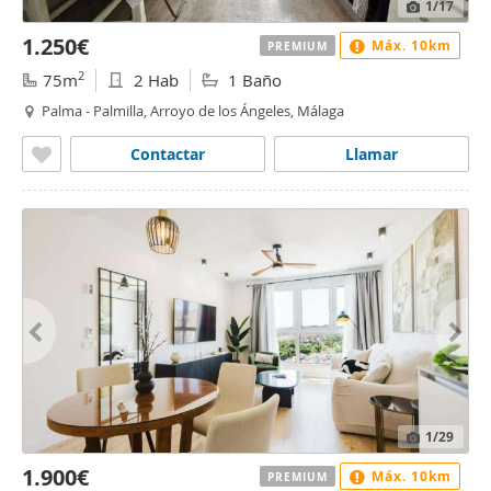
1
/17
1.250€
Máx. 10km
PREMIUM
2
75m
2 Hab
1 Baño
Palma - Palmilla, Arroyo de los Ángeles, Málaga
Contactar
Llamar
1
/29
1.900€
Máx. 10km
PREMIUM