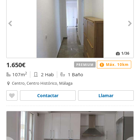
1
/36
1.650€
Máx. 10km
PREMIUM
2
107m
2 Hab
1 Baño
Centro, Centro Histórico, Málaga
Contactar
Llamar