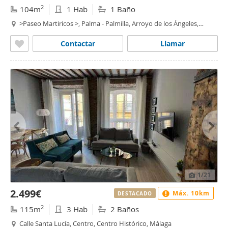
2
104m
1 Hab
1 Baño
>Paseo Martiricos >, Palma - Palmilla, Arroyo de los Ángeles,
Málaga
Contactar
Llamar
1
/21
2.499€
Máx. 10km
DESTACADO
2
115m
3 Hab
2 Baños
Calle Santa Lucía, Centro, Centro Histórico, Málaga