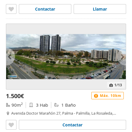
Contactar
Llamar
1
/13
1.500€
Máx. 10km
2
90m
3 Hab
1 Baño
Avenida Doctor Marañón 27, Palma - Palmilla, La Rosaleda,
Málaga
Contactar