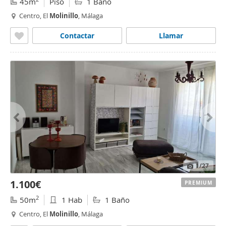
45m
Piso
1 Baño
Centro, El
Molinillo
, Málaga
Contactar
Llamar
1
/27
1.100€
PREMIUM
2
50m
1 Hab
1 Baño
Centro, El
Molinillo
, Málaga