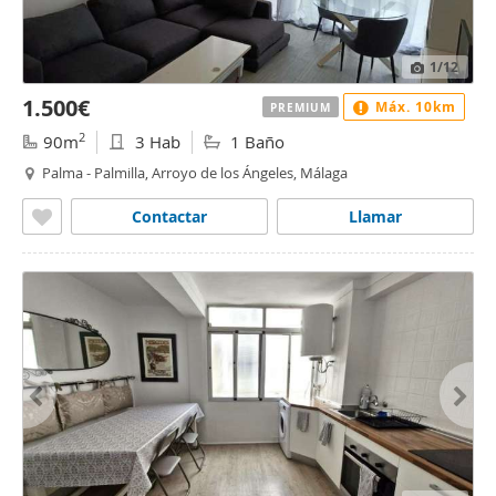
1
/12
1.500€
Máx. 10km
PREMIUM
2
90m
3 Hab
1 Baño
Palma - Palmilla, Arroyo de los Ángeles, Málaga
Contactar
Llamar