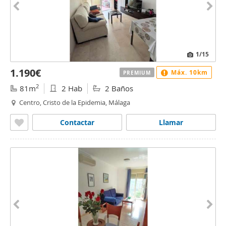
1
/15
1.190€
Máx. 10km
PREMIUM
2
81m
2 Hab
2 Baños
Centro, Cristo de la Epidemia, Málaga
Contactar
Llamar