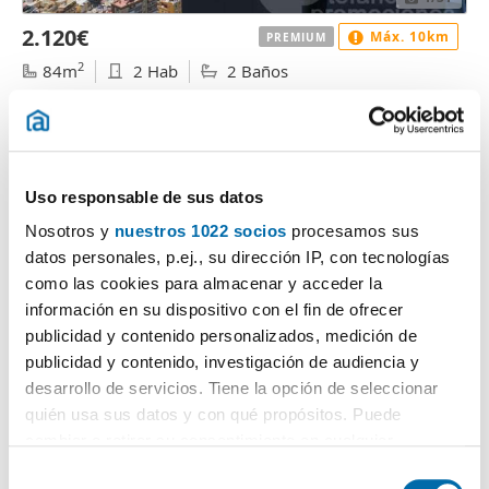
2.120€
Máx. 10km
PREMIUM
2
84m
2 Hab
2 Baños
Palma - Palmilla, Arroyo de los Ángeles, Málaga
Contactar
Llamar
Uso responsable de sus datos
Nosotros y
nuestros 1022 socios
procesamos sus
datos personales, p.ej., su dirección IP, con tecnologías
como las cookies para almacenar y acceder la
información en su dispositivo con el fin de ofrecer
publicidad y contenido personalizados, medición de
publicidad y contenido, investigación de audiencia y
desarrollo de servicios. Tiene la opción de seleccionar
quién usa sus datos y con qué propósitos. Puede
1
/29
cambiar o retirar su consentimiento en cualquier
2.000€
Máx. 10km
momento desde la Declaración de cookies o clicando en
PREMIUM
S