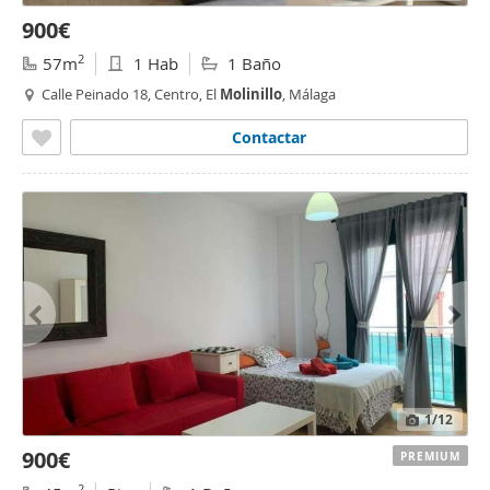
900€
2
57m
1 Hab
1 Baño
Calle Peinado 18, Centro, El
Molinillo
, Málaga
Contactar
1
/12
900€
PREMIUM
2