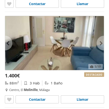
Contactar
Llamar
1
/19
1.400€
DESTACADO
2
88m
3 Hab
1 Baño
Centro, El
Molinillo
, Málaga
Contactar
Llamar