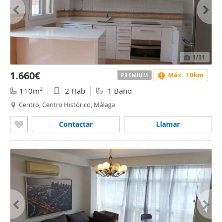
1
/31
1.660€
Máx. 10km
PREMIUM
2
110m
2 Hab
1 Baño
Centro, Centro Histórico, Málaga
Contactar
Llamar