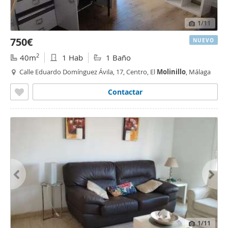
1
/11
750€
NUEVO
2
40m
1 Hab
1 Baño
Calle Eduardo Domínguez Ávila, 17, Centro, El
Molinillo
, Málaga
Contactar
1
/11