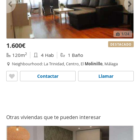
1
/24
1.600€
DESTACADO
2
120m
4 Hab
1 Baño
Neighbourhood: La Trinidad, Centro, El
Molinillo
, Málaga
Contactar
Llamar
Otras viviendas que te pueden interesar