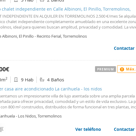
na.
 chalet independiente en Calle Albinoni, El Pinillo, Torremolinos,
 INDEPENDIENTE EN ALQUILER EN TORREMOLINOS 2.500 €/mes Se alquila
ico chalet independiente completamente amueblado en una excelente zon
olinos, ideal para quienes buscan amplitud, privacidad y comodidad. La viv
tra sobre una parcela de 800 m², ofreciendo amplios espacios exteriores pa
e Albinoni, El Pinillo - Recinto Ferial, Torremolinos
ar durante todo el año. Distribución * 3 dormitorios. * Amplio salón. * 2 bañ
tos. * Cocina totalmente equipada. * Vivienda completamente amueblada. E
Contactar
 privada. * Zona ajardinada. * Parking privado. * Gran trastero. * Amplios es
res ideales para disfrutar en familia. Una vivienda perfecta para quienes des
nquilidad, privacidad y todas las comodidades, 15 min de la playa y con vist
ones económicas Precio: 2.500 €/mes. Fianza: 3 meses. Entrada: 1 mes corri
00€
Máx.
PREMIUM
tará documentación acreditativa de solvencia económica.
2
0m
9 Hab
4 Baños
er casa aire acondicionado La carihuela - los nidos
sentamos un impresionante villa de lujo asentada sobre una amplia parcela 
eñada para ofrecer privacidad, comodidad y un estilo de vida exclusivo. La
con 800 m² construidos, distribuidos de forma funcional en tres plantas, i
tamento independiente ideal para invitados o servicio. La vivienda princip
arihuela - Los Nidos, Torremolinos
mplias habitaciones, luminosas y bien orientadas, acompañadas de 7 elegan
tos, equipados con materiales de alta calidad. Destacan sus 4 cocinas
tamente equipadas, pensadas tanto para el día a día como para eventos o
Ver teléfono
Contactar
es familiares. En el exterior, la villa ofrece un cuidadoso jardín que rodea la