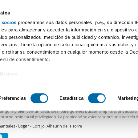
datos
 socios
procesamos sus datos personales, p.ej., su dirección I
Precio
Superficie
Habitaciones
Más filtros - 2
es para almacenar y acceder la información en su dispositivo co
nido personalizados, medición de publicidad y contenido, investi
Alquiler casas Lagar Alhaurin de la Torre
servicios. Tiene la opción de seleccionar quién usa sus datos y 
 o retirar su consentimiento en cualquier momento desde la Dec
Ordenación Enalqu
Menú de consentimiento.
siéramos:
0€
DE
 sobre su ubicación geográfica que puede tener una precisión de
2
2m
4 Hab
2 Baños
tivo analizándolo activamente para buscar características específ
Preferencias
Estadística
Marketin
er casa piscina Manantiales - lagar - cortijo
ce en alquiler esta espaciosa y acogedora villa situada en Alhaurín de la Torr
ranquila y bien comunicada, ideal para quienes buscan amplitud, privacidad 
sobre cómo se procesan sus datos personales y establezca su
ntorno residencial privilegiado. La propiedad se asienta sobre una parcela 
 de datos
. Puede cambiar o retirar su consentimiento en cualq
a con 220 m construidos, de los cuales 192 m son habitables, distribuidos
antiales -
Lagar
- Cortijo, Alhaurin de la Torre
mente en una sola planta, aportando comodidad y funcionalidad para toda
es.
a. La vivienda dispone de cuatro dormitorios, dos baños completos, dos amp