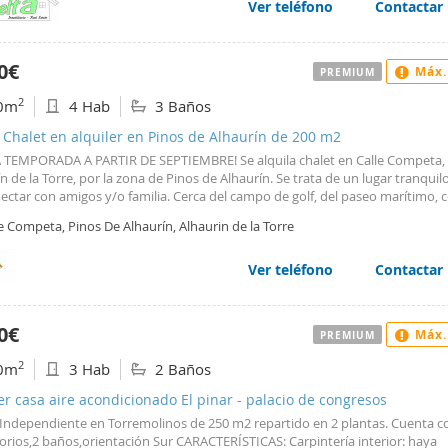
los llame é infórmese. NO MULTIFAMILIA
Ver teléfono
Contactar
0€
Máx.
PREMIUM
2
0m
4 Hab
3 Baños
 Chalet en alquiler en Pinos de Alhaurín de 200 m2
 TEMPORADA A PARTIR DE SEPTIEMBRE! Se alquila chalet en Calle Competa,
n de la Torre, por la zona de Pinos de Alhaurín. Se trata de un lugar tranquil
ctar con amigos y/o familia. Cerca del campo de golf, del paseo marítimo, 
ial Plaza Mayor y mucho más. Puede alquilarse también a 400? la noche. La
e Competa, Pinos De Alhaurín, Alhaurin de la Torre
de 2 plantas y un vestíbulo. En la primera planta se encuentran las 4 habita
 equipadas con armarios empotrados y aire acondicionado) y un baño comp
y bañera. En la planta baja, hay un salón muy amplio y luminoso con sofá-c
Ver teléfono
Contactar
sión, una cocina totalmente equipada y amueblada, y otro baño con ducha. 
 el vestíbulo presenta un espacio al jardín, el cual, cuenta con piscina, terraz
. La zona de parking tiene espacio para 6 coches en la zona trasera de la v
0€
Máx.
PREMIUM
lo sin compromiso! Te ayudamos a conseguir la financiación que se adapte a
dades. Si estás buscando una vivienda, nosotros nos encargamos de ayudar
2
0m
3 Hab
2 Baños
ar la casa de tus sueños. https://patricia-morales.com
er casa aire acondicionado El pinar - palacio de congresos
 Independiente en Torremolinos de 250 m2 repartido en 2 plantas. Cuenta c
orios,2 baños,orientación Sur CARACTERÍSTICAS: Carpintería interior: haya