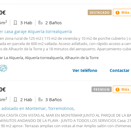
ad, creando un entorno natural y relajante. La piscina privada se convierte 
del ocio, perfecta para disfrutar del clima y momentos de descanso. Además
0€
Máx.
DESTACADO
dad incluye un amplio garaje con capacidad para varios vehículos. Una resid
ue combina amplitud, versatilidad y lujo, ideal para una vivienda familiar.
2
5m
3 Hab
2 Baños
AL_207 - XAL_207 - Almoguera Real Estate
er casa garaje Alquería-torrealquería
 en zona rural de 125 m2 ( 115 m2 de vivienda y 10 m2 de porche cubierto ) 
ada en parcela de 600 m2 vallada. Acceso asfaltado, con rápido acceso a carr
s de Alhaurín de la Torre y a 18 minutos del aeropuerto. Aparcamiento cubi
he y espacio hormigonado para varios más. Aire acondicionado con bomba 
r La Alquería, Alquería-torrealquería, Alhaurin de la Torre
ón y dos habitaciones. SEMIAMUEBLADO o SIN AMUEBLAR. Consta de salón
independiente, lavadero, 3 habitaciones (una de ellas en suite) y dos baños
y otro con bañera. Sólo se admite mascota pequeña. REFERENCIA: 15542.
Ver teléfono
Contactar
0€
Máx.
PREMIUM
2
5m
2 Hab
3 Baños
t adosado en Montemar, Torremolinos,
SA CASITA CON VISTAS AL MAR EN MONTEMAR JUNTO AL PARQUE DE LA BA
INUTOS ANDANDO DE LA PLAYA - JUNTO A TODOS LOS SERVICIOS Casa: 2
- 90 m2 aprox- Terrazas amplias con vistas al mar Amplio salón con chimenea