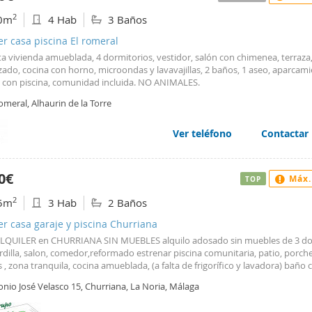
2
0m
4 Hab
3 Baños
er casa piscina El romeral
 vivienda amueblada, 4 dormitorios, vestidor, salón con chimenea, terraza,
zado, cocina con horno, microondas y lavavajillas, 2 baños, 1 aseo, aparcami
o con piscina, comunidad incluida. NO ANIMALES.
omeral, Alhaurin de la Torre
Ver teléfono
Contactar
0€
Máx.
TOP
2
5m
3 Hab
2 Baños
er casa garaje y piscina Churriana
LQUILER en CHURRIANA SIN MUEBLES alquilo adosado sin muebles de 3 do
dilla, salon, comedor,reformado estrenar piscina comunitaria, patio, porch
 , zona tranquila, cocina amueblada, (a falta de frigorífico y lavadora) baño
, cerca bus, a 15minutos del aeropuerto no atiendo por WhatsApp, NO se a
nio José Velasco 15, Churriana, La Noria, Málaga
as, PIDO GARANTIAS, se requiere solvencia económica demostrable, contra
uración, etc. requisitos: imprescindibles. por favor abstenerse quienes no 