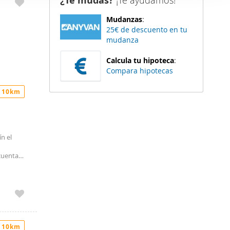
¿Te mudas?
¡Te ayudamos!
da,
er funciones
ntramos
Mudanzas
:
el
 haga del
más con
25€ de descuento en tu
den
Entre sus
mudanza
r del uso
rios
 se
Calcula tu hipoteca
:
unidad
Compara hipotecas
s zonas
 10km
n el
 cuenta
oche,
 porche
edor,
en suite)
uebles o
 10km