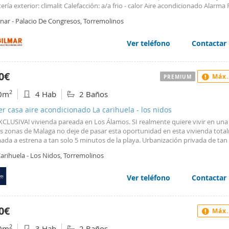
ería exterior: climalit Calefacción: a/a frio - calor Aire acondicionado Alarma 
inar - Palacio De Congresos, Torremolinos
Ver teléfono
Contactar
0€
Máx.
PREMIUM
2
0m
4 Hab
2 Baños
er casa aire acondicionado La carihuela - los nidos
XCLUSIVA! vivienda pareada en Los Álamos. SI realmente quiere vivir en una 
s zonas de Malaga no deje de pasar esta oportunidad en esta vivienda tota
da a estrena a tan solo 5 minutos de la playa. Urbanización privada de tan
 con zonas de jardín y piscina. Un lujo totalmente exclusivo poder vivir y es
arihuela - Los Nidos, Torremolinos
sa recien reformada. La vivienda cuenta con una terraza de 40m en su entra
automáticos), cargador de auto eléctrico. Planta baja: con Cocina totalment
ada muy amplia en concepto abierto nueva con todos los electrodoméstico
Ver teléfono
Contactar
r-estar continuada a la cocina, salón muy amplio y luminoso, dormitorio o
o, baño completo y salón terraza cubierta practicable a semi abierta con vi
al jardín y piscina directamente. Planta Alta: Dispone de 2 dormitorios + Do
0€
Máx.
pal todos con armarios empotrados y revestidos y Cuarto de Baño completo.
rio principal tiene acceso a terraza solárium de mas de 60m con vistas al ma
2
0m
3 Hab
2 Baños