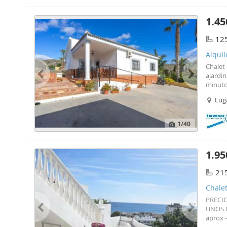
propied
centro 
1.45
propie
única q
12
#ref:X
Alquil
Chalet
ajardin
minuto
un coc
Luga
en sal
cocina 
ducha 
1
/40
1.95
21
Chale
PRECIO
UNOS M
aprox 