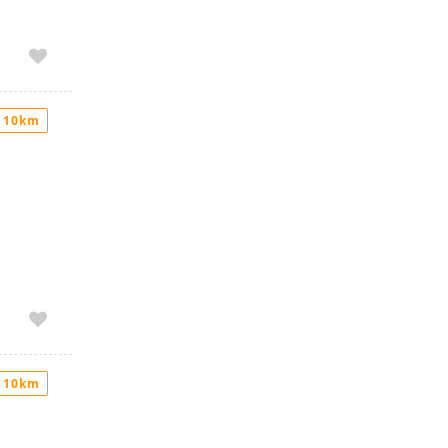
blada 2
ontrato
cia
 10km
 10km