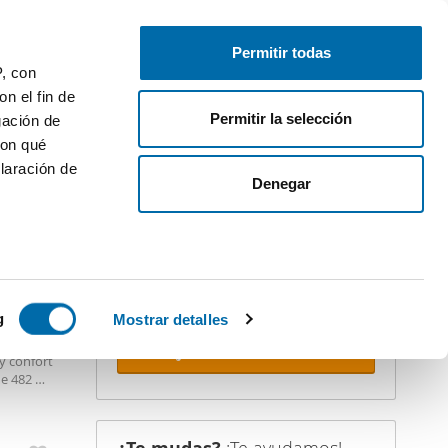
Publica gratis
Inicia sesión
Permitir todas
P, con
n el fin de
Permitir la selección
gación de
con qué
laración de
iler
Denegar
¡Crea tu alerta!
No dejes que te adelanten. Recibe en
tu correo
todas las novedades
de
STACADO
esta búsqueda.
 varios
icas (huellas
g
Mostrar detalles
e, en una
Recibir alertas
y confort
s
de 482 m
uier momento
 la
lios