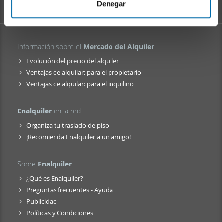
i
web, quienes pueden combinarla con otra información
Denegar
e
que les haya proporcionado o que hayan recopilado a
n
partir del uso que haya hecho de sus servicios.
t
Información sobre el
Mercado del Alquiler
o
Evolución del precio del alquiler
Ventajas de alquilar: para el propietario
Ventajas de alquilar: para el inquilino
Enalquiler
en la red
Organiza tu traslado de piso
¡Recomienda Enalquiler a un amigo!
Sobre
Enalquiler
¿Qué es Enalquiler?
Preguntas frecuentes - Ayuda
Publicidad
Políticas y Condiciones