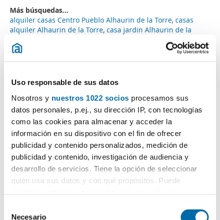
Más búsquedas...
alquiler casas Centro Pueblo Alhaurin de la Torre
,
casas
alquiler Alhaurin de la Torre
,
casa jardin Alhaurin de la
Torre
,
casas alquiler Pueblo Alhaurin de la Torre
,
casas
Manantiales - Lagar - Cortijo
,
alquiler casas calefaccion
Alhaurin de la Torre
,
dúplex alquilers Alhaurin de la Torre
,
alquiler casas Costa Del Sol Alhaurin de la Torre
,
lofts
alquiler Alhaurin de la Torre
,
Uso responsable de sus datos
Nosotros y
nuestros 1022 socios
procesamos sus
Búsquedas similares a "Alquiler Dúplexs Alhaurin de la
Torre":
alquiler lofts Alhaurin de la Torre
,
alquiler casas
datos personales, p.ej., su dirección IP, con tecnologías
Centro Pueblo Alhaurin de la Torre
,
alquiler casas Lauro
como las cookies para almacenar y acceder la
Golf
,
alquiler casas Manantiales
,
alquiler casa jardin
información en su dispositivo con el fin de ofrecer
Alhaurin de la Torre
,
alquiler casa patio Alhaurin de la Torre
,
publicidad y contenido personalizados, medición de
alquiler casa sin muebles Alhaurin de la Torre
,
alquiler
publicidad y contenido, investigación de audiencia y
bajos Alhaurin de la Torre
,
alquiler casas calefaccion
Alhaurin de la Torre
,
alquiler dúplexs Alhaurin de la Torre
.
desarrollo de servicios. Tiene la opción de seleccionar
quién usa sus datos y con qué propósitos. Puede
cambiar o retirar su consentimiento en cualquier
momento desde la Declaración de cookies o clicando en
S
el Menú de consentimiento.
Necesario
e