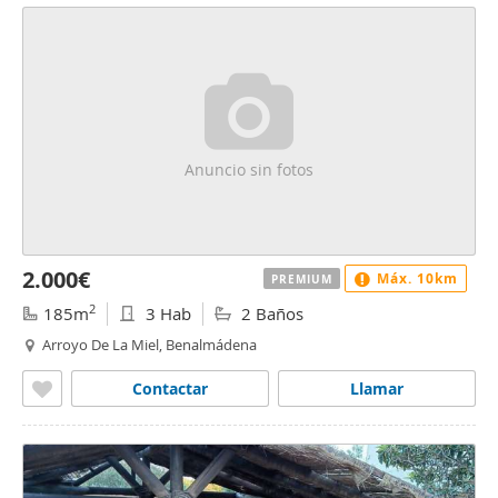
Anuncio sin fotos
2.000€
Máx. 10km
PREMIUM
2
185m
3 Hab
2 Baños
Arroyo De La Miel, Benalmádena
Contactar
Llamar