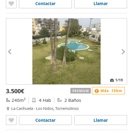
Contactar
Llamar
1
/19
3.500€
Máx. 10km
PREMIUM
2
240m
4 Hab
2 Baños
La Carihuela - Los Nidos, Torremolinos
Contactar
Llamar