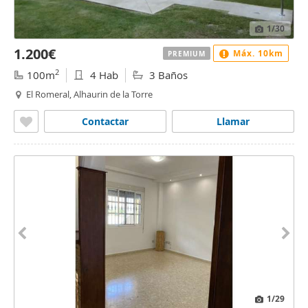
1
/30
1.200€
Máx. 10km
PREMIUM
2
100m
4 Hab
3 Baños
El Romeral, Alhaurin de la Torre
Contactar
Llamar
1
/29