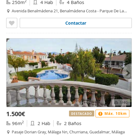
2
250m
4 Hab
4 Baños
Avenida Benalmádena 21, Benalmádena Costa - Parque De La
Paloma, Torremuelle, Benalmádena
Contactar
1
/40
1.500€
Máx. 10km
DESTACADO
2
96m
2 Hab
2 Baños
Pasaje Dorian Gray, Málaga Nn, Churriana, Guadalmar, Málaga