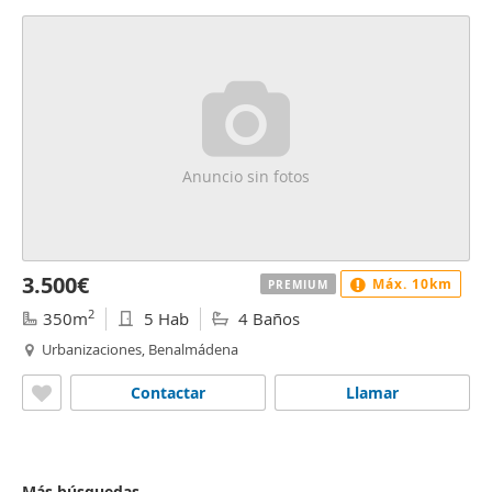
Anuncio sin fotos
3.500€
Máx. 10km
PREMIUM
2
350m
5 Hab
4 Baños
Urbanizaciones, Benalmádena
Contactar
Llamar
Más búsquedas...