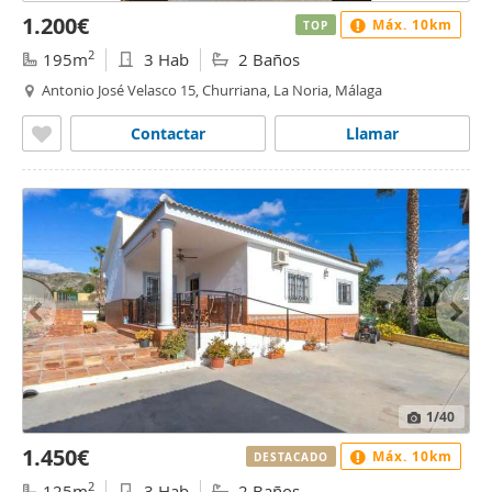
1.200€
Máx. 10km
TOP
2
195m
3 Hab
2 Baños
Antonio José Velasco 15, Churriana, La Noria, Málaga
Contactar
Llamar
1
/40
1.450€
Máx. 10km
DESTACADO
2
125m
3 Hab
2 Baños