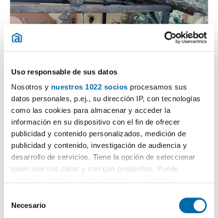
Uso responsable de sus datos
1
/29
Nosotros y
nuestros 1022 socios
procesamos sus
1.200€
Máx. 10km
PREMIUM
datos personales, p.ej., su dirección IP, con tecnologías
2
80m
3 Hab
1 Baño
como las cookies para almacenar y acceder la
información en su dispositivo con el fin de ofrecer
Campanillas, Málaga
publicidad y contenido personalizados, medición de
Contactar
Llamar
publicidad y contenido, investigación de audiencia y
desarrollo de servicios. Tiene la opción de seleccionar
quién usa sus datos y con qué propósitos. Puede
cambiar o retirar su consentimiento en cualquier
momento desde la Declaración de cookies o clicando en
S
el Menú de consentimiento.
Necesario
e