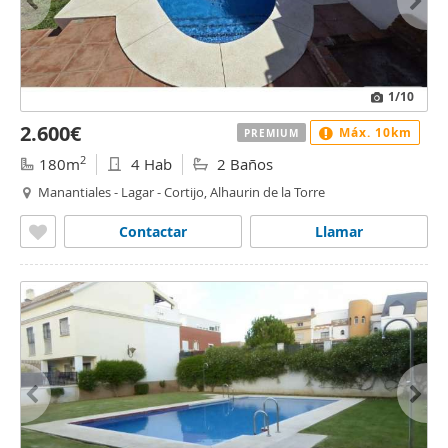
1
/10
2.600€
Máx. 10km
PREMIUM
2
180m
4 Hab
2 Baños
Manantiales - Lagar - Cortijo, Alhaurin de la Torre
Contactar
Llamar