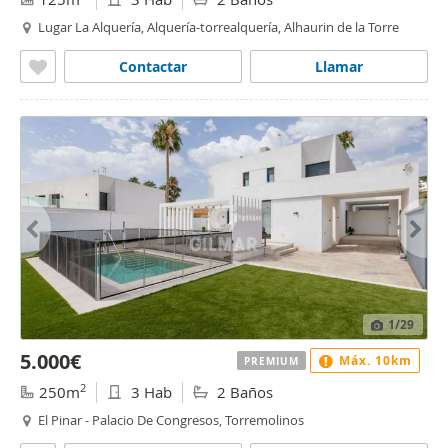
Lugar La Alquería, Alquería-torrealquería, Alhaurin de la Torre
Contactar
Llamar
1
/29
5.000€
Máx. 10km
PREMIUM
2
250m
3 Hab
2 Baños
El Pinar - Palacio De Congresos, Torremolinos