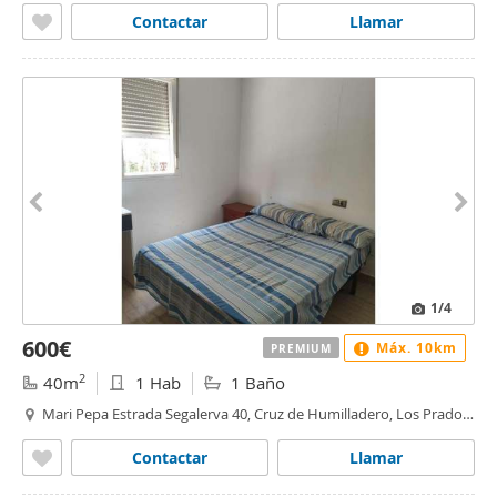
Contactar
Llamar
1
/4
600€
Máx. 10km
PREMIUM
2
40m
1 Hab
1 Baño
Mari Pepa Estrada Segalerva 40, Cruz de Humilladero, Los Prados,
Málaga
Contactar
Llamar