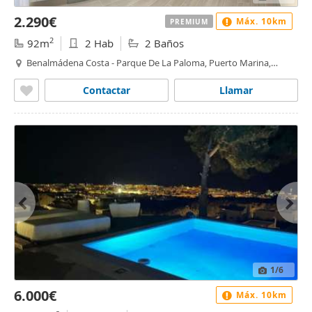
2.290€
Máx. 10km
PREMIUM
2
92m
2 Hab
2 Baños
Benalmádena Costa - Parque De La Paloma, Puerto Marina,
Benalmádena
Contactar
Llamar
1
/6
6.000€
Máx. 10km