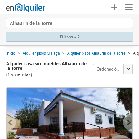
Alhaurin de la Torre
Filtros - 2
Inicio
Alquiler pisos Málaga
Alquiler pisos Alhaurin de la Torre
Alq
Alquiler casa sin muebles Alhaurin de
la Torre
Ordenación Enalquiler
(1 viviendas)