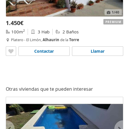
1
/40
1.450€
PREMIUM
2
100m
3 Hab
2 Baños
Platero - El Limón,
Alhaurin
de la
Torre
Contactar
Llamar
Otras viviendas que te pueden interesar