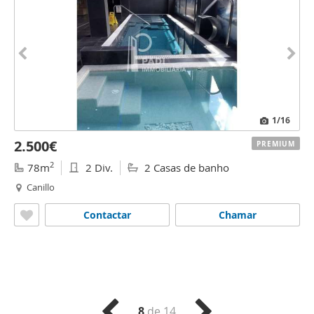
1
/16
2.500€
PREMIUM
2
78m
2 Div.
2 Casas de banho
Canillo
Contactar
Chamar
8
de 14