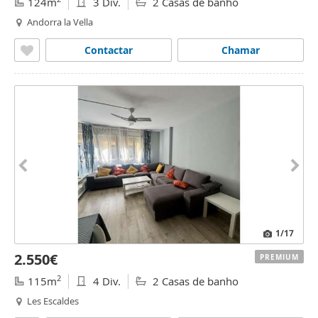
124m
3 Div.
2 Casas de banho
Andorra la Vella
Contactar
Chamar
1
/17
2.550€
PREMIUM
2
115m
4 Div.
2 Casas de banho
Les Escaldes