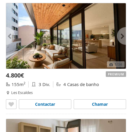
1
/34
4.800€
PREMIUM
2
155m
3 Div.
4 Casas de banho
Les Escaldes
Contactar
Chamar