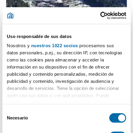
1
/1
Uso responsable de sus datos
2.300€
PREMIUM
Nosotros y
nuestros 1022 socios
procesamos sus
2
80m
3 Div.
1 Casa de banho
datos personales, p.ej., su dirección IP, con tecnologías
como las cookies para almacenar y acceder la
Carretera De Arinsal, 1, La Massana
información en su dispositivo con el fin de ofrecer
Contactar
Chamar
publicidad y contenido personalizados, medición de
publicidad y contenido, investigación de audiencia y
desarrollo de servicios. Tiene la opción de seleccionar
quién usa sus datos y con qué propósitos. Puede
cambiar o retirar su consentimiento en cualquier
momento desde la Declaración de cookies o clicando en
S
el Menú de consentimiento.
Necesario
e
l
Si lo permite, también quisiéramos: