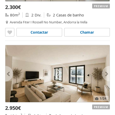
2.300€
PREMIUM
2
80m
2 Div.
2 Casas de banho
Avenida Fiter I Rossell No Number, Andorra la Vella
Contactar
Chamar
1
/24
2.950€
PREMIUM
2