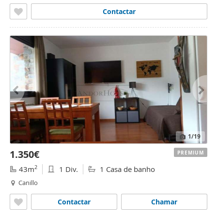
Contactar
1
/19
1.350€
PREMIUM
2
43m
1 Div.
1 Casa de banho
Canillo
Contactar
Chamar