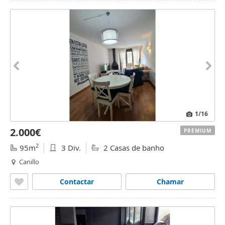
1
/16
2.000€
PREMIUM
2
95m
3 Div.
2 Casas de banho
Canillo
Contactar
Chamar