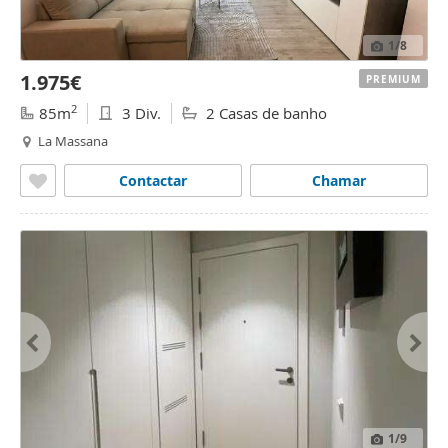
1
/8
1.975€
PREMIUM
2
85m
3 Div.
2 Casas de banho
La Massana
Contactar
Chamar
1
/9