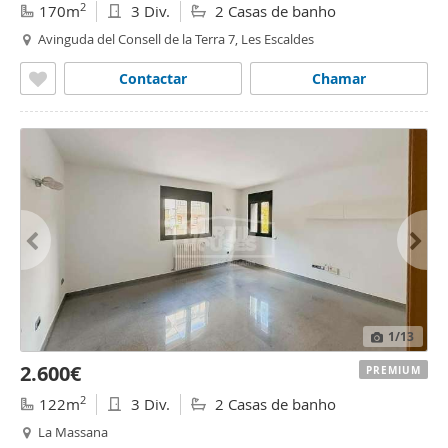
2
170m
3 Div.
2 Casas de banho
Avinguda del Consell de la Terra 7, Les Escaldes
Contactar
Chamar
1
/13
2.600€
PREMIUM
2
122m
3 Div.
2 Casas de banho
La Massana