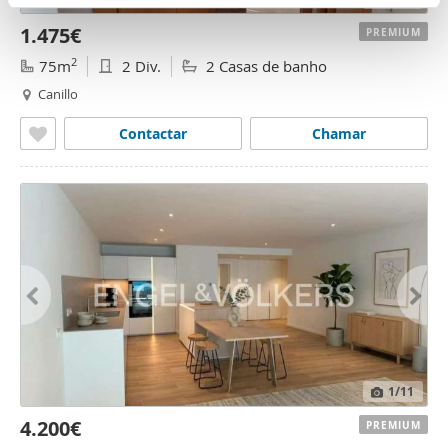
n
partir del uso que haya hecho de sus servicios.
1.475€
t
PREMIUM
o
2
75m
2 Div.
2 Casas de banho
Canillo
Contactar
Chamar
1
/11
4.200€
PREMIUM