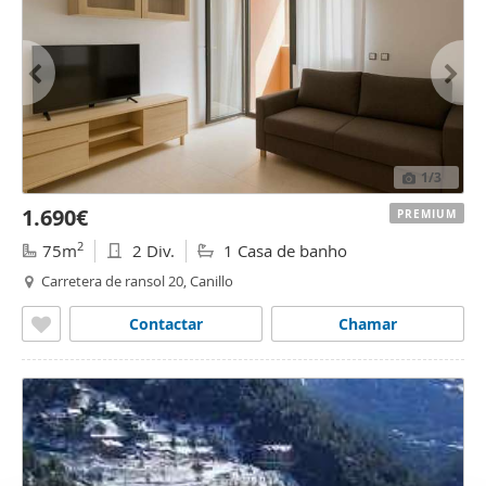
1
/3
1.690€
PREMIUM
2
75m
2 Div.
1 Casa de banho
Carretera de ransol 20, Canillo
Contactar
Chamar