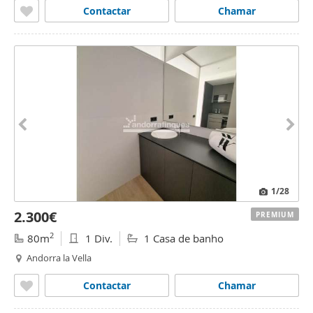
Contactar
Chamar
1
/28
2.300€
PREMIUM
2
80m
1 Div.
1 Casa de banho
Andorra la Vella
Contactar
Chamar