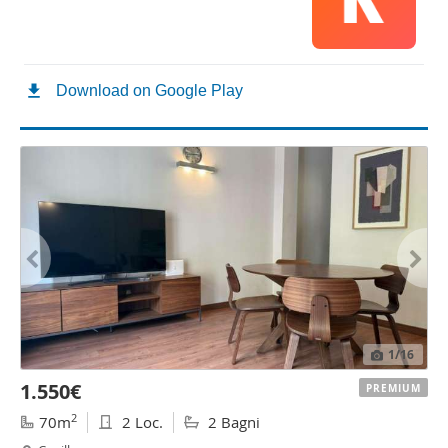
1
/16
1.550€
PREMIUM
2
70m
2 Loc.
2 Bagni