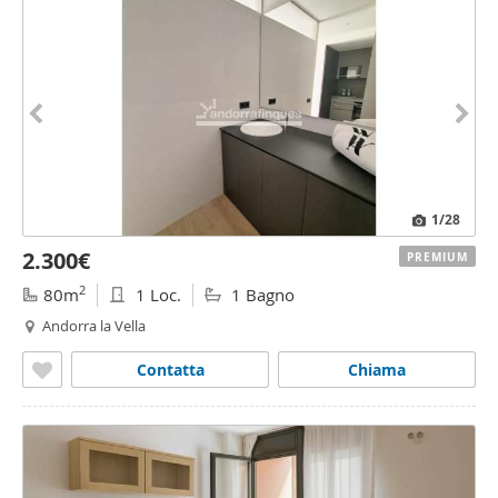
1
/28
2.300€
PREMIUM
2
80m
1 Loc.
1 Bagno
Andorra la Vella
Contatta
Chiama