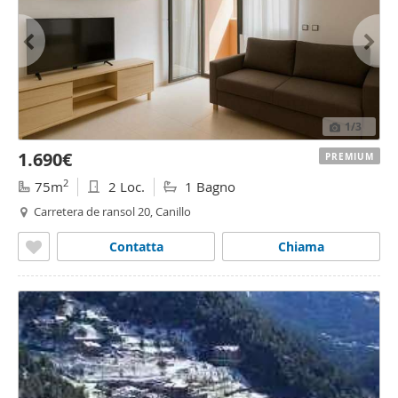
1
/3
1.690€
PREMIUM
2
75m
2 Loc.
1 Bagno
Carretera de ransol 20, Canillo
Contatta
Chiama