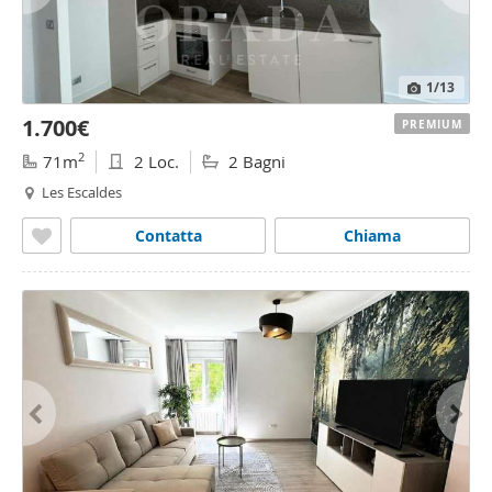
1
/13
1.700€
PREMIUM
2
71m
2 Loc.
2 Bagni
Les Escaldes
Contatta
Chiama