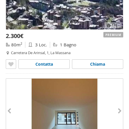
1
/1
2.300€
PREMIUM
2
80m
3 Loc.
1 Bagno
Carretera De Arinsal, 1, La Massana
Contatta
Chiama