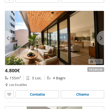
1
/29
4.800€
PREMIUM
2
155m
3 Loc.
4 Bagni
Les Escaldes
Contatta
Chiama