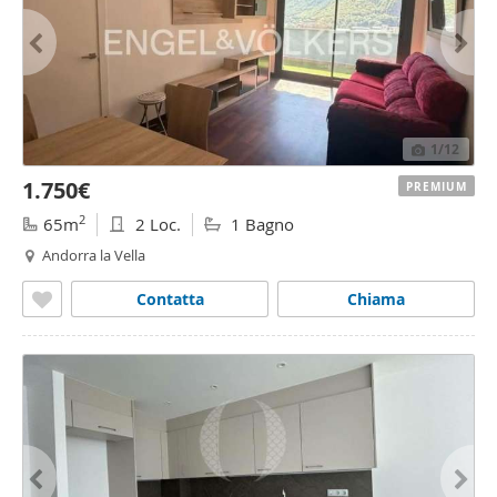
1
/12
1.750€
PREMIUM
2
65m
2 Loc.
1 Bagno
Andorra la Vella
Contatta
Chiama