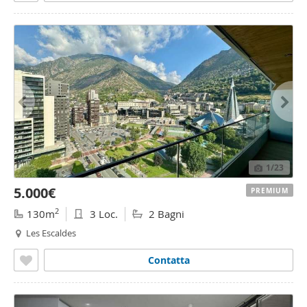
1
/23
5.000€
PREMIUM
2
130m
3 Loc.
2 Bagni
Les Escaldes
Contatta