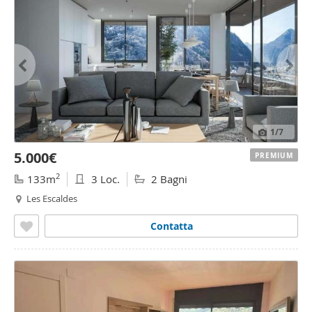
1
/7
5.000€
PREMIUM
2
133m
3 Loc.
2 Bagni
Les Escaldes
Contatta