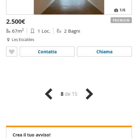
1
/6
2.500€
PREMIUM
2
67m
1 Loc.
2 Bagni
Les Escaldes
Contatta
Chiama
8
de 15
Crea il tuo avviso!