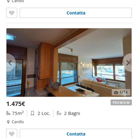
Canillo
Contatta
1
/14
1.475€
PREMIUM
2
75m
2 Loc.
2 Bagni
Canillo
Contatta