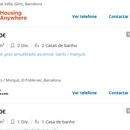
at Vella, Gòtic, Barcelona
Ver telefone
Contactar
0€
2
m
2 Div.
2 Casas de banho
ler piso amueblado ascensor Sants / monjuïc
s / Monjuïc, El Poble-sec, Barcelona
Ver telefone
Contactar
0€
2
m
1 Div.
1 Casa de banho