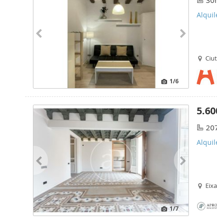
30
Alquil
Ciut
1
/6
5.60
20
Alquil
Eix
1
/7