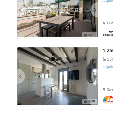
Alquil
Ciut
1
/2
1.25
35
Alquil
Carr
1
/20