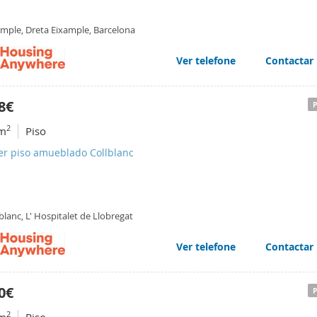
ample, Dreta Eixample, Barcelona
Ver telefone
Contactar
8€
2
m
Piso
er piso amueblado Collblanc
blanc, L' Hospitalet de Llobregat
Ver telefone
Contactar
0€
2