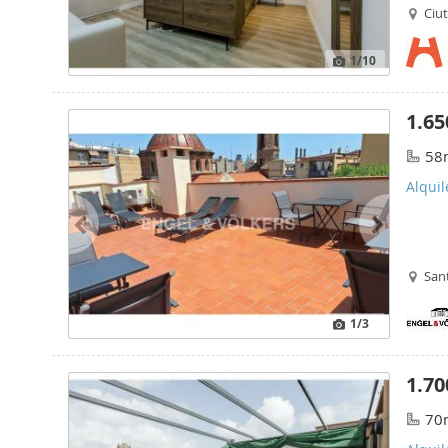
Ciut
1
/10
1.65
58
Alqui
Sant
1
/3
1.70
70