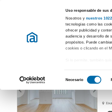
Uso responsable de sus 
Especialistas em apartamentos em arrendamento
Nosotros y
nuestros 1022
Barcelona
Escolher a localidade
tecnologías como las cooki
ofrecer publicidad y conte
Início
Alugar apartamentos Barcelona Província
Alugar Aparta
audiencia y desarrollo de 
propósitos. Puede cambiar
Alugar Apartamentos Barcelona
Província
(842 imóveis)
cookies o clicando en el 
Si lo permite, también qui
4.40
Recopilar información
18
metros
S
Identificar su disposi
Necesario
Alquil
e
digitales)
l
Obtenga más información 
e
preferencias en la
sección
c
Eix
en la Declaración de cooki
c