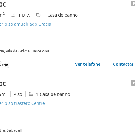
0€
2
m
1 Div.
1 Casa de banho
ler piso amueblado Gràcia
ia, Vila de Gràcia, Barcelona
Ver telefone
Contactar
0€
2
5m
Piso
1 Casa de banho
er piso trastero Centre
re, Sabadell