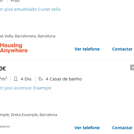
m
Piso
er piso amueblado Ciutat vella
at Vella, Barceloneta, Barcelona
Ver telefone
Contactar
0€
2
7m
4 Div.
4 Casas de banho
er piso ascensor Eixample
ample, Dreta Eixample, Barcelona
Ver telefone
Contactar