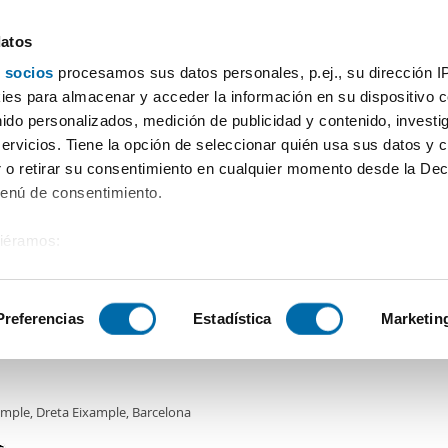
datos
 socios
procesamos sus datos personales, p.ej., su dirección I
Preço
Superfície
Quartos
Mais filtros - 1
es para almacenar y acceder la información en su dispositivo co
nido personalizados, medición de publicidad y contenido, investi
mentos Barcelona
servicios. Tiene la opción de seleccionar quién usa sus datos y 
 o retirar su consentimiento en cualquier momento desde la Dec
Ordenação Enalqui
Menú de consentimiento.
siéramos:
0€
 sobre su ubicación geográfica que puede tener una precisión de
2
1m
5 Div.
3 Casas de banho
tivo analizándolo activamente para buscar características específ
Preferencias
Estadística
Marketin
er piso ascensor y garaje Eixample
sobre cómo se procesan sus datos personales y establezca su
 de datos
. Puede cambiar o retirar su consentimiento en cualq
ample, Dreta Eixample, Barcelona
es.