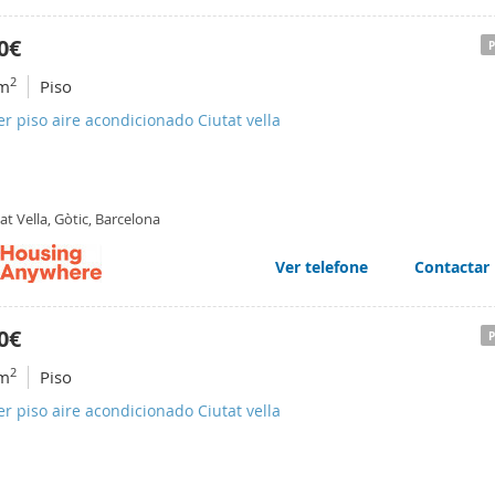
0€
2
m
Piso
er piso aire acondicionado Ciutat vella
at Vella, Gòtic, Barcelona
Ver telefone
Contactar
0€
2
m
Piso
er piso aire acondicionado Ciutat vella