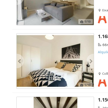
Eix
1
/10
1.16
66
Alquil
Coll
1
/10
1.15