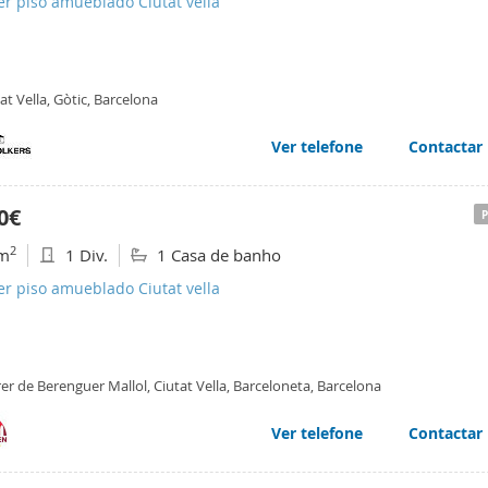
er piso amueblado Ciutat vella
at Vella, Gòtic, Barcelona
Ver telefone
Contactar
0€
2
m
1 Div.
1 Casa de banho
er piso amueblado Ciutat vella
er de Berenguer Mallol, Ciutat Vella, Barceloneta, Barcelona
Ver telefone
Contactar