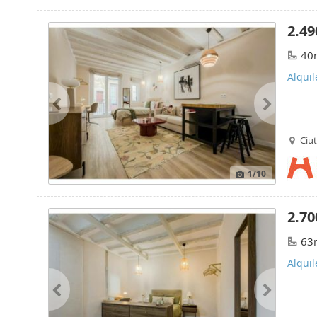
2.49
40
Alquil
Ciut
1
/10
2.70
63
Alquil