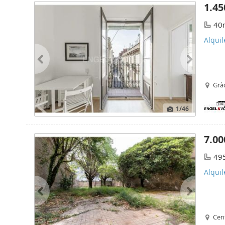
1.45
40
Alqui
Gràc
1
/46
7.00
49
Alquil
Cent