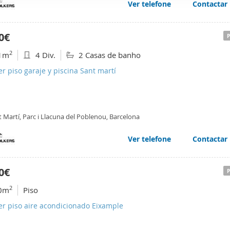
Ver telefone
Contactar
web se usan para personalizar el contenido y los anuncios, ofrec
ar el tráfico. Además, compartimos información sobre el uso que
tners de redes sociales, publicidad y análisis web, quienes pue
0€
ación que les haya proporcionado o que hayan recopilado a parti
2
1m
4 Div.
2 Casas de banho
vicios.
er piso garaje y piscina Sant martí
 Martí, Parc i Llacuna del Poblenou, Barcelona
Ver telefone
Contactar
0€
2
0m
Piso
er piso aire acondicionado Eixample