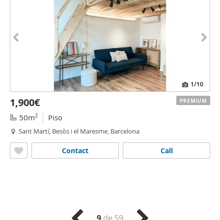
1
/10
1,900€
PREMIUM
2
50m
Piso
Sant Martí, Besòs i el Maresme, Barcelona
Contact
Call
9
de 59