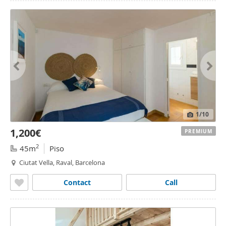
1
/10
1,200€
PREMIUM
2
45m
Piso
Ciutat Vella, Raval, Barcelona
Contact
Call