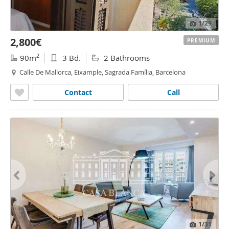
1
/29
2,800€
PREMIUM
2
90m
3 Bd.
2 Bathrooms
Calle De Mallorca, Eixample, Sagrada Família, Barcelona
Contact
Call
1
/31