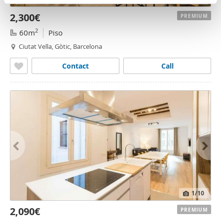
n
partir del uso que haya hecho de sus servicios.
2,300€
t
PREMIUM
o
2
60m
Piso
Ciutat Vella, Gòtic, Barcelona
Contact
Call
1
/10
2,090€
PREMIUM