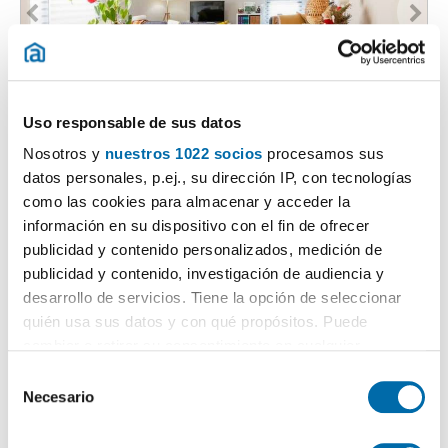
1
/25
Uso responsable de sus datos
1,400€
PREMIUM
Nosotros y
nuestros 1022 socios
procesamos sus
2
110m
3 Bd.
2 Bathrooms
datos personales, p.ej., su dirección IP, con tecnologías
como las cookies para almacenar y acceder la
Arenys de Mar
información en su dispositivo con el fin de ofrecer
Contact
Call
publicidad y contenido personalizados, medición de
publicidad y contenido, investigación de audiencia y
desarrollo de servicios. Tiene la opción de seleccionar
quién usa sus datos y con qué propósitos. Puede
cambiar o retirar su consentimiento en cualquier
momento desde la Declaración de cookies o clicando en
S
el Menú de consentimiento.
Necesario
e
l
Si lo permite, también quisiéramos: