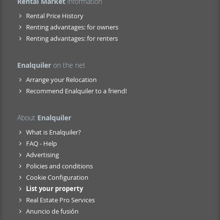
Rental Market
information
Rental Price History
Renting advantages: for owners
Renting advantages: for renters
Enalquiler
on the net
Arrange your Relocation
Recommend Enalquiler to a friend!
About
Enalquiler
What is Enalquiler?
FAQ - Help
Advertising
Policies and conditions
Cookie Configuration
List your property
Real Estate Pro Services
Anuncio de fusión