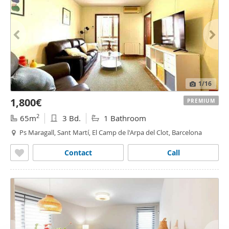
1
/16
1,800€
PREMIUM
2
65m
3 Bd.
1 Bathroom
Ps Maragall, Sant Martí, El Camp de l'Arpa del Clot, Barcelona
Contact
Call