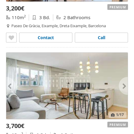
3,200€
PREMIUM
2
110m
3 Bd.
2 Bathrooms
Paseo De Gràcia, Eixample, Dreta Eixample, Barcelona
Contact
Call
1
/17
3,700€
PREMIUM
2