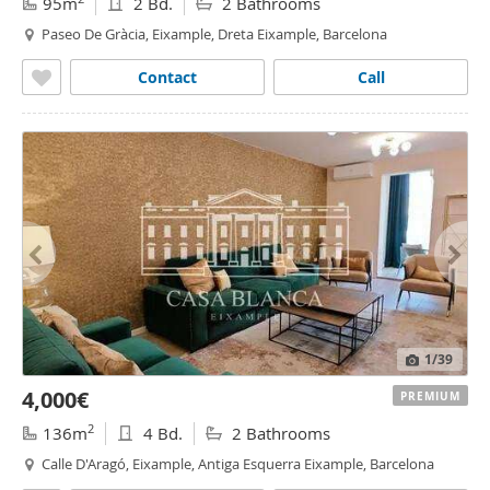
95m
2 Bd.
2 Bathrooms
Paseo De Gràcia, Eixample, Dreta Eixample, Barcelona
Contact
Call
1
/39
4,000€
PREMIUM
2
136m
4 Bd.
2 Bathrooms
Calle D'Aragó, Eixample, Antiga Esquerra Eixample, Barcelona