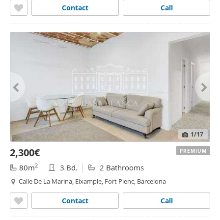
Contact
Call
1
/17
2,300€
PREMIUM
2
80m
3 Bd.
2 Bathrooms
Calle De La Marina, Eixample, Fort Pienc, Barcelona
Contact
Call