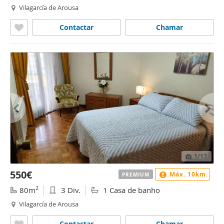
Vilagarcía de Arousa
Contactar
Chamar
1
/17
550€
Máx. 10km
PREMIUM
2
80m
3 Div.
1 Casa de banho
Vilagarcía de Arousa
Contactar
Chamar