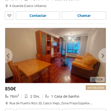
A Guarda (Casco Urbano)
Contactar
Chamar
1
/24
850€
DESTACADO
2
76m
2 Div.
1 Casa de banho
Rua de Puerto Rico 20, Casco Viejo, Zona Praza España-
Casablanca, Vigo