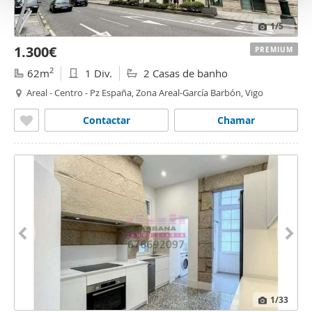
o
1
/5
1.300€
PREMIUM
2
62m
1 Div.
2 Casas de banho
Areal - Centro - Pz España, Zona Areal-García Barbón, Vigo
Contactar
Chamar
1
/33