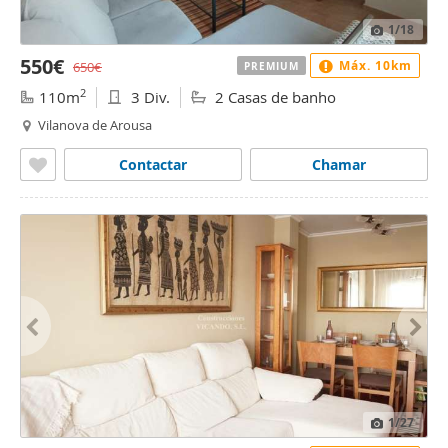
1
/18
550€
Máx. 10km
650€
PREMIUM
2
110m
3 Div.
2 Casas de banho
Vilanova de Arousa
Contactar
Chamar
1
/27