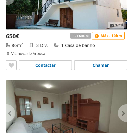
1
/18
650€
Máx. 10km
PREMIUM
2
86m
3 Div.
1 Casa de banho
Vilanova de Arousa
Contactar
Chamar