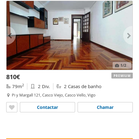
1
/2
810€
PREMIUM
2
79m
2 Div.
2 Casas de banho
Pi y Margall 121, Casco Viejo, Casco Vello, Vigo
Contactar
Chamar