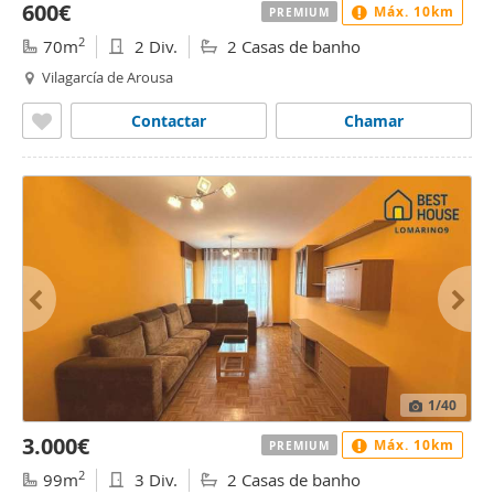
600€
Máx. 10km
PREMIUM
2
70m
2 Div.
2 Casas de banho
Vilagarcía de Arousa
Contactar
Chamar
1
/40
3.000€
Máx. 10km
PREMIUM
2
99m
3 Div.
2 Casas de banho