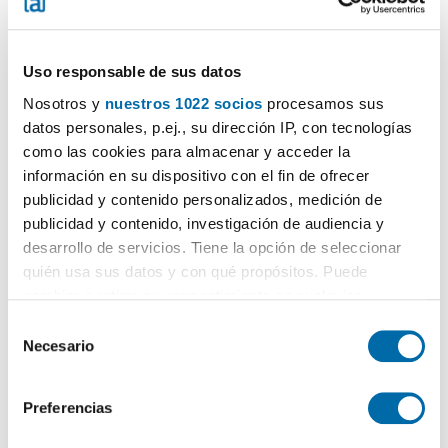
Uso responsable de sus datos
Nosotros y
nuestros 1022 socios
procesamos sus
datos personales, p.ej., su dirección IP, con tecnologías
1
/1
como las cookies para almacenar y acceder la
información en su dispositivo con el fin de ofrecer
1.400€
DESTACADO
publicidad y contenido personalizados, medición de
2
121m
3 Div.
3 Casas de banho
publicidad y contenido, investigación de audiencia y
Casco Viejo, Berbés-Peniche, Vigo
desarrollo de servicios. Tiene la opción de seleccionar
quién usa sus datos y con qué propósitos. Puede
Contactar
Chamar
cambiar o retirar su consentimiento en cualquier
momento desde la Declaración de cookies o clicando en
S
el Menú de consentimiento.
Necesario
e
l
Si lo permite, también quisiéramos:
e
Preferencias
Recopilar información sobre su ubicación geográfica
c
que puede tener una precisión de varios metros
c