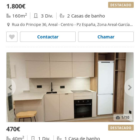
1.800€
DESTACADO
2
160m
3 Div.
2 Casas de banho
Rua do Principe 36, Areal - Centro - Pz España, Zona Areal-García
Barbón, Vigo
Contactar
Chamar
1
/10
470€
DESTACADO
2
40m
1 Div.
1 Casa de banho