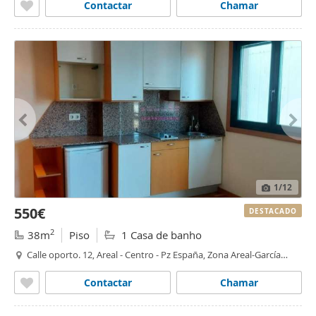
Contactar
Chamar
1
/12
550€
DESTACADO
2
38m
Piso
1 Casa de banho
Calle oporto. 12, Areal - Centro - Pz España, Zona Areal-García
Barbón, Vigo
Contactar
Chamar