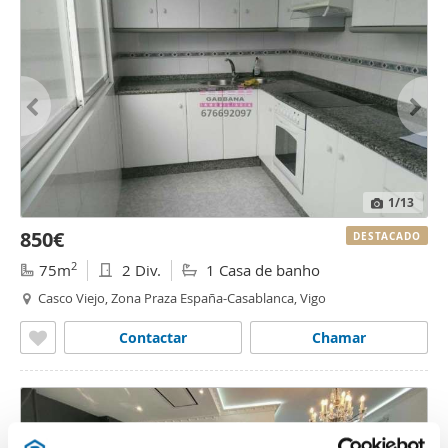
1
/13
850€
DESTACADO
2
75m
2 Div.
1 Casa de banho
Casco Viejo, Zona Praza España-Casablanca, Vigo
Contactar
Chamar