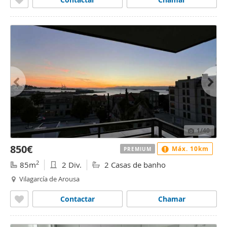
1
/40
850€
Máx. 10km
PREMIUM
2
85m
2 Div.
2 Casas de banho
Vilagarcía de Arousa
Contactar
Chamar