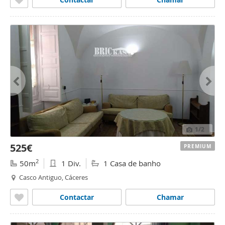
1
/2
525€
PREMIUM
2
50m
1 Div.
1 Casa de banho
Casco Antiguo, Cáceres
Contactar
Chamar