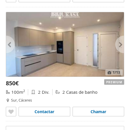
1
/13
850€
PREMIUM
2
100m
2 Div.
2 Casas de banho
Sur, Cáceres
Contactar
Chamar