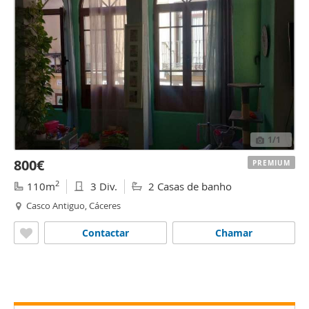
1
/1
800€
PREMIUM
2
110m
3 Div.
2 Casas de banho
Casco Antiguo, Cáceres
Contactar
Chamar