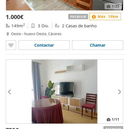
1
/25
1.000€
Máx. 10km
PREMIUM
2
149m
3 Div.
2 Casas de banho
Oeste - Nuevo Oeste, Cáceres
Contactar
Chamar
1
/11