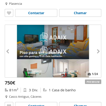
Plasencia
Contactar
Chamar
1
/24
750€
PREMIUM
2
81m
3 Div.
1 Casa de banho
Casco Antiguo, Cáceres
Contactar
Chamar