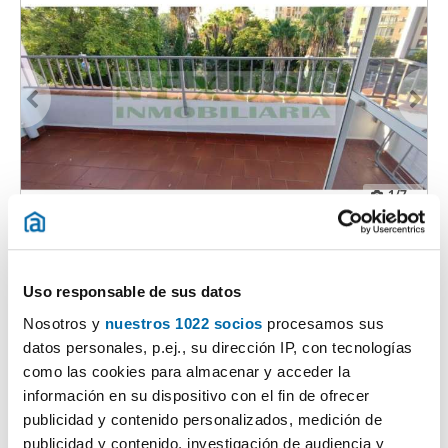
1
/7
700€
NOVO
PREMIUM
2
90m
1 Div.
1 Casa de banho
Casco Antiguo, Cáceres
Uso responsable de sus datos
Nosotros y
nuestros 1022 socios
procesamos sus
Contactar
Chamar
datos personales, p.ej., su dirección IP, con tecnologías
como las cookies para almacenar y acceder la
información en su dispositivo con el fin de ofrecer
publicidad y contenido personalizados, medición de
publicidad y contenido, investigación de audiencia y