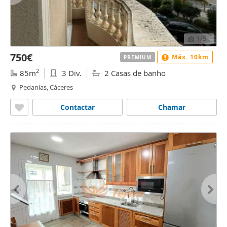
1
/5
750€
Máx. 10km
PREMIUM
2
85m
3 Div.
2 Casas de banho
Pedanías, Cáceres
Contactar
Chamar