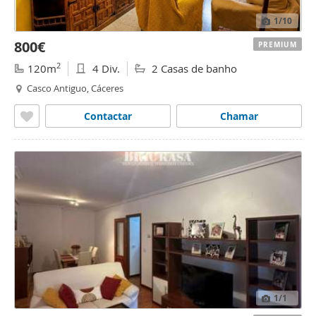
1
/10
800€
PREMIUM
2
120m
4 Div.
2 Casas de banho
Casco Antiguo, Cáceres
Contactar
Chamar
1
/1