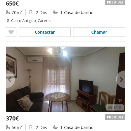
650€
PREMIUM
2
70m
2 Div.
1 Casa de banho
Casco Antiguo, Cáceres
Contactar
Chamar
1
/18
370€
PREMIUM
2
66m
2 Div.
1 Casa de banho