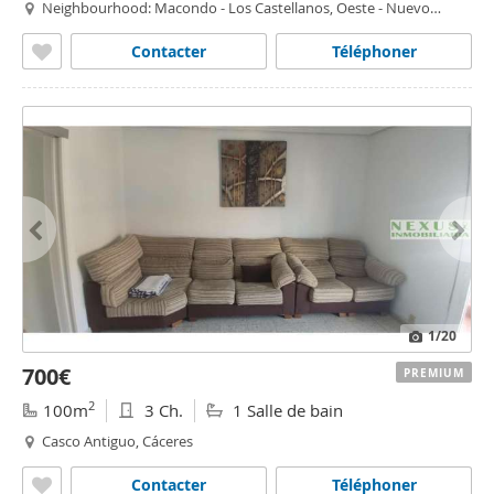
Neighbourhood: Macondo - Los Castellanos, Oeste - Nuevo
Oeste, Cáceres
Contacter
Téléphoner
1
/20
700€
PREMIUM
2
100m
3 Ch.
1 Salle de bain
Casco Antiguo, Cáceres
Contacter
Téléphoner