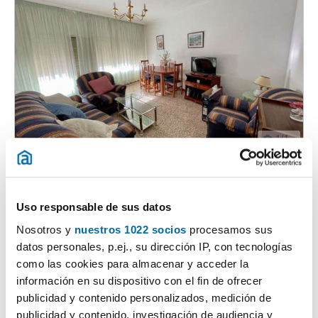
1
/1
500€
PREMIUM
2
107m
3 Ch.
2 Salles de bain
Malpartida de Plasencia
Uso responsable de sus datos
Nosotros y
nuestros 1022 socios
procesamos sus
Contacter
Téléphoner
datos personales, p.ej., su dirección IP, con tecnologías
como las cookies para almacenar y acceder la
información en su dispositivo con el fin de ofrecer
publicidad y contenido personalizados, medición de
publicidad y contenido, investigación de audiencia y