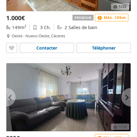
1
/25
1.000€
Máx. 10km
PREMIUM
2
149m
3 Ch.
2 Salles de bain
Oeste - Nuevo Oeste, Cáceres
Contacter
Téléphoner
1
/18