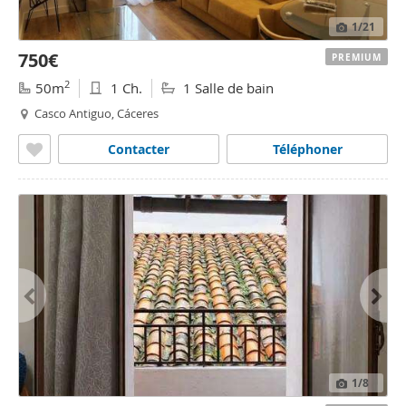
1
/21
750€
PREMIUM
2
50m
1 Ch.
1 Salle de bain
Casco Antiguo, Cáceres
Contacter
Téléphoner
1
/8