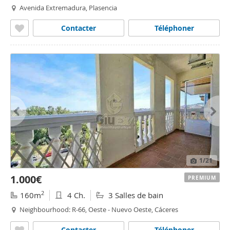
Avenida Extremadura, Plasencia
Contacter
Téléphoner
1
/21
1.000€
PREMIUM
2
160m
4 Ch.
3 Salles de bain
Neighbourhood: R-66, Oeste - Nuevo Oeste, Cáceres
Contacter
Téléphoner