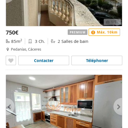
1
/5
750€
Máx. 10km
PREMIUM
2
85m
3 Ch.
2 Salles de bain
Pedanías, Cáceres
Contacter
Téléphoner