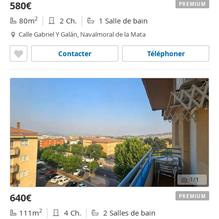
580€
PREMIUM
2
80m
2 Ch.
1 Salle de bain
Calle Gabriel Y Galán, Navalmoral de la Mata
Contacter
Téléphoner
1
/1
640€
PREMIUM
2
111m
4 Ch.
2 Salles de bain