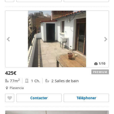
1
/10
425€
PREMIUM
2
77m
1 Ch.
2 Salles de bain
Plasencia
Contacter
Téléphoner