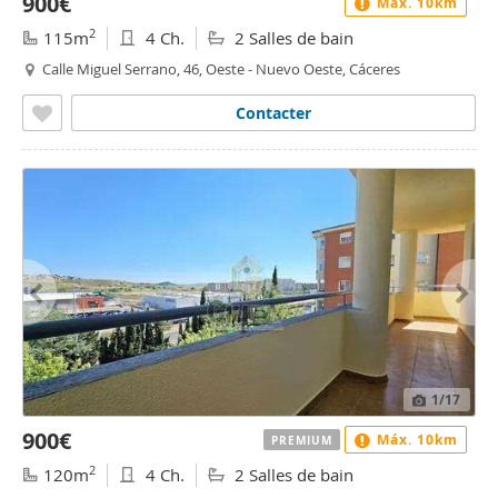
900€
Máx. 10km
2
115m
4 Ch.
2 Salles de bain
Calle Miguel Serrano, 46, Oeste - Nuevo Oeste, Cáceres
Contacter
1
/17
900€
Máx. 10km
PREMIUM
2
120m
4 Ch.
2 Salles de bain