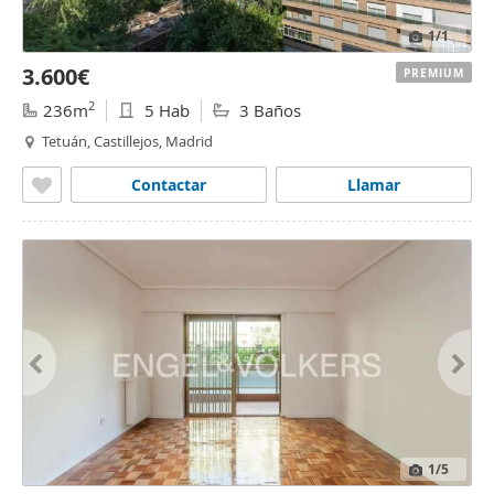
1
/1
3.600€
PREMIUM
2
236m
5 Hab
3 Baños
Tetuán, Castillejos, Madrid
Contactar
Llamar
1
/5