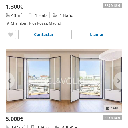
1.300€
PREMIUM
2
43m
1 Hab
1 Baño
Chamberí, Ríos Rosas, Madrid
Contactar
Llamar
1
/40
5.000€
PREMIUM
2
142m
3 Hab
4 Baños