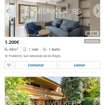
1
/36
1.200€
PREMIUM
2
48m
1 Hab
1 Baño
Praderón, San Sebastián de los Reyes
Contactar
Llamar