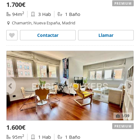
1.700€
PREMIUM
2
94m
3 Hab
1 Baño
Chamartín, Nueva España, Madrid
Contactar
Llamar
1
/39
1.600€
PREMIUM
2
95m
1 Hab
1 Baño