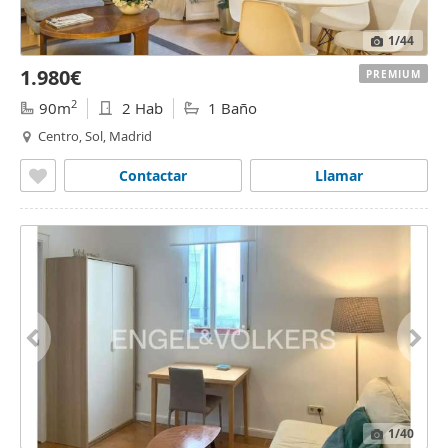
1
/44
1.980€
PREMIUM
2
90m
2 Hab
1 Baño
Centro, Sol, Madrid
Contactar
Llamar
1
/40