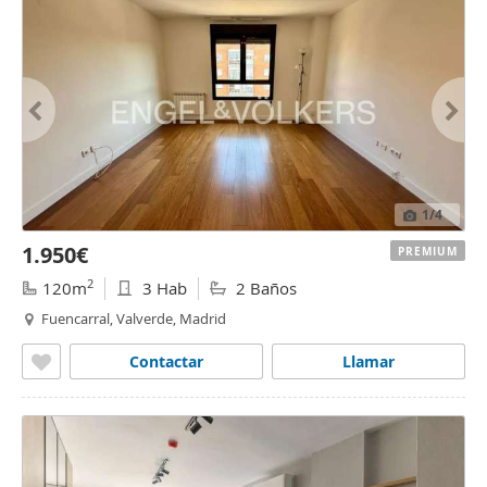
1
/4
1.950€
PREMIUM
2
120m
3 Hab
2 Baños
Fuencarral, Valverde, Madrid
Contactar
Llamar