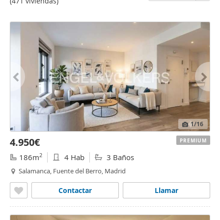
(471 viviendas)
1
/16
4.950€
PREMIUM
2
186m
4 Hab
3 Baños
Salamanca, Fuente del Berro, Madrid
Contactar
Llamar