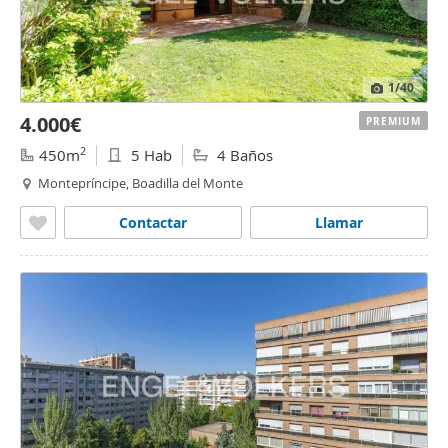
1
/40
4.000€
PREMIUM
2
450m
5 Hab
4 Baños
Montepríncipe, Boadilla del Monte
Contactar
Llamar