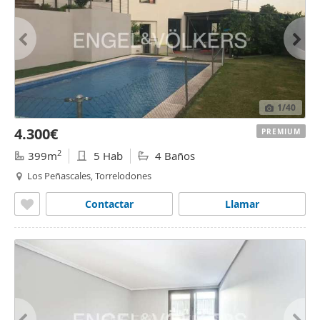
1
/40
4.300€
PREMIUM
2
399m
5 Hab
4 Baños
Los Peñascales, Torrelodones
Contactar
Llamar