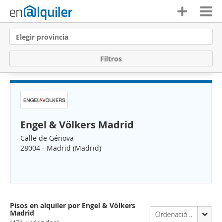
Elegir provincia
F
i
l
t
r
o
s
Engel & Völkers Madrid
Calle de Génova
28004 - Madrid (Madrid)
Pisos en alquiler por Engel & Völkers
Madrid
Ordenación Enalquiler