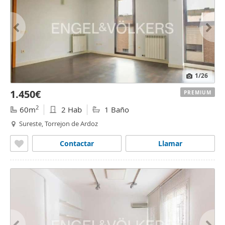
1
/26
1.450€
PREMIUM
2
60m
2 Hab
1 Baño
Sureste, Torrejon de Ardoz
Contactar
Llamar