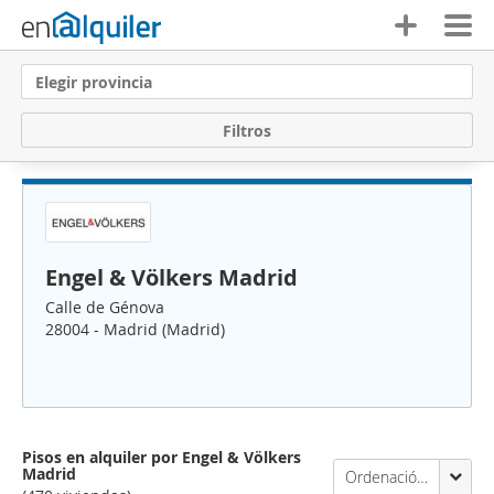
Elegir provincia
F
i
l
t
r
o
s
Engel & Völkers Madrid
Calle de Génova
28004 - Madrid (Madrid)
Pisos en alquiler por Engel & Völkers
Madrid
Ordenación Enalquiler