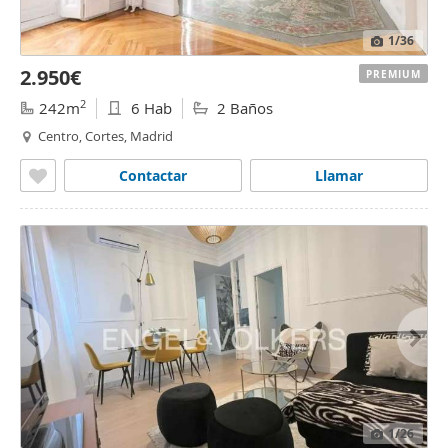
1
/36
2.950€
PREMIUM
2
242m
6 Hab
2 Baños
Centro, Cortes, Madrid
Contactar
Llamar
1
/26