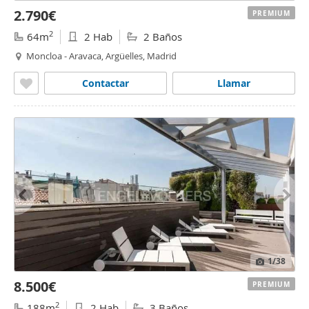
2.790€
PREMIUM
2
64m
2 Hab
2 Baños
Moncloa - Aravaca, Argüelles, Madrid
Contactar
Llamar
1
/38
8.500€
PREMIUM
2
188m
2 Hab
3 Baños