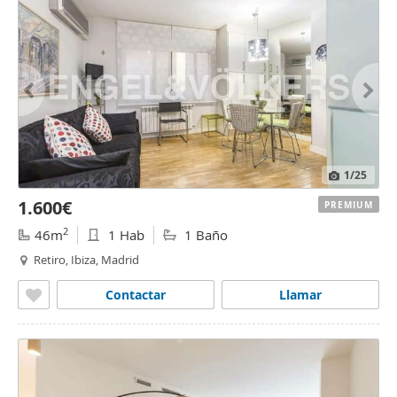
1
/25
1.600€
PREMIUM
2
46m
1 Hab
1 Baño
Retiro, Ibiza, Madrid
Contactar
Llamar