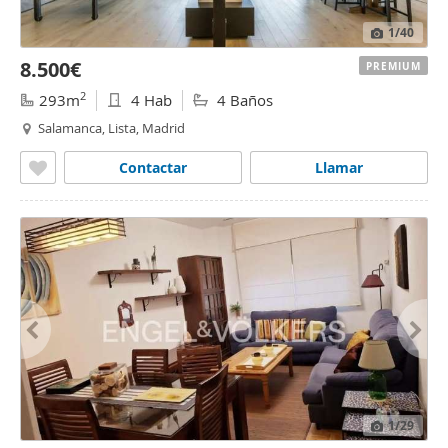
1
/40
8.500€
PREMIUM
2
293m
4 Hab
4 Baños
Salamanca, Lista, Madrid
Contactar
Llamar
1
/29