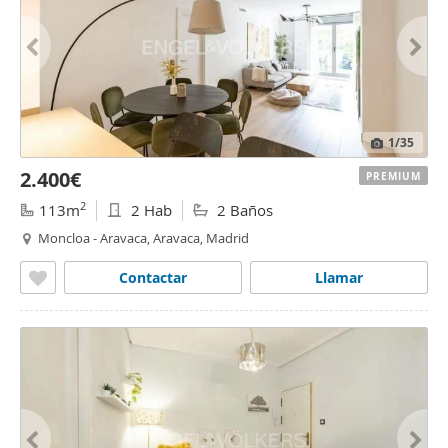
1
/35
2.400€
PREMIUM
2
113m
2 Hab
2 Baños
Moncloa - Aravaca, Aravaca, Madrid
Contactar
Llamar