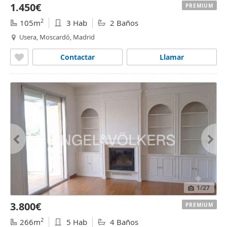
1.450€
PREMIUM
2
105m
3 Hab
2 Baños
Usera, Moscardó, Madrid
Contactar
Llamar
1
/27
3.800€
PREMIUM
2
266m
5 Hab
4 Baños