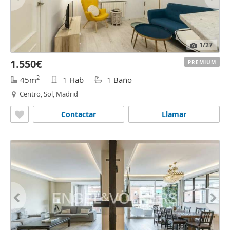
1
/27
1.550€
PREMIUM
2
45m
1 Hab
1 Baño
Centro, Sol, Madrid
Contactar
Llamar