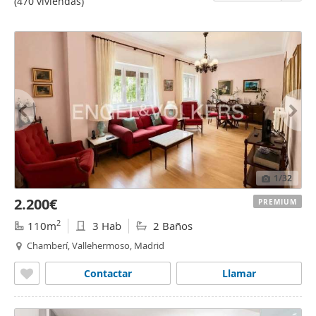
(470 viviendas)
1
/32
2.200€
PREMIUM
2
110m
3 Hab
2 Baños
Chamberí, Vallehermoso, Madrid
Contactar
Llamar