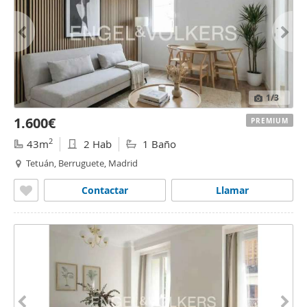
1
/3
1.600€
PREMIUM
2
43m
2 Hab
1 Baño
Tetuán, Berruguete, Madrid
Contactar
Llamar