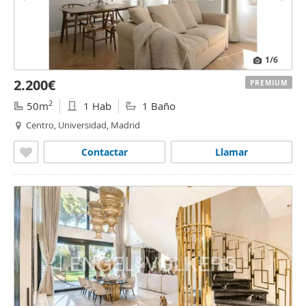
1
/6
2.200€
PREMIUM
2
50m
1 Hab
1 Baño
Centro, Universidad, Madrid
Contactar
Llamar