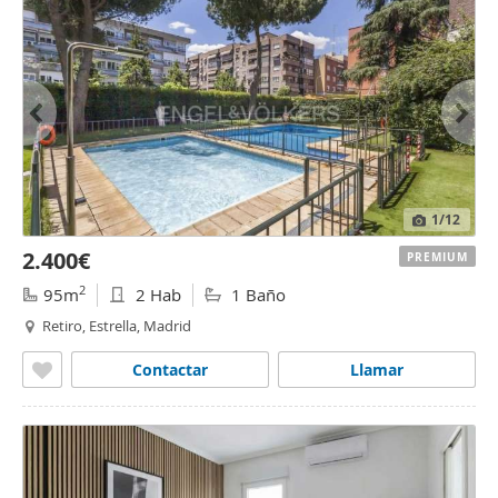
1
/12
2.400€
PREMIUM
2
95m
2 Hab
1 Baño
Retiro, Estrella, Madrid
Contactar
Llamar