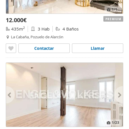
1
/1
12.000€
PREMIUM
2
435m
3 Hab
4 Baños
La Cabaña, Pozuelo de Alarcón
Contactar
Llamar
1
/23