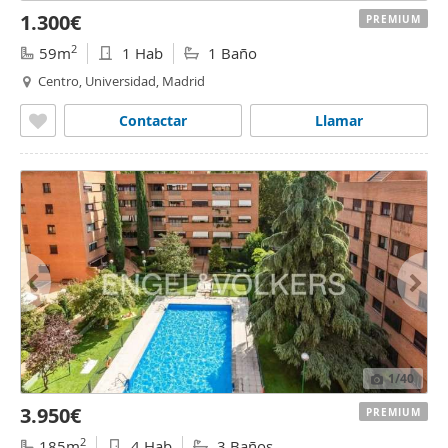
1.300€
PREMIUM
2
59m
1 Hab
1 Baño
Centro, Universidad, Madrid
Contactar
Llamar
1
/40
3.950€
PREMIUM
2
185m
4 Hab
3 Baños