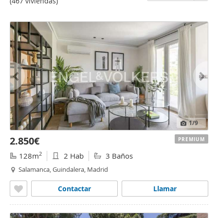
(467 viviendas)
1
/9
2.850€
PREMIUM
2
128m
2 Hab
3 Baños
Salamanca, Guindalera, Madrid
Contactar
Llamar