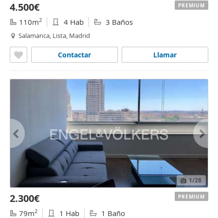
4.500€
PREMIUM
2
110m
4 Hab
3 Baños
Salamanca, Lista, Madrid
Contactar
Llamar
1
/28
2.300€
PREMIUM
2
79m
1 Hab
1 Baño