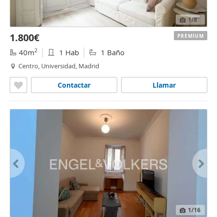
1
/8
1.800€
PREMIUM
2
40m
1 Hab
1 Baño
Centro, Universidad, Madrid
Contactar
Llamar
1
/16