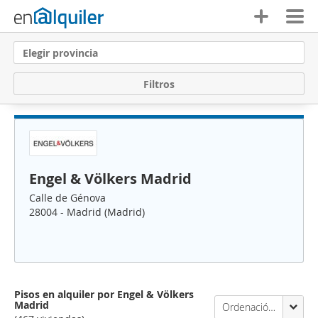
Elegir provincia
F
i
l
t
r
o
s
Engel & Völkers Madrid
Calle de Génova
28004 - Madrid (Madrid)
Pisos en alquiler por Engel & Völkers
Madrid
Ordenación Enalquiler