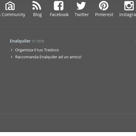
web se usan para personalizar el contenido y los anuncios, ofrec
ar el tráfico. Además, compartimos información sobre el uso que
a Community
Blog
Facebook
Twitter
Pinterest
Instagr
tners de redes sociales, publicidad y análisis web, quienes pue
ación que les haya proporcionado o que hayan recopilado a parti
vicios.
Enalquiler
in rete
Organizza il tuo Trasloco
Raccomanda Enalquiler ad un amico!