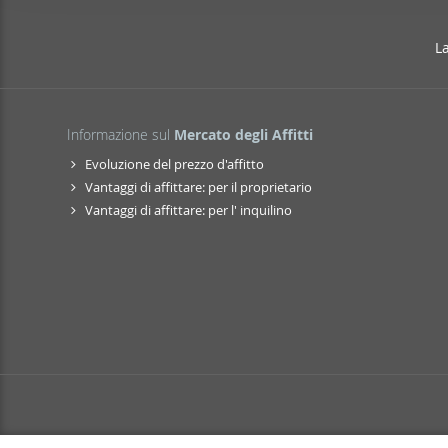
i
Las cookies de este sitio 
ó
de redes sociales y analiz
L
n
sitio web con nuestros par
d
combinarla con otra inform
e
que haya hecho de sus ser
c
Informazione sul
Mercato degli Affitti
o
Evoluzione del prezzo d'affitto
n
Vantaggi di affittare: per il proprietario
s
Vantaggi di affittare: per l' inquilino
e
n
t
i
m
i
e
n
t
o