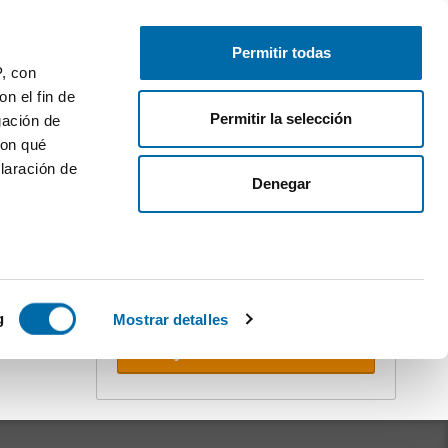
Pubblica
Inizia sessione
Permitir todas
P, con
n el fin de
Permitir la selección
gación de
con qué
laración de
Denegar
Crea il tuo avviso!
Non perdere l'occasione. Ricevi nella
tua email
tutte le novità
di questa
ricerca.
 varios
icas (huellas
g
Mostrar detalles
Ricevere avvisi
s
uier momento