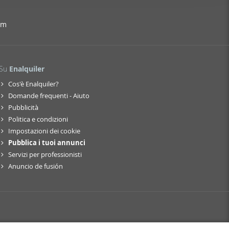
er funciones
 haga del
am
den
r del uso
Su
Enalquiler
Cos'è Enalquiler?
Domande frequenti - Aiuto
Pubblicità
Politica e condizioni
Impostazioni dei cookie
Pubblica i tuoi annunci
Servizi per professionisti
Anuncio de fusión