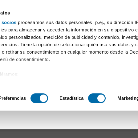
datos
 socios
procesamos sus datos personales, p.ej., su dirección I
Prezzo
Superficie
Locali
Più filtri - 1
es para almacenar y acceder la información en su dispositivo co
nido personalizados, medición de publicidad y contenido, investi
oria capitale
servicios. Tiene la opción de seleccionar quién usa sus datos y 
 o retirar su consentimiento en cualquier momento desde la Dec
Ordine Enalquiler
Menú de consentimiento.
siéramos:
n i criteri di ricerca.:
 sobre su ubicación geográfica que puede tener una precisión de
tivo analizándolo activamente para buscar características específ
Preferencias
Estadística
Marketin
e corrispondo ai tuoi criteri di ricerca.
sobre cómo se procesan sus datos personales y establezca su
 de datos
. Puede cambiar o retirar su consentimiento en cualq
es.