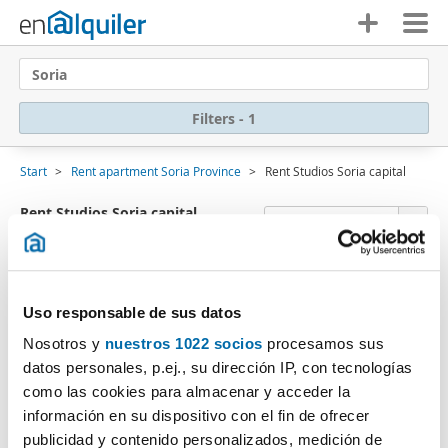
Soria
Filters - 1
Start
Rent apartment Soria Province
Rent Studios Soria capital
Rent Studios Soria capital
Sort by Enalquiler
(0 Properties)
Sorry
, we were unable to find any results that
Uso responsable de sus datos
match your search criteria:
Nosotros y
nuestros 1022 socios
procesamos sus
Delete filters
Property type: Studio
datos personales, p.ej., su dirección IP, con tecnologías
Subscribe to an
e-mail alert
when we have properties
como las cookies para almacenar y acceder la
that fit your search criteria.
información en su dispositivo con el fin de ofrecer
publicidad y contenido personalizados, medición de