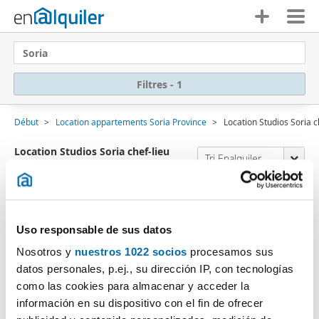
Soria
Filtres - 1
Début
Location appartements Soria Province
Location Studios Soria c
Location Studios Soria chef-lieu
Tri Enalquiler
(0 logements)
Désolé
, aucun résultat ne correspond aux
critères de recherche:
Uso responsable de sus datos
Annuler filtres
Type logement: Studio
Nosotros y
nuestros 1022 socios
procesamos sus
datos personales, p.ej., su dirección IP, con tecnologías
Souscrivez à une
alerte e-mail
lorsqu'il existe des
como las cookies para almacenar y acceder la
logements correspondant à vos recherches de
información en su dispositivo con el fin de ofrecer
recherche.