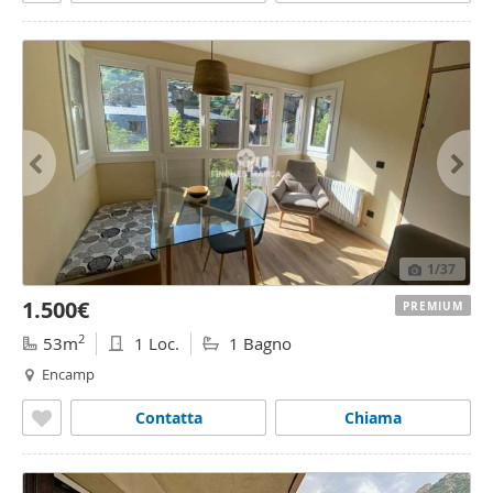
1
/37
1.500€
PREMIUM
2
53m
1 Loc.
1 Bagno
Encamp
Contatta
Chiama