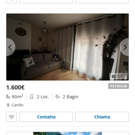
1
/4
1.600€
PREMIUM
2
90m
2 Loc.
2 Bagni
Canillo
Contatta
Chiama