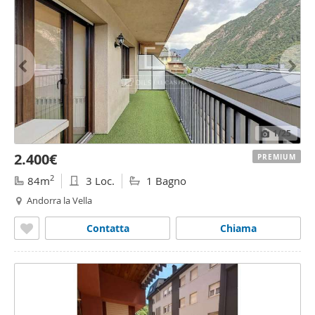
1
/25
2.400€
PREMIUM
2
84m
3 Loc.
1 Bagno
Andorra la Vella
Contatta
Chiama