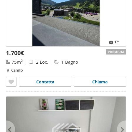
1
/1
1.700€
PREMIUM
2
75m
2 Loc.
1 Bagno
Canillo
Contatta
Chiama