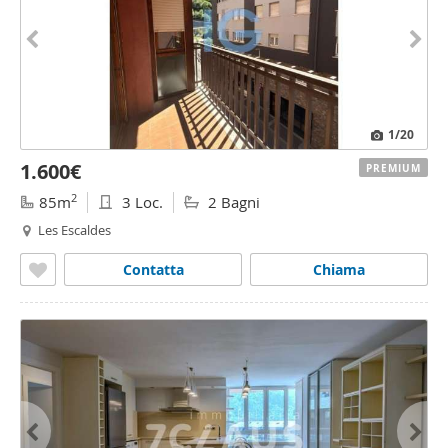
1
/20
1.600€
PREMIUM
2
85m
3 Loc.
2 Bagni
Les Escaldes
Contatta
Chiama