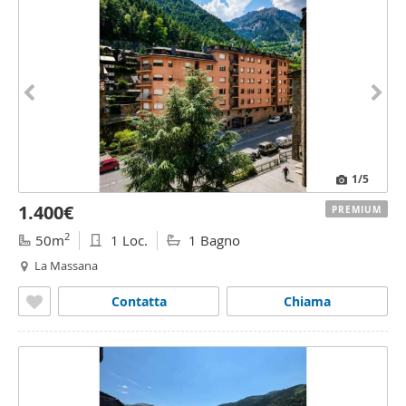
1
/5
1.400€
PREMIUM
2
50m
1 Loc.
1 Bagno
La Massana
Contatta
Chiama