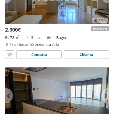
1
/20
2.000€
PREMIUM
2
78m
3 Loc.
1 Bagno
Fiter i Rossell 30, Andorra la Vella
Contatta
Chiama