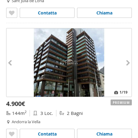
Sant Julia de Loria
Contatta
Chiama
1
/19
4.900€
PREMIUM
2
144m
3 Loc.
2 Bagni
Andorra la Vella
Contatta
Chiama