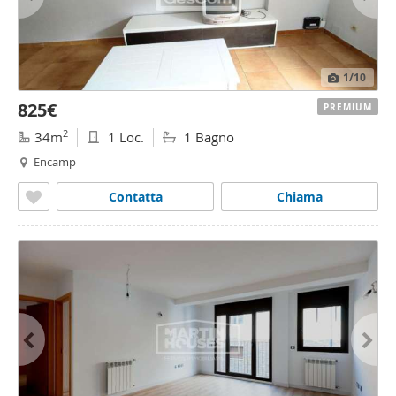
1
/10
825€
PREMIUM
2
34m
1 Loc.
1 Bagno
Encamp
Contatta
Chiama