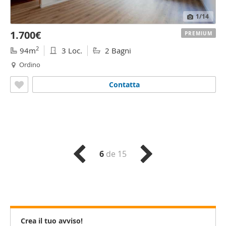
1
/14
1.700€
PREMIUM
2
94m
3 Loc.
2 Bagni
Ordino
Contatta
6
de 15
Crea il tuo avviso!