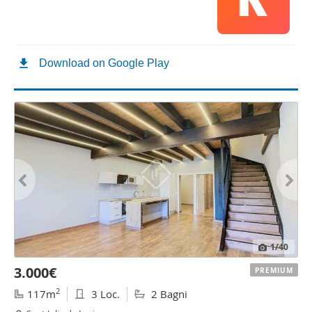
1
/40
3.000€
PREMIUM
2
117m
3 Loc.
2 Bagni