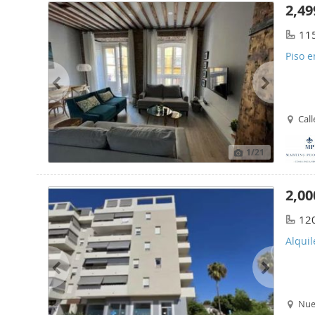
2,49
11
Piso e
Call
1
/21
2,00
12
Alquil
Nuev