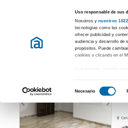
Uso responsable de sus 
Rental Property Experts
Nosotros y
nuestros 1022
Málaga
Choose city
tecnologías como las cooki
ofrecer publicidad y conte
Start
Rent apartment Málaga
Rent Apartments Málaga
audiencia y desarrollo de 
propósitos. Puede cambiar
Rent Apartments Málaga
Province
(1144 Properties)
cookies o clicando en el 
Si lo permite, también qui
1,35
Recopilar información
85
metros
S
Identificar su disposi
Necesario
Alquil
e
digitales)
l
Obtenga más información 
e
preferencias en la
sección
c
Cent
en la Declaración de cooki
c