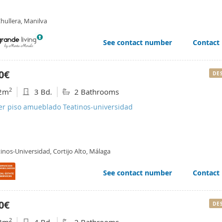
hullera, Manilva
See contact number
Contact
0€
DE
2
2m
3 Bd.
2 Bathrooms
ler piso amueblado Teatinos-universidad
inos-Universidad, Cortijo Alto, Málaga
See contact number
Contact
0€
DE
2