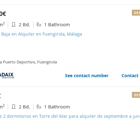
0€
DE
2
m
2 Bd.
1 Bathroom
 Baja en Alquiler en Fuengirola, Málaga
a Puerto Deportivo, Fuengirola
See contact number
Contact
€
DE
2
m
2 Bd.
1 Bathroom
e 2 dormitorios en Torre del Mar para alquiler de septiembre a jun