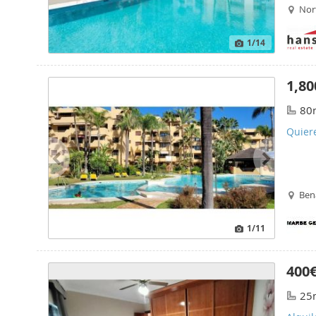
Nort
1
/14
1,80
80
Quiere
Ben
1
/11
400
25