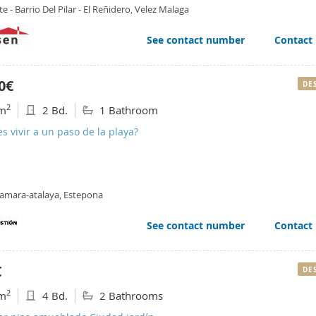
e - Barrio Del Pilar - El Reñidero, Velez Malaga
See contact number
Contact
0€
DE
2
m
2 Bd.
1 Bathroom
s vivir a un paso de la playa?
amara-atalaya, Estepona
See contact number
Contact
€
DE
2
m
4 Bd.
2 Bathrooms