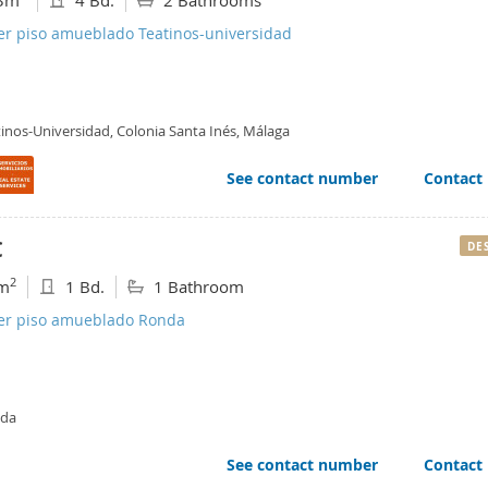
3m
4 Bd.
2 Bathrooms
ler piso amueblado Teatinos-universidad
tinos-Universidad, Colonia Santa Inés, Málaga
See contact number
Contact
€
DE
2
m
1 Bd.
1 Bathroom
ler piso amueblado Ronda
da
See contact number
Contact