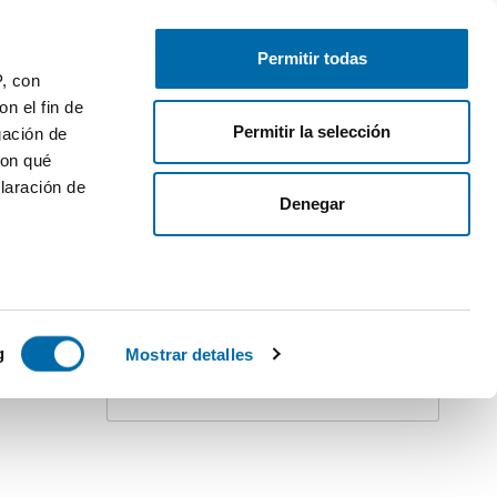
Free-list your property
Log in
Permitir todas
P, con
1
n el fin de
Permitir la selección
gación de
con qué
laración de
Denegar
Create an alert!
Do not stay behind. Receive
all
updates
for this search on your inbox.
STACADO
 varios
icas (huellas
g
Mostrar detalles
Receive alerts
s
uier momento