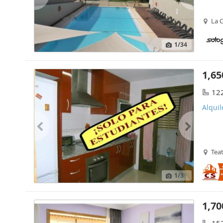
La C
1
/34
1,65
12
Alqui
Teat
1
/3
1,70