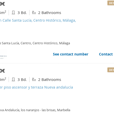
9€
DE
2
5m
3 Bd.
2 Bathrooms
n Calle Santa Lucía, Centro Histórico, Málaga,
e Santa Lucía, Centro, Centro Histórico, Málaga
See contact number
Contact
0€
DE
2
0m
3 Bd.
2 Bathrooms
er piso ascensor y terraza Nueva andalucía
a Andalucía, los naranjos - las brisas, Marbella