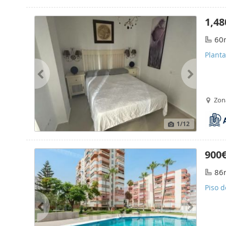
1,48
60
Planta
Zon
1
/12
900
86
Piso d