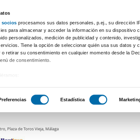
datos
 socios
procesamos sus datos personales, p.ej., su dirección I
Price
Square meters
Bedrooms
More filters - 
es para almacenar y acceder la información en su dispositivo co
nido personalizados, medición de publicidad y contenido, investi
servicios. Tiene la opción de seleccionar quién usa sus datos y 
 o retirar su consentimiento en cualquier momento desde la Dec
Sort by Enalquiler
Menú de consentimiento.
siéramos:
0€
DE
 sobre su ubicación geográfica que puede tener una precisión de
2
m
2 Bd.
1 Bathroom
tivo analizándolo activamente para buscar características específ
Preferencias
Estadística
Marketin
er piso ascensor Centro
sobre cómo se procesan sus datos personales y establezca su
 de datos
. Puede cambiar o retirar su consentimiento en cualq
ro, Plaza de Toros Vieja, Málaga
es.