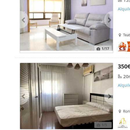
15
Alqui
Tea
1
/17
350
20
Alqui
Ron
1
/5