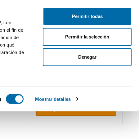
Gratis inserieren
Anmelden
Permitir todas
P, con
n el fin de
Permitir la selección
gación de
con qué
laración de
ler
Denegar
Erstellen Sie Ihren Alert!
Lassen Sie sich nicht überholen.
Erhalten Sie per E-mail
alle
STACADO
Neuigkeiten
dieser Suche.
 varios
icas (huellas
g
Mostrar detalles
Alerts erhalten
s
uier momento