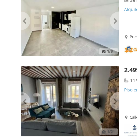
39
Alquil
Puer
1
/8
2.49
11
Piso e
Call
1
/21