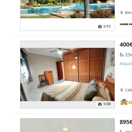
Ben
1
/11
400
25
Alqui
Call
1
/20
895