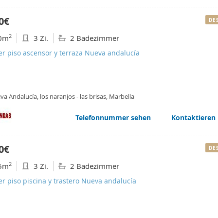
0€
DE
2
0m
3 Zi.
2 Badezimmer
er piso ascensor y terraza Nueva andalucía
a Andalucía, los naranjos - las brisas, Marbella
Telefonnummer sehen
Kontaktieren
0€
DE
2
5m
3 Zi.
2 Badezimmer
er piso piscina y trastero Nueva andalucía