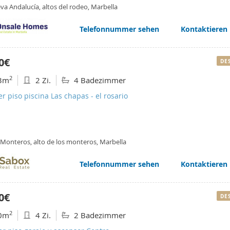
va Andalucía, altos del rodeo, Marbella
Telefonnummer sehen
Kontaktieren
0€
DE
2
3m
2 Zi.
4 Badezimmer
er piso piscina Las chapas - el rosario
 Monteros, alto de los monteros, Marbella
Telefonnummer sehen
Kontaktieren
0€
DE
2
0m
4 Zi.
2 Badezimmer