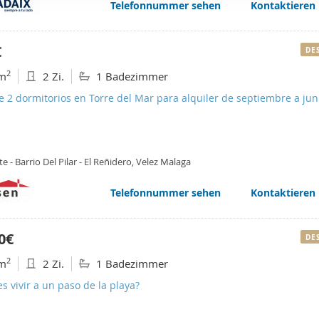
Telefonnummer sehen
Kontaktieren
web se usan para personalizar el contenido y los anuncios, ofrec
ar el tráfico. Además, compartimos información sobre el uso que
tners de redes sociales, publicidad y análisis web, quienes pue
€
DE
ación que les haya proporcionado o que hayan recopilado a parti
2
m
2 Zi.
1 Badezimmer
vicios.
e 2 dormitorios en Torre del Mar para alquiler de septiembre a jun
e - Barrio Del Pilar - El Reñidero, Velez Malaga
Telefonnummer sehen
Kontaktieren
0€
DE
2
m
2 Zi.
1 Badezimmer
s vivir a un paso de la playa?