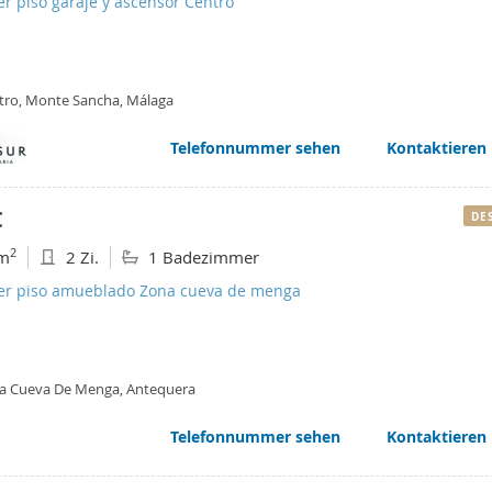
er piso garaje y ascensor Centro
tro, Monte Sancha, Málaga
Telefonnummer sehen
Kontaktieren
€
DE
2
m
2 Zi.
1 Badezimmer
ler piso amueblado Zona cueva de menga
a Cueva De Menga, Antequera
Telefonnummer sehen
Kontaktieren