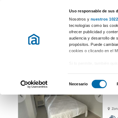
Uso responsable de sus 
Experten in Wohnungsvermietung
Nosotros y
nuestros 1022
Ort auswählen
tecnologías como las cooki
ofrecer publicidad y conte
Beginn
Mietwohnungen Málaga
Vermieten Wohnung Málaga
audiencia y desarrollo de 
propósitos. Puede cambiar
Vermieten Wohnung Málaga
Provinz
(1141 Immobilien)
cookies o clicando en el 
Si lo permite, también qui
1.48
Recopilar información
60
metros
S
Identificar su disposi
Necesario
Planta
e
digitales)
l
Obtenga más información 
e
preferencias en la
sección
c
Zon
en la Declaración de cooki
c