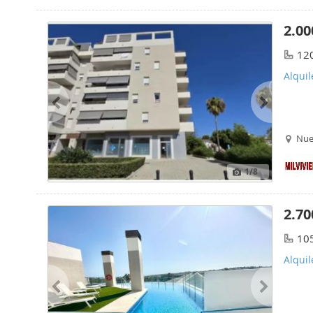
2.00
12
Alquil
Nuev
1
/8
2.70
10
Alquil