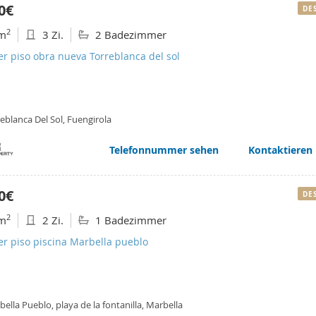
0€
DE
2
m
3 Zi.
2 Badezimmer
er piso obra nueva Torreblanca del sol
eblanca Del Sol, Fuengirola
Telefonnummer sehen
Kontaktieren
0€
DE
2
m
2 Zi.
1 Badezimmer
er piso piscina Marbella pueblo
ella Pueblo, playa de la fontanilla, Marbella