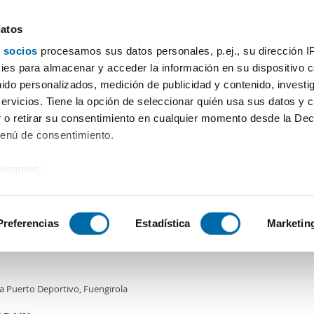
datos
 socios
procesamos sus datos personales, p.ej., su dirección I
Preis
Wohnfläche
Zimmer
Mehr Filter - 1
es para almacenar y acceder la información en su dispositivo co
nido personalizados, medición de publicidad y contenido, investi
servicios. Tiene la opción de seleccionar quién usa sus datos y 
 o retirar su consentimiento en cualquier momento desde la Dec
Sortierung Enalqui
Menú de consentimiento.
siéramos:
0€
DE
 sobre su ubicación geográfica que puede tener una precisión de
2
m
2 Zi.
1 Badezimmer
tivo analizándolo activamente para buscar características específ
Preferencias
Estadística
Marketin
 Baja en Alquiler en Fuengirola, Málaga
sobre cómo se procesan sus datos personales y establezca su
 de datos
. Puede cambiar o retirar su consentimiento en cualq
a Puerto Deportivo, Fuengirola
es.