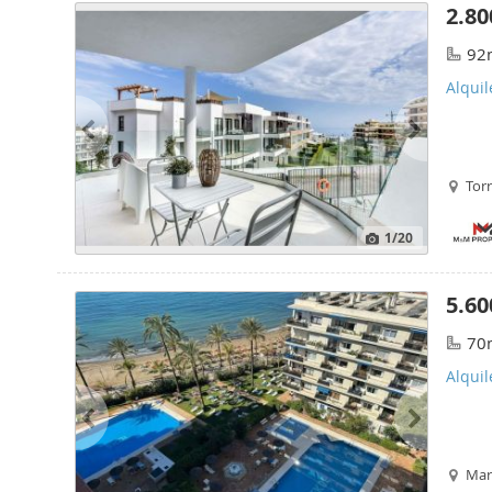
2.80
92
Alquil
Torr
1
/20
5.60
70
Alquil
Marb