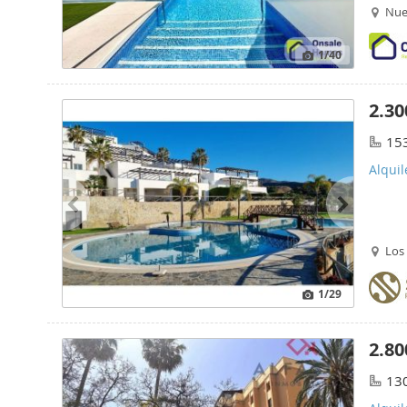
Nue
1
/40
2.30
15
Alquil
Los
1
/29
2.80
13