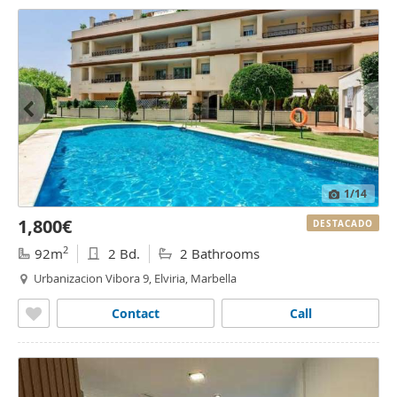
1
/14
1,800€
DESTACADO
2
92m
2 Bd.
2 Bathrooms
Urbanizacion Vibora 9, Elviria, Marbella
Contact
Call