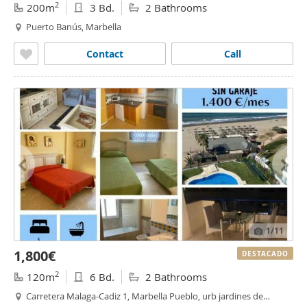
2
200m
3 Bd.
2 Bathrooms
Puerto Banús, Marbella
Contact
Call
1
/11
1,800€
DESTACADO
2
120m
6 Bd.
2 Bathrooms
Carretera Malaga-Cadiz 1, Marbella Pueblo, urb jardines de