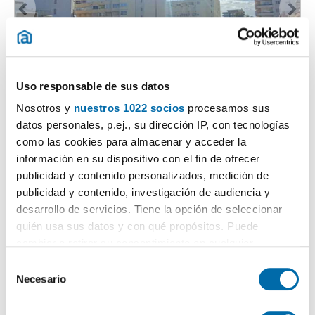
1
/16
Uso responsable de sus datos
1,800€
DESTACADO
Nosotros y
nuestros 1022 socios
procesamos sus
2
200m
2 Bd.
2 Bathrooms
datos personales, p.ej., su dirección IP, con tecnologías
como las cookies para almacenar y acceder la
Calle Luis Oliver 19, Marbella Pueblo, playa bajadilla - puertos,
Marbella
información en su dispositivo con el fin de ofrecer
Contact
Call
publicidad y contenido personalizados, medición de
publicidad y contenido, investigación de audiencia y
desarrollo de servicios. Tiene la opción de seleccionar
quién usa sus datos y con qué propósitos. Puede
cambiar o retirar su consentimiento en cualquier
momento desde la Declaración de cookies o clicando en
S
el Menú de consentimiento.
Necesario
e
l
Si lo permite, también quisiéramos: