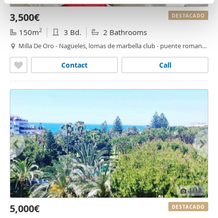
n
partir del uso que haya hecho de sus servicios.
3,500€
t
DESTACADO
o
2
150m
3 Bd.
2 Bathrooms
Milla De Oro - Nagüeles, lomas de marbella club - puente romano,
Marbella
Contact
Call
1
/12
5,000€
DESTACADO