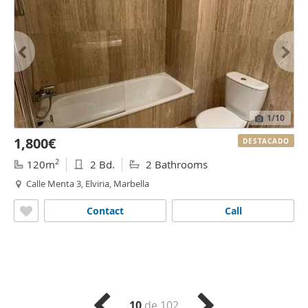
1
/10
1,800€
DESTACADO
2
120m
2 Bd.
2 Bathrooms
Calle Menta 3, Elviria, Marbella
Contact
Call
10
de 102