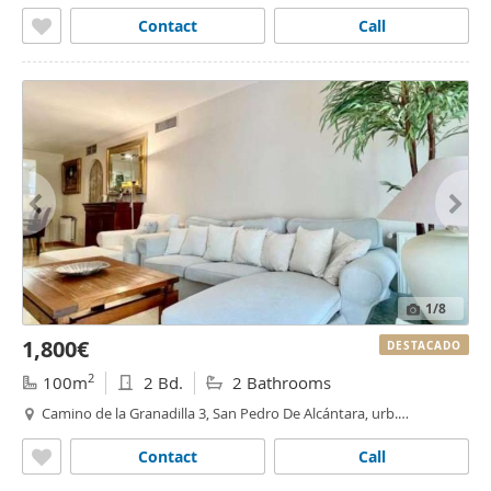
marbella - la ermita, Marbella
Contact
Call
1
/8
1,800€
DESTACADO
2
100m
2 Bd.
2 Bathrooms
Camino de la Granadilla 3, San Pedro De Alcántara, urb.
guadalmina, Marbella
Contact
Call