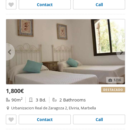
Contact
Call
1
/16
1,800€
DESTACADO
2
90m
3 Bd.
2 Bathrooms
Urbanizacion Real de Zaragoza 2, Elviria, Marbella
Contact
Call