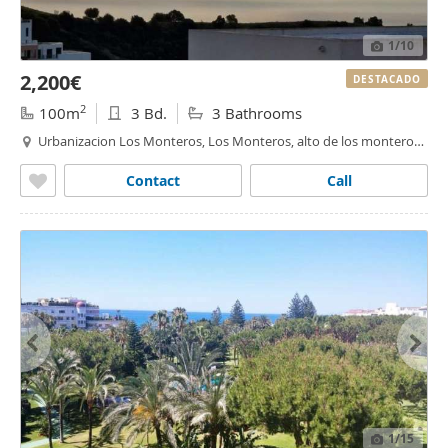
1
/10
2,200€
DESTACADO
2
100m
3 Bd.
3 Bathrooms
Urbanizacion Los Monteros, Los Monteros, alto de los monteros,
Marbella
Contact
Call
1
/15