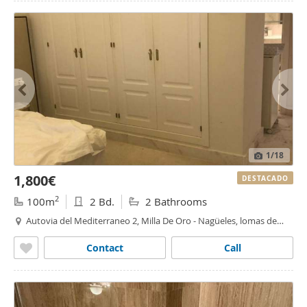
1
/18
1,800€
DESTACADO
2
100m
2 Bd.
2 Bathrooms
Autovia del Mediterraneo 2, Milla De Oro - Nagüeles, lomas de
marbella club - puente romano, Marbella
Contact
Call