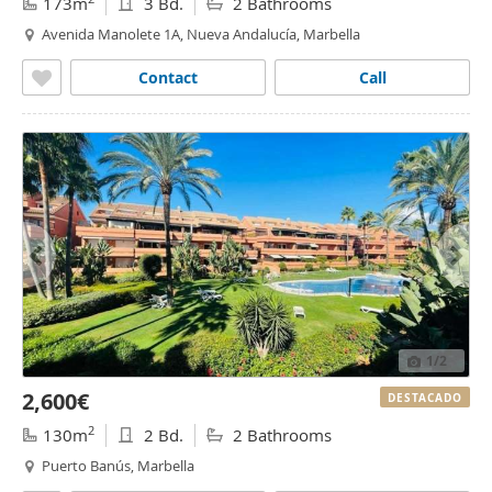
173m
3 Bd.
2 Bathrooms
Avenida Manolete 1A, Nueva Andalucía, Marbella
Contact
Call
1
/2
2,600€
DESTACADO
2
130m
2 Bd.
2 Bathrooms
Puerto Banús, Marbella