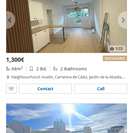
1
/22
1,300€
DESTACADO
2
68m
2 Bd.
2 Bathrooms
Neighbourhood: Huelin, Carretera de Cádiz, Jardín de la Abadía,
Málaga
Contact
Call