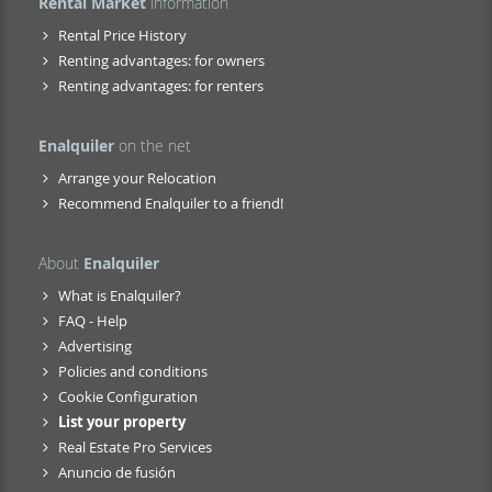
Rental Market
information
Rental Price History
Renting advantages: for owners
Renting advantages: for renters
Enalquiler
on the net
Arrange your Relocation
Recommend Enalquiler to a friend!
About
Enalquiler
What is Enalquiler?
FAQ - Help
Advertising
Policies and conditions
Cookie Configuration
List your property
Real Estate Pro Services
Anuncio de fusión