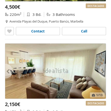
4,500€
DESTACADO
2
220m
3 Bd.
3 Bathrooms
Avenida Playas del Duque, Puerto Banús, Marbella
Contact
Call
1
/13
2,150€
DESTACADO
2