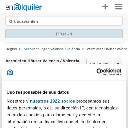
Ort auswählen
Filter - 1
Beginn
Mietwohnungen Valencia / València
Vermieten Häuser Valenci
Vermieten Häuser Valencia / València
Sortierung Enalquiler
Provinz
(0 Immobilien)
Es tut uns leid
,wir haben keine Ergebnisse, die
mit Ihren Suchkriterien übereinstimmen.:
Uso responsable de sus datos
Filter löschen
Art der Immobilie: Haus / Villa
Nosotros y
nuestros 1022 socios
procesamos sus
datos personales, p.ej., su dirección IP, con tecnologías
Abonnieren Sie eine
E-Mail-Benachrichtigung
wenn
como las cookies para almacenar y acceder la
Immobilien vorhanden sind, die Ihren Suchkriterien
información en su dispositivo con el fin de ofrecer
entsprechen.