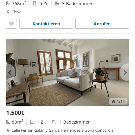
2
768m
5 Zi.
3 Badezimmer
Chiva
Kontaktieren
Anrufen
1
/14
1.500€
2
80m
1 Zi.
1 Badezimmer
Calle Fermín Galán y García Hernández 9, Zona Concordia,