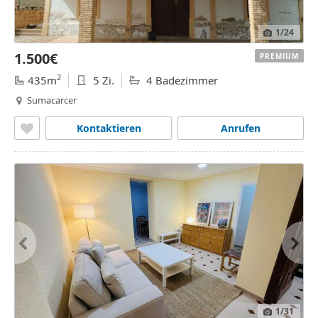
1
/24
1.500€
PREMIUM
2
435m
5 Zi.
4 Badezimmer
Sumacarcer
Kontaktieren
Anrufen
1
/31