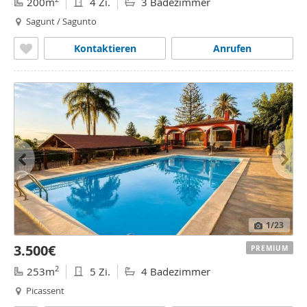
200m
4 Zi.
3 Badezimmer
Sagunt / Sagunto
Kontaktieren
Anrufen
1
/23
3.500€
PREMIUM
2
253m
5 Zi.
4 Badezimmer
Picassent