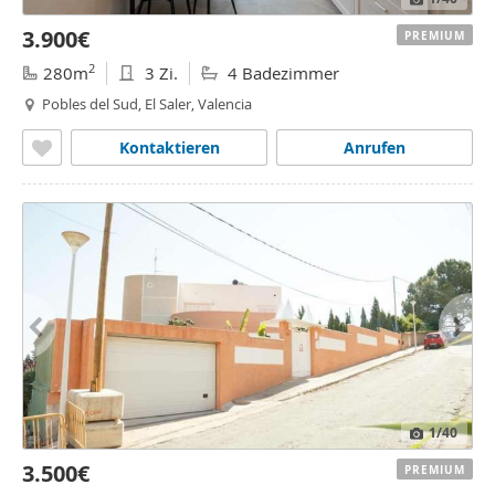
3.900€
PREMIUM
2
280m
3 Zi.
4 Badezimmer
Pobles del Sud, El Saler, Valencia
Kontaktieren
Anrufen
1
/40
3.500€
PREMIUM