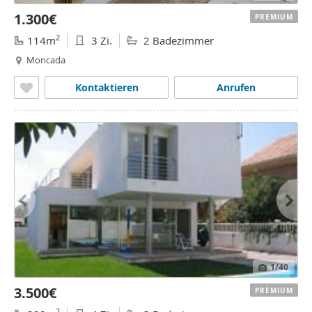
1.300€
PREMIUM
2
114m
3 Zi.
2 Badezimmer
Moncada
Kontaktieren
Anrufen
1
/40
3.500€
PREMIUM
2