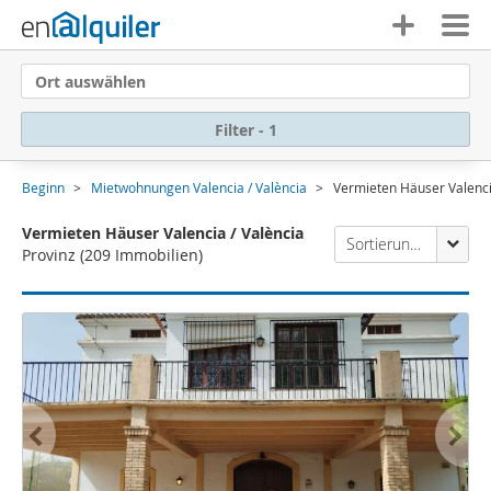
Ort auswählen
Filter - 1
Beginn
Mietwohnungen Valencia / València
Vermieten Häuser Valenci
Vermieten Häuser Valencia / València
Sortierung Enalquiler
Provinz
(209 Immobilien)