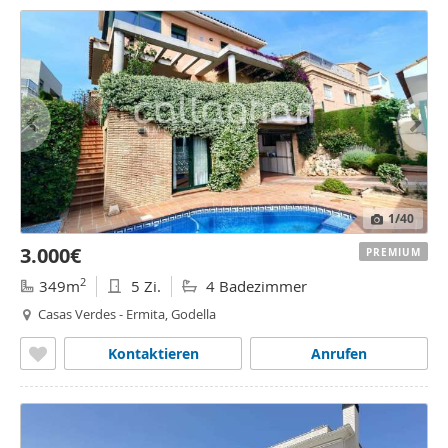
1
/40
3.000€
PREMIUM
2
349m
5 Zi.
4 Badezimmer
Casas Verdes - Ermita, Godella
Kontaktieren
Anrufen