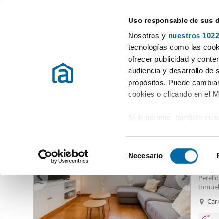
Uso responsable de sus 
Especialistas en pisos en alquiler
Nosotros y
nuestros 1022
Valencia / València
Elegir población
tecnologías como las cooki
ofrecer publicidad y conte
Inicio
Alquiler pisos Valencia / València
Alquiler Casas Valencia 
audiencia y desarrollo de 
propósitos. Puede cambiar
Alquiler Casas Valencia / València
provincia
(234 viviendas
cookies o clicando en el 
Si lo permite, también qui
1.50
Recopilar información
12
metros
S
Identificar su disposi
Necesario
Casa /
e
digitales)
Inform
l
Perello
Obtenga más información 
e
Inmueb
preferencias en la
sección
especta
c
Carr
en la Declaración de cooki
de los 
c
línea d