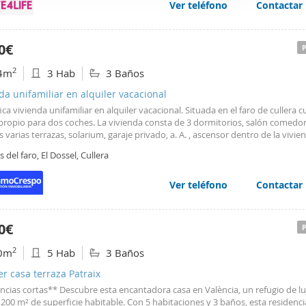
o y 1 aseo. Superficie: Desconocida (se puede consultar bajo solicitud). Co
Ver teléfono
Contactar
web se usan para personalizar el contenido y los anuncios, ofrec
icas: Precio de alquiler (según temporada): Enero, Febrero: 1500/mes Marz
ar el tráfico. Además, compartimos información sobre el uso que
es Semana Santa y Pascua: NO DISPONIBLE Mayo: 2000/mes Junio (quincen
uincena Julio: NO DISPONIBLE Agosto (solo primera quincena): 2800/quince
tners de redes sociales, publicidad y análisis web, quienes pue
0€
uministros: Incluidos (agua, luz, wifi). Mascotas: No se admiten. Estancia mí
ación que les haya proporcionado o que hayan recopilado a parti
nsultar para estancias particulares. Posibilidad de alquilar por quincenas. E
2
4m
3 Hab
3 Baños
vicios.
o es perfecto para quienes buscan disfrutar de la costa con todas las como
vivienda privada y en una excelente ubicación. Consulta disponibilidad y rea
da unifamiliar en alquiler vacacional
a hoy mismo!
ca vivienda unifamiliar en alquiler vacacional. Situada en el faro de cullera 
propio para dos coches. La vivienda consta de 3 dormitorios, salón comedor
 varias terrazas, solarium, garaje privado, a. A. , ascensor dentro de la vivie
zación consta de piscina. Disponible para los meses de junio a septiembre 
as del faro, El Dossel, Cullera
onsultar precio en inmocrespo tefl. 961722451
Ver teléfono
Contactar
0€
2
0m
5 Hab
3 Baños
er casa terraza Patraix
ncias cortas** Descubre esta encantadora casa en València, un refugio de l
200 m² de superficie habitable. Con 5 habitaciones y 3 baños, esta residenci