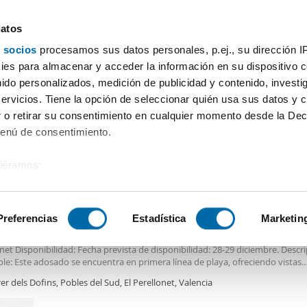
datos
 socios
procesamos sus datos personales, p.ej., su dirección I
Precio
Superficie
Habitaciones
Más filtros - 1
es para almacenar y acceder la información en su dispositivo co
nido personalizados, medición de publicidad y contenido, investi
/ València
servicios. Tiene la opción de seleccionar quién usa sus datos y 
 o retirar su consentimiento en cualquier momento desde la Dec
Ordenación Enalqu
)
Menú de consentimiento.
siéramos:
0€
 sobre su ubicación geográfica que puede tener una precisión de
2
0m
3 Hab
2 Baños
tivo analizándolo activamente para buscar características específ
Preferencias
Estadística
Marketin
 Chalet en alquiler en València de 120 m2
ación Básica del Inmueble - ADOSADO PERELLONET Dirección: Calle Los Delfi
net Disponibilidad: Fecha prevista de disponibilidad: 28-29 diciembre. Descri
sobre cómo se procesan sus datos personales y establezca su
le: Este adosado se encuentra en primera línea de playa, ofreciendo vistas
 de datos
. Puede cambiar o retirar su consentimiento en cualq
culares y una ubicación privilegiada. Dispone de piscina privada, ideal para 
er dels Dofins, Pobles del Sud, El Perellonet, Valencia
es.
días soleados en la costa. Características del Inmueble: Tipo: Adosado en pr
e playa, con varias alturas (sin ascensor). Habitaciones: 3 habitaciones Baño