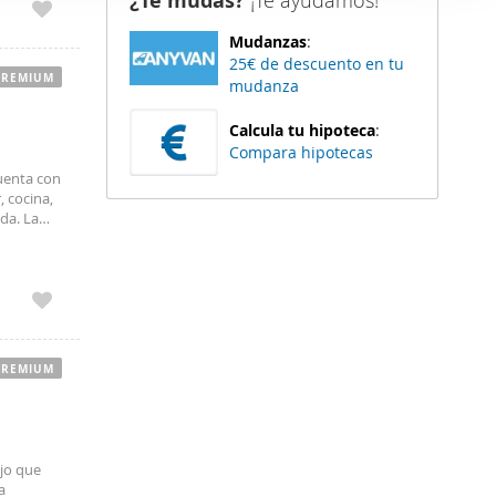
¿Te mudas?
¡Te ayudamos!
ndiciones
er funciones
o:
Mudanzas
:
 haga del
a):
25€ de descuento en tu
na Fianza:
den
PREMIUM
mudanza
nima: Por
r del uso
ste
didades
Calcula tu hipoteca
:
liza tu
Compara hipotecas
cuenta con
, cocina,
nda. La
mínimo 15
PREMIUM
ujo que
a