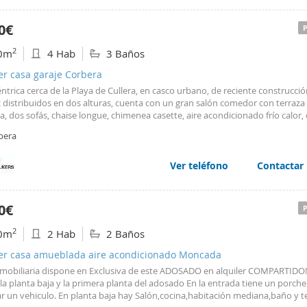
ovía. El Faro de Cullera es sinónimo de calidad de vida, tranquilidad y exclus
opiedades que combinan diseño moderno y espectaculares vistas al mar.
0€
2
0m
4 Hab
3 Baños
er casa garaje Corbera
ntrica cerca de la Playa de Cullera, en casco urbano, de reciente construcci
 distribuidos en dos alturas, cuenta con un gran salón comedor con terraza 
a, dos sofás, chaise longue, chimenea casette, aire acondicionado frío calor,
y bien equipada, lavadero y terracita interior cubierta. Dispone de cuatro
bera
iones, tres dobles king size y una con cama supletoria, la principal con vesti
a y baño doble con jacuzzi, con posibilidad de 2 cunas, además de otros dos
tos. Ofrece mucha luz natural y cuenta con estacionamiento en la misma pu
Ver teléfono
Contactar
 alquila completa y dispone de 2 TV. Junto a parada bus a Playas de Cullera,
l de la Ribera a sólo 5 Km. A 35 Km de Valencia por autovía 30' al centro. Cer
 School of Alzira (autobús escolar diario). Monestir de la Valldigna, Albufera 
0€
ia y Monestir de La Murta. Rodeado de campos de naranjos que pueden ser
os. La Ciudad de las Artes y las Ciencias, El Oceanográfico, IVAM y toda Valen
2
0m
2 Hab
2 Baños
, ideal para descansar en Fallas.
ler casa amueblada aire acondicionado Moncada
 Inmobiliaria dispone en Exclusiva de este ADOSADO en alquiler COMPARTIDO!
 la planta baja y la primera planta del adosado En la entrada tiene un porche
r un vehiculo. En planta baja hay Salón,cocina,habitación mediana,baño y t