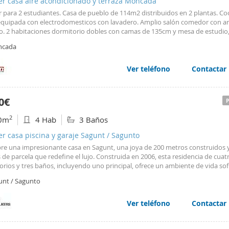
er casa aire acondicionado y terraza Moncada
r para 2 estudiantes. Casa de pueblo de 114m2 distribuidos en 2 plantas. Co
 equipada con electrodomesticos con lavadero. Amplio salón comedor con a
ro. 2 habitaciones dormitorio dobles con camas de 135cm y mesa de estudio
cion en planta baja tipo estudio con armario empotrado. 2 baños completos. 
cada
or split en habitaciones superiores. Incluye servicio de limpieza mensual. No
n animales domesticos.
Ver teléfono
Contactar
0€
2
0m
4 Hab
3 Baños
er casa piscina y garaje Sagunt / Sagunto
re una impresionante casa en Sagunt, una joya de 200 metros construidos 
de parcela que redefine el lujo. Construida en 2006, esta residencia de cuat
rios y tres baños, incluyendo uno principal, ofrece un ambiente de vida sof
o. Cada rincón de esta propiedad está diseñado para impresionar. Con un 
unt / Sagunto
abierta, el hogar está bañado en luz natural, realzado por suelos que aporta
ncia. La cocina equipada y los armarios empotrados reflejan un nivel de
alidad y estilo sin igual. Destacando una piscina privada, una terraza de 32
Ver teléfono
Contactar
os y un amplio jardín, esta propiedad es perfecta para el entretenimiento al
Con un garaje para tres coches y una puerta de seguridad, cada detalle ha si