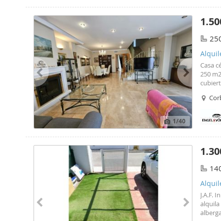
por aut
con pr
1.50
25
Alquil
Casa cé
250 m2
cubiert
grande 
Cor
habitac
terraz
comple
1
/40
casa se
Hospita
British
1.30
Valenc
visitad
14
alcance
Alqui
J.A.F.
alquila
alberga