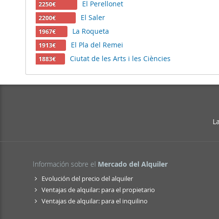
El Perellonet
2250€
El Saler
2200€
La Roqueta
1967€
El Pla del Remei
1913€
Ciutat de les Arts i les Ciències
1883€
L
Información sobre el
Mercado del Alquiler
Evolución del precio del alquiler
Ventajas de alquilar: para el propietario
Ventajas de alquilar: para el inquilino