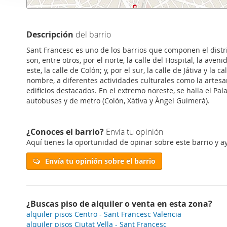
i
Las cookies de este sitio 
ó
de redes sociales y analiz
n
sitio web con nuestros par
Descripción
del barrio
d
combinarla con otra inform
Sant Francesc es uno de los barrios que componen el distrito
e
que haya hecho de sus ser
son, entre otros, por el norte, la calle del Hospital, la aveni
c
este, la calle de Colón; y, por el sur, la calle de Játiva y 
o
nombre, a diferentes actividades culturales como la artesaní
n
edificios destacados. En el extremo noreste, se halla el P
s
autobuses y de metro (Colón, Xàtiva y Àngel Guimerà).
e
n
¿Conoces el barrio?
Envía tu opinión
t
Aquí tienes la oportunidad de opinar sobre este barrio y ay
i
m
Envía tu opinión sobre el barrio
i
e
n
¿Buscas piso de alquiler o venta en esta zona?
t
alquiler pisos Centro - Sant Francesc Valencia
o
alquiler pisos Ciutat Vella - Sant Francesc