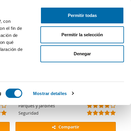
Publica gratis
Inicia sesión
Permitir todas
P, con
n el fin de
Permitir la selección
gación de
gina de consulta.
con qué
laración de
Denegar
(
(
(
(
(
 varios
*
*
*
*
*
(
(
(
(
(
(
(
(
(
(
Limpieza
)
)
)
)
)
*
*
*
*
*
*
*
*
*
*
(
(
(
(
(
(
(
(
(
(
Colegios
icas (huellas
g
Mostrar detalles
)
)
)
)
)
)
)
)
)
)
*
*
*
*
)
*
*
*
)
)
(
(
(
(
(
(
(
(
(
(
Parking en la calle
)
)
)
)
)
)
)
*
*
*
*
*
*
*
)
)
)
(
(
(
(
(
(
(
(
(
(
Parques y jardines
s
)
)
)
)
)
)
)
*
*
*
*
)
*
*
*
*
)
(
(
(
(
(
(
(
(
(
(
Seguridad
uier momento
)
)
)
)
)
)
)
)
*
*
*
*
*
*
*
*
*
*
)
)
)
)
)
)
)
)
)
)
Compartir