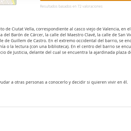
web se usan para personalizar el contenido y los anuncios, ofrec
Resultados basados en
72
valoraciones
ar el tráfico. Además, compartimos información sobre el uso que
tners de redes sociales, publicidad y análisis web, quienes pue
ación que les haya proporcionado o que hayan recopilado a parti
 de Ciutat Vella, correspondiente al casco viejo de Valencia, en el 
vicios.
da del Barón de Cárcer, la calle del Maestro Clavé, la calle de San Vic
la calle de Guillem de Castro. En el extremo occidental del barrio, se
a o la lectura (con una biblioteca). En el centro del barrio se encu
alacio de Justicia, delante del cual se encuentra la ajardinada pl
udar a otras personas a conocerlo y decidir si quieren vivir en él.