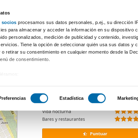
datos
 socios
procesamos sus datos personales, p.ej., su dirección I
recursos
es para almacenar y acceder la información en su dispositivo co
nido personalizados, medición de publicidad y contenido, investi
uestas en La Comunidad
, que queda accesible únicamente como pá
servicios. Tiene la opción de seleccionar quién usa sus datos y 
 o retirar su consentimiento en cualquier momento desde la Dec
c
Menú de consentimiento.
Puntuación
del barrio
siéramos:
Puntuación general
 sobre su ubicación geográfica que puede tener una precisión de
Transporte público
Supermercados
tivo analizándolo activamente para buscar características específ
Preferencias
Estadística
Marketin
Pequeños comercios
Vida nocturna
sobre cómo se procesan sus datos personales y establezca su
Bares y restaurantes
 de datos
. Puede cambiar o retirar su consentimiento en cualq
es.
Puntuar