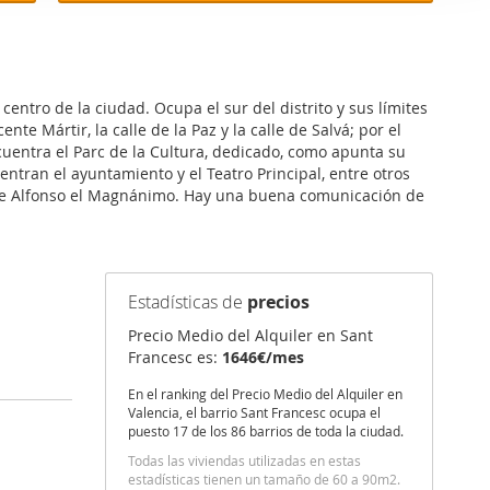
er funciones
 haga del
den
r del uso
centro de la ciudad. Ocupa el sur del distrito y sus límites
ente Mártir, la calle de la Paz y la calle de Salvá; por el
 encuentra el Parc de la Cultura, dedicado, como apunta su
entran el ayuntamiento y el Teatro Principal, entre otros
aza de Alfonso el Magnánimo. Hay una buena comunicación de
Estadísticas de
precios
Precio Medio del Alquiler en Sant
Francesc es:
1646€/mes
En el ranking del Precio Medio del Alquiler en
Valencia, el barrio Sant Francesc ocupa el
puesto 17 de los 86 barrios de toda la ciudad.
Todas las viviendas utilizadas en estas
estadísticas tienen un tamaño de 60 a 90m2.