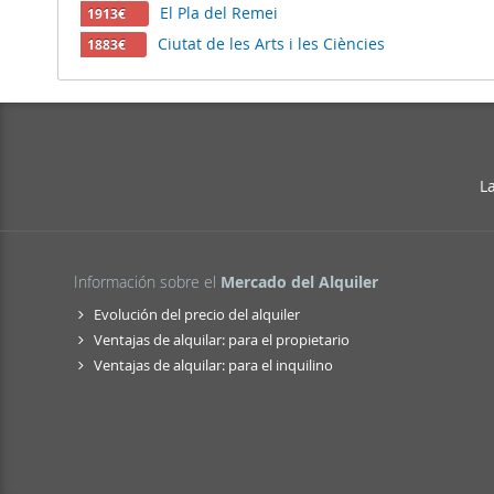
El Pla del Remei
1913€
Ciutat de les Arts i les Ciències
1883€
L
Información sobre el
Mercado del Alquiler
Evolución del precio del alquiler
Ventajas de alquilar: para el propietario
Ventajas de alquilar: para el inquilino