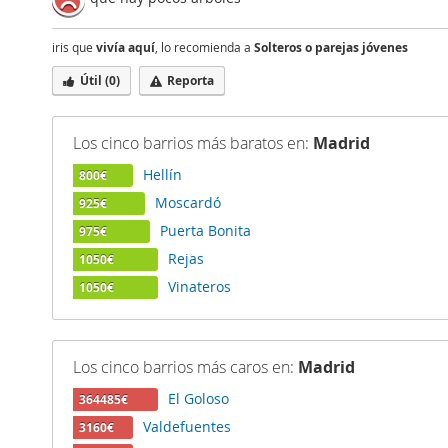
iris que
vivía aquí
, lo recomienda a
Solteros o parejas jóvenes
Útil (
0
)
Reporta
Los cinco barrios más baratos en:
Madrid
Hellín
800€
Moscardó
925€
Puerta Bonita
975€
Rejas
1050€
Vinateros
1050€
Los cinco barrios más caros en:
Madrid
El Goloso
364485€
Valdefuentes
3160€