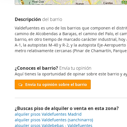
i
Las cookies de este sitio 
ó
de redes sociales y analiz
n
sitio web con nuestros par
Descripción
del barrio
d
combinarla con otra inform
Valdefuentes es uno de los barrios que componen el distrito
e
que haya hecho de sus ser
camino de Alcobendas a Barajas, el camino del Palo, el cami
c
barrio, en otro tiempo de marcado carácter industrial, hoy 
o
A-1, la autopistas M-40 y R-2, y la autopista Eje-Aeropuert
n
metro relativamente cercanas (Pinar de Chamartín, Parque
s
e
¿Conoces el barrio?
Envía tu opinión
n
Aquí tienes la oportunidad de opinar sobre este barrio y ay
t
i
Envía tu opinión sobre el barrio
m
i
e
¿Buscas piso de alquiler o venta en esta zona?
n
alquiler pisos Valdefuentes Madrid
t
alquiler pisos Valdefuentes (sanchinarro)
o
alquiler pisos Valdebebas - Valdefuentes