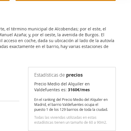
er funciones
 haga del
den
r del uso
te, el término municipal de Alcobendas; por el este, el
anuel Azaña; y, por el oeste, la avenida de Burgos. El
il acceso en coche, dada su ubicación al lado de la autovía
uadas exactamente en el barrio, hay varias estaciones de
Estadísticas de
precios
Precio Medio del Alquiler en
Valdefuentes es:
3160€/mes
En el ranking del Precio Medio del Alquiler en
Madrid, el barrio Valdefuentes ocupa el
puesto 1 de los 129 barrios de toda la ciudad.
Todas las viviendas utilizadas en estas
estadísticas tienen un tamaño de 60 a 90m2.