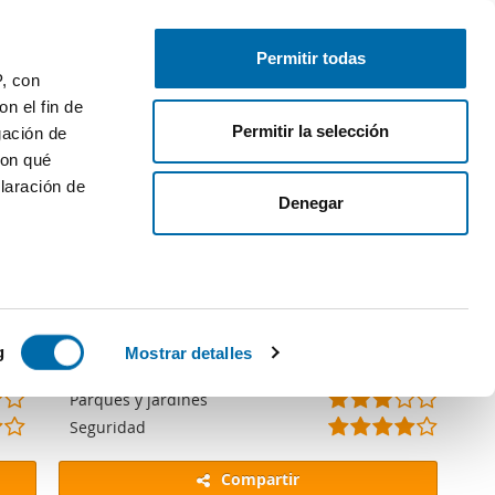
Publica gratis
Inicia sesión
Permitir todas
P, con
n el fin de
Permitir la selección
gación de
gina de consulta.
con qué
laración de
Denegar
(
(
(
(
(
 varios
*
*
*
*
)
(
(
(
(
(
(
(
(
(
(
Limpieza
)
)
)
)
*
*
*
)
)
*
*
*
)
)
(
(
(
(
(
(
(
(
(
(
Colegios
icas (huellas
g
Mostrar detalles
)
)
)
)
)
)
*
*
*
)
)
*
*
*
*
)
(
(
(
(
(
(
(
(
(
(
Parking en la calle
)
)
)
)
)
)
)
*
*
*
)
)
*
*
*
*
)
(
(
(
(
(
(
(
(
(
(
Parques y jardines
s
)
)
)
)
)
)
)
*
*
*
)
)
*
*
*
)
)
(
(
(
(
(
(
(
(
(
(
Seguridad
uier momento
)
)
)
)
)
)
*
*
*
)
)
*
*
*
*
)
)
)
)
)
)
)
)
Compartir