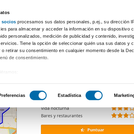
datos
 socios
procesamos sus datos personales, p.ej., su dirección I
recursos
es para almacenar y acceder la información en su dispositivo co
nido personalizados, medición de publicidad y contenido, investi
uestas en La Comunidad
, que queda accesible únicamente como pá
servicios. Tiene la opción de seleccionar quién usa sus datos y 
 o retirar su consentimiento en cualquier momento desde la Dec
Menú de consentimiento.
Puntuación
del barrio
siéramos:
Puntuación general
 sobre su ubicación geográfica que puede tener una precisión de
Transporte público
Supermercados
tivo analizándolo activamente para buscar características específ
Preferencias
Estadística
Marketin
Pequeños comercios
Vida nocturna
sobre cómo se procesan sus datos personales y establezca su
Bares y restaurantes
 de datos
. Puede cambiar o retirar su consentimiento en cualq
es.
Puntuar