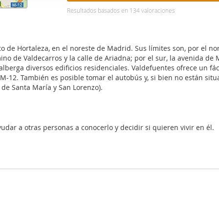
web se usan para personalizar el contenido y los anuncios, ofrec
Resultados basados en
134
valoraciones
ar el tráfico. Además, compartimos información sobre el uso que
tners de redes sociales, publicidad y análisis web, quienes pue
ación que les haya proporcionado o que hayan recopilado a parti
 de Hortaleza, en el noreste de Madrid. Sus límites son, por el nor
vicios.
no de Valdecarros y la calle de Ariadna; por el sur, la avenida de M
alberga diversos edificios residenciales. Valdefuentes ofrece un fác
o M-12. También es posible tomar el autobús y, si bien no están sit
 de Santa María y San Lorenzo).
udar a otras personas a conocerlo y decidir si quieren vivir en él.