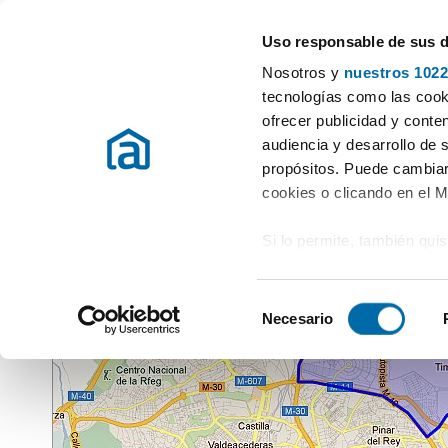
Uso responsable de sus 
Especialistas en pisos en alquiler
Nosotros y
nuestros 1022
Preguntas y respuestas
Opiniones de barrios
Guías y 
tecnologías como las cooki
ofrecer publicidad y conte
Actualmente
no se publican nuevas preguntas y resp
audiencia y desarrollo de 
propósitos. Puede cambiar
La Comunidad
Opiniones de Barrios
Valdefuentes
cookies o clicando en el 
Valdefuentes
, Madrid
Si lo permite, también qui
Recopilar información
metros
S
Identificar su disposi
Necesario
e
digitales)
l
Obtenga más información 
e
preferencias en la
sección
c
en la Declaración de cooki
c