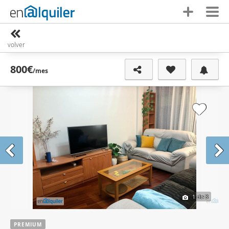
volver
800€
/mes
1
de 8
PREMIUM