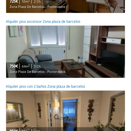
725€
2
55m
2 Ch.
Zona Plaza De Barcelos - Pontevedra
Alquiler piso ascensor Zona plaza de barcelos
750€
2
64m
3 Ch.
Zona Plaza De Barcelos - Pontevedra
Alquiler piso con 2 baños Zona plaza de barcelos
2