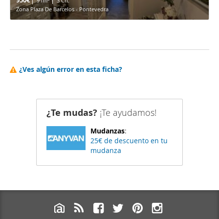
950€
91m
3 Ch.
Zona Plaza De Barcelos - Pontevedra
¿Ves algún error en esta ficha?
¿Te mudas?
¡Te ayudamos!
Mudanzas
:
25€ de descuento en tu
mudanza