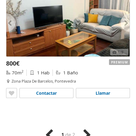
1
/8
800€
PREMIUM
2
70m
1 Hab
1 Baño
Zona Plaza De Barcelos, Pontevedra
Contactar
Llamar
1
de 2