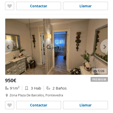
Contactar
Llamar
1
/26
950€
PREMIUM
2
91m
3 Hab
2 Baños
Zona Plaza De Barcelos, Pontevedra
Contactar
Llamar