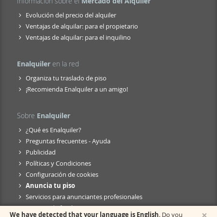
Información sobre el
Mercado del Alquiler
Evolución del precio del alquiler
Ventajas de alquilar: para el propietario
Ventajas de alquilar: para el inquilino
Enalquiler
en la red
Organiza tu traslado de piso
¡Recomienda Enalquiler a un amigo!
Sobre
Enalquiler
¿Qué es Enalquiler?
Preguntas frecuentes - Ayuda
Publicidad
Políticas y Condiciones
Configuración de cookies
Anuncia tu piso
Servicios para anunciantes profesionales
Anuncio de fusión
×
We have detected that your language is English
. Do you