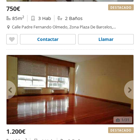
750€
DESTACADO
2
85m
3 Hab
2 Baños
Calle Padre Fernando Olmedo, Zona Plaza De Barcelos,
Pontevedra
Contactar
Llamar
1
/31
1.200€
DESTACADO
2