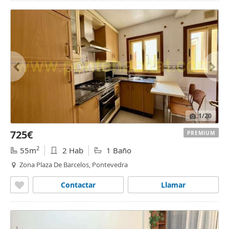
1
/20
725€
PREMIUM
2
55m
2 Hab
1 Baño
Zona Plaza De Barcelos, Pontevedra
Contactar
Llamar