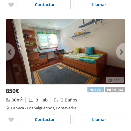
Contactar
Llamar
1
/2
850€
NUEVO
PREMIUM
2
80m
3 Hab
2 Baños
La Seca - Los Salgueriños, Pontevedra
Contactar
Llamar