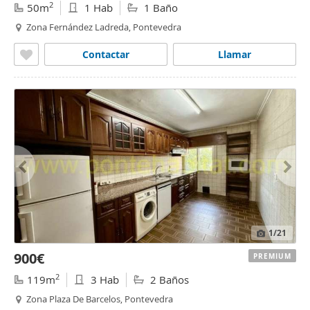
2
50m
1 Hab
1 Baño
Zona Fernández Ladreda, Pontevedra
Contactar
Llamar
1
/21
900€
PREMIUM
2
119m
3 Hab
2 Baños
Zona Plaza De Barcelos, Pontevedra