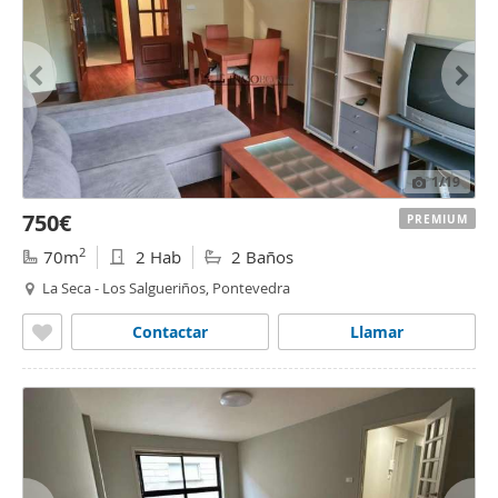
1
/19
750€
PREMIUM
2
70m
2 Hab
2 Baños
La Seca - Los Salgueriños, Pontevedra
Contactar
Llamar