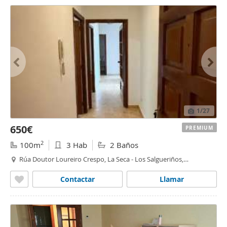
1
/27
650€
PREMIUM
2
100m
3 Hab
2 Baños
Rúa Doutor Loureiro Crespo, La Seca - Los Salgueriños,
Pontevedra
Contactar
Llamar