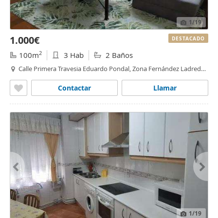
1
/19
1.000€
DESTACADO
2
100m
3 Hab
2 Baños
Calle Primera Travesia Eduardo Pondal, Zona Fernández Ladreda,
Pontevedra
Contactar
Llamar
1
/19