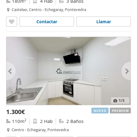
180m
4 Hab
3 Baños
Castelao, Centro - Echegaray, Pontevedra
Contactar
Llamar
1
/3
1.300€
NUEVO
PREMIUM
2
110m
2 Hab
2 Baños
Centro - Echegaray, Pontevedra