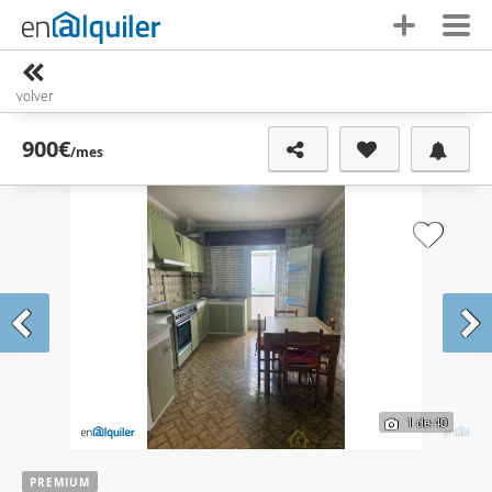
volver
900€
/mes
1
de 40
PREMIUM