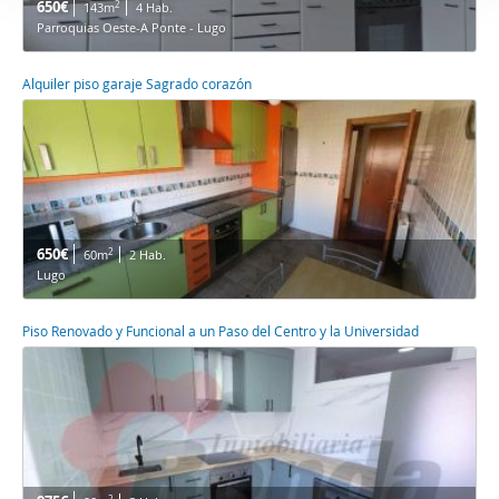
650€
2
143m
4 Hab.
Parroquias Oeste-A Ponte - Lugo
Alquiler piso garaje Sagrado corazón
650€
2
60m
2 Hab.
Lugo
Piso Renovado y Funcional a un Paso del Centro y la Universidad
2