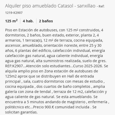
Alquiler piso amueblado Catasol - sanxillao
Ref:
1219-K2907
2
125 m
4 hab.
2 baños
Piso en Estación de autobuses, con 125 m² construidos, 4
dormitorios, 2 baños, buen estado, exterior, planta 2, 4
armarios, 1 terraza(s), 12 m² de terraza, cocina equipada,
ascensor, amueblado, orientación noreste, entre 25 y 30
años, 6 plantas del edificio, calefacción individual, energía
calefacción gas natural, agua caliente individual, energía
agua gas natural, alta suministros realizada, suelo de gres.
REF:K2907...Atención solo estudiantes...Curso 2025-2026. Se
alquila amplio piso en Zona estación de autobuses de
125m2 aprox que se distribuyen en Hall de entrada
principal , sala, cuatro dormitorios con mesas de estudio ,
cocina equipada , dos cuartos de baño completos , amplia
galería con zona de tendal , terraza de 12 m2, calefacción y
agua caliente de gas natural. Se esta amueblando. Se
encuentra a 5 minutos andando de magisterio , enfermería ,
politécnico etc...Precio 900.€ comunidad incluida . Se
solicitan garantías.