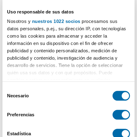
Uso responsable de sus datos
Nosotros y
nuestros 1022 socios
procesamos sus
datos personales, p.ej., su dirección IP, con tecnologías
como las cookies para almacenar y acceder la
información en su dispositivo con el fin de ofrecer
publicidad y contenido personalizados, medición de
publicidad y contenido, investigación de audiencia y
desarrollo de servicios. Tiene la opción de seleccionar
Certificado energético
quién usa sus datos y con qué propósitos. Puede
cambiar o retirar su consentimiento en cualquier
momento desde la Declaración de cookies o clicando en
ESCALA DE LA CALIFICACIÓN ENERGÉTICA
Consumo energía
Emisiones
S
2
2
kWh/m
año
kgCO
/m
año
2
el Menú de consentimiento.
Necesario
e
A
l
Si lo permite, también quisiéramos:
B
e
Preferencias
Recopilar información sobre su ubicación geográfica
c
C
que puede tener una precisión de varios metros
c
Identificar su dispositivo analizándolo activamente
D
i
Estadística