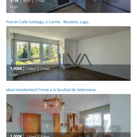
975€
90m
3 Hab.
Lugo
Piso en Calle Santiago, o Carme - Recatelo, Lugo,
1.000€
2
118m
3 Hab.
Lugo
Ideal estudiantes!! Frente a la facultad de Veterinaria.
1.000€
2
134m
3 Hab.