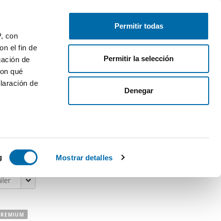
Publica gratis
Inicia sesión
Permitir todas
P, con
n el fin de
Permitir la selección
gación de
con qué
¿Te mudas?
¡Te ayudamos!
laración de
Denegar
Mudanzas
:
25€ de descuento en tu
mudanza
 varios
Calcula tu hipoteca
:
Compara hipotecas
icas (huellas
g
Mostrar detalles
iler
s
uier momento
PREMIUM