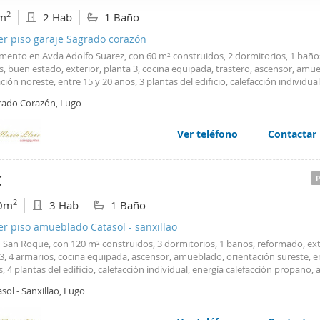
web se usan para personalizar el contenido y los anuncios, ofrec
2
m
2 Hab
1 Baño
ar el tráfico. Además, compartimos información sobre el uso que
er piso garaje Sagrado corazón
tners de redes sociales, publicidad y análisis web, quienes pue
mento en Avda Adolfo Suarez, con 60 m² construidos, 2 dormitorios, 1 baños
ación que les haya proporcionado o que hayan recopilado a parti
s, buen estado, exterior, planta 3, cocina equipada, trastero, ascensor, amu
vicios.
ción noreste, entre 15 y 20 años, 3 plantas del edificio, calefacción individual
ción gas natural, agua caliente individual, energía agua gas natural, gastos d
rado Corazón, Lugo
dad/mes de 50 €, suelo de tarima. REF: M2713 Se alquila apartamento de 6
n Avda Adolfo Suárez que se distribuye en salón , dos dormitorios , cuarto
o, calefacción de gas natural con contador individual, plaza de garaje y tras
Ver teléfono
Contactar
650.€ comunidad incluida. Se solicita seguro de impago . Infórmese . Visite 
€
2
0m
3 Hab
1 Baño
er piso amueblado Catasol - sanxillao
 San Roque, con 120 m² construidos, 3 dormitorios, 1 baños, reformado, ext
3, 4 armarios, cocina equipada, ascensor, amueblado, orientación sureste, e
, 4 plantas del edificio, calefacción individual, energía calefacción propano,
e individual, energía agua propano, alta suministros realizada, suelo de tari
sol - Sanxillao, Lugo
08...Atención solo estudiantes...Curso 2025-2026. Se alquila amplio piso en
en Calle Rio Chamoso de 120m2 aprox que se distribuyen en Hall de entrad