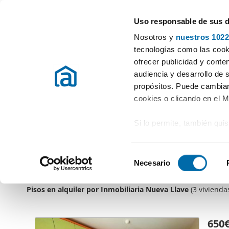
Uso responsable de sus 
Especialistas en pisos en alquiler
Nosotros y
nuestros 1022
Elegir provincia
tecnologías como las cooki
ofrecer publicidad y conte
audiencia y desarrollo de 
Inmobiliaria Nueva Llave
propósitos. Puede cambiar
Rúa Cidade de Vigo
cookies o clicando en el 
27002 - Lugo (Lugo)
982682016
Si lo permite, también qui
http://www.nuevallave.com
Recopilar información
metros
S
Identificar su disposi
Necesario
e
digitales)
l
Obtenga más información 
Pisos en alquiler por Inmobiliaria Nueva Llave
(3 vivienda
e
preferencias en la
sección
c
en la Declaración de cooki
c
650