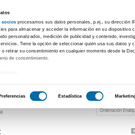
datos
 socios
procesamos sus datos personales, p.ej., su dirección I
Precio
Superficie
Habitaciones
Más filtros
es para almacenar y acceder la información en su dispositivo co
nido personalizados, medición de publicidad y contenido, investi
servicios. Tiene la opción de seleccionar quién usa sus datos y 
 o retirar su consentimiento en cualquier momento desde la Dec
Menú de consentimiento.
siéramos:
 sobre su ubicación geográfica que puede tener una precisión de
tivo analizándolo activamente para buscar características específ
Preferencias
Estadística
Marketin
Ordenación Enalqu
sobre cómo se procesan sus datos personales y establezca su
s)
 de datos
. Puede cambiar o retirar su consentimiento en cualq
es.
€