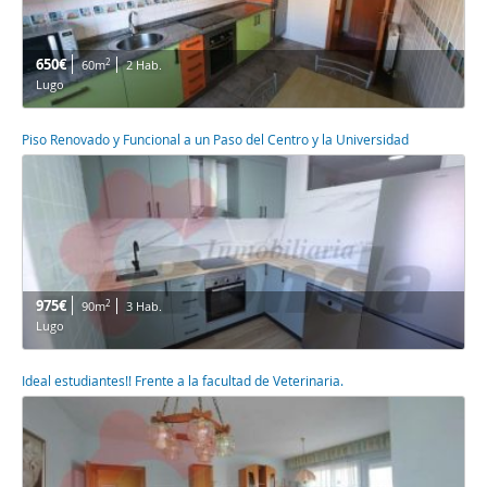
650€
2
60m
2 Hab.
Lugo
Piso Renovado y Funcional a un Paso del Centro y la Universidad
975€
2
90m
3 Hab.
Lugo
Ideal estudiantes!! Frente a la facultad de Veterinaria.