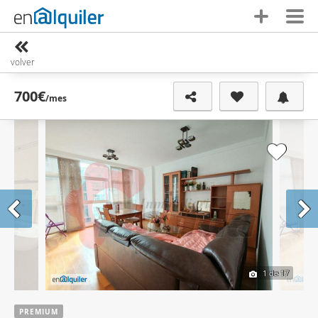
volver
700€
/mes
1
de 17
PREMIUM