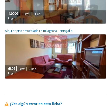
1.000€
2
134m
3 Hab.
Lugo
Alquiler piso amueblado La milagrosa - piringalla
630€
2
60m
2 Hab.
Lugo
¿Ves algún error en esta ficha?