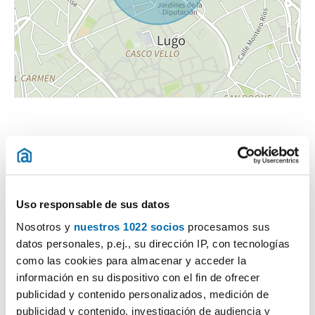
Certificado energético
Uso responsable de sus datos
Nosotros y
nuestros 1022 socios
procesamos sus
ESCALA DE LA CALIFICACIÓN ENERGÉTICA
Consumo energía
Emisiones
datos personales, p.ej., su dirección IP, con tecnologías
2
2
kWh/m
año
kgCO
/m
año
2
como las cookies para almacenar y acceder la
A
información en su dispositivo con el fin de ofrecer
B
publicidad y contenido personalizados, medición de
publicidad y contenido, investigación de audiencia y