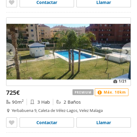
Contactar
Llamar
1
/21
725€
Máx. 10km
PREMIUM
2
90m
3 Hab
2 Baños
Yerbabuena 9, Caleta de Vélez-Lagos, Velez Malaga
Contactar
Llamar