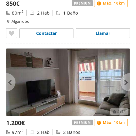
850€
Máx. 10km
PREMIUM
2
80m
2 Hab
1 Baño
Algarrobo
Contactar
Llamar
1
/24
1.200€
Máx. 10km
PREMIUM
2
97m
2 Hab
2 Baños