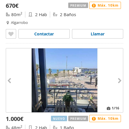
670€
Máx. 10km
PREMIUM
2
80m
2 Hab
2 Baños
Algarrobo
Contactar
Llamar
1
/16
1.000€
Máx. 10km
NUEVO
PREMIUM
2
48m
2 Hab
1 Baño