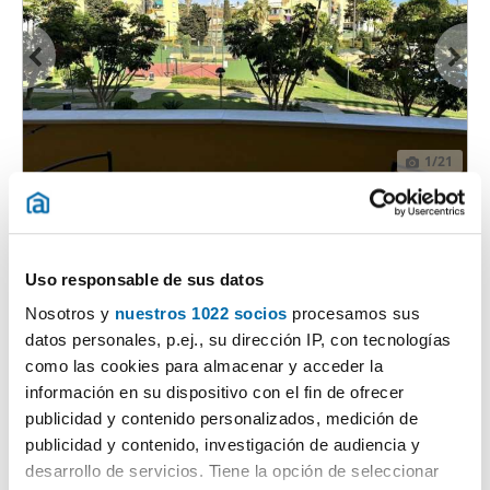
1
/21
750€
Máx. 10km
PREMIUM
2
81m
2 Hab
4 Baños
Andalucía 49, Algarrobo
Uso responsable de sus datos
Contactar
Llamar
Nosotros y
nuestros 1022 socios
procesamos sus
datos personales, p.ej., su dirección IP, con tecnologías
como las cookies para almacenar y acceder la
información en su dispositivo con el fin de ofrecer
publicidad y contenido personalizados, medición de
publicidad y contenido, investigación de audiencia y
desarrollo de servicios. Tiene la opción de seleccionar