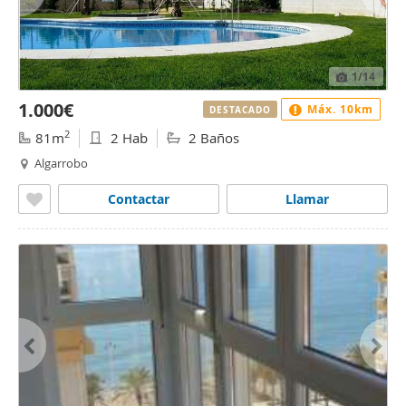
1
/14
1.000€
Máx. 10km
DESTACADO
2
81m
2 Hab
2 Baños
Algarrobo
Contactar
Llamar