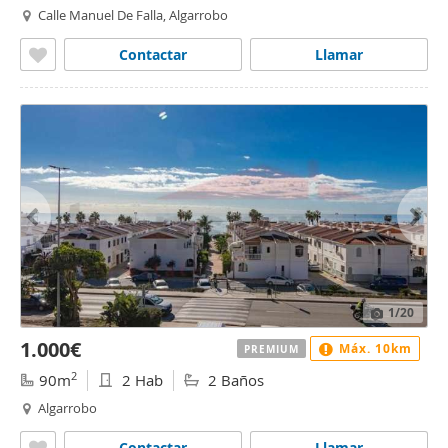
Calle Manuel De Falla, Algarrobo
Contactar
Llamar
1
/20
1.000€
Máx. 10km
PREMIUM
2
90m
2 Hab
2 Baños
Algarrobo
Contactar
Llamar