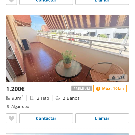
1
/33
1.200€
Máx. 10km
PREMIUM
2
93m
2 Hab
2 Baños
Algarrobo
Contactar
Llamar