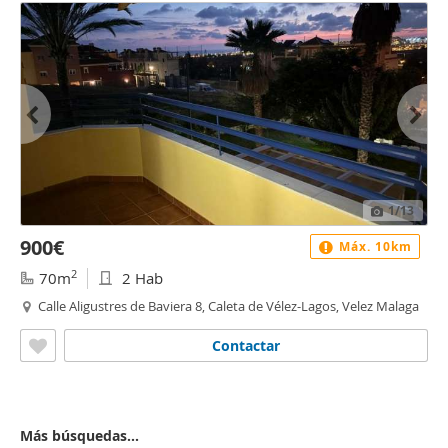
1
/13
900€
Máx. 10km
2
70m
2 Hab
Calle Aligustres de Baviera 8, Caleta de Vélez-Lagos, Velez Malaga
Contactar
Más búsquedas...