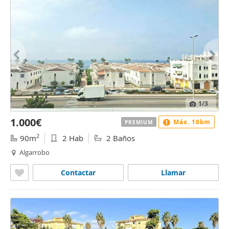
1
/3
1.000€
Máx. 10km
PREMIUM
2
90m
2 Hab
2 Baños
Algarrobo
Contactar
Llamar