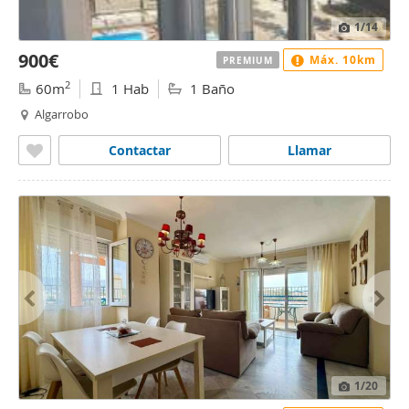
1
/14
900€
Máx. 10km
PREMIUM
2
60m
1 Hab
1 Baño
Algarrobo
Contactar
Llamar
1
/20