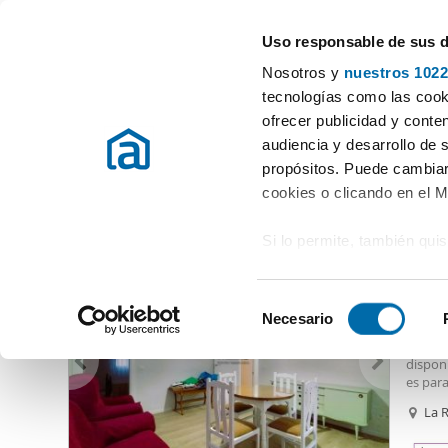
Uso responsable de sus 
Especialistas en pisos en alquiler
Nosotros y
nuestros 1022
Toledo
tecnologías como las cooki
ofrecer publicidad y conte
Inicio
Alquiler pisos Toledo provincia
Alquiler Pisos Toledo capit
audiencia y desarrollo de 
propósitos. Puede cambiar
Alquiler Pisos Toledo capital
(18 viviendas)
cookies o clicando en el 
Si lo permite, también qui
350
Recopilar información
70
metros
S
Identificar su disposi
Necesario
Alquil
e
digitales)
Se alq
l
disponi
Obtenga más información 
e
es para
preferencias en la
sección
totalme
c
La 
en la Declaración de cooki
c