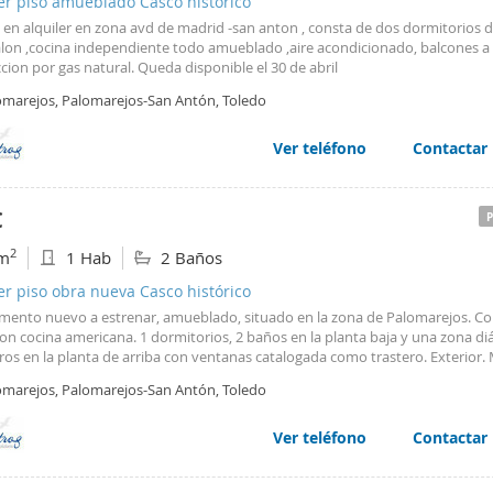
er piso amueblado Casco histórico
 en alquiler en zona avd de madrid -san anton , consta de dos dormitorios 
alon ,cocina independiente todo amueblado ,aire acondicionado, balcones a l
ccion por gas natural. Queda disponible el 30 de abril
omarejos, Palomarejos-San Antón, Toledo
Ver teléfono
Contactar
€
2
m
1 Hab
2 Baños
er piso obra nueva Casco histórico
mento nuevo a estrenar, amueblado, situado en la zona de Palomarejos. Co
on cocina americana. 1 dormitorios, 2 baños en la planta baja y una zona di
ros en la planta de arriba con ventanas catalogada como trastero. Exterior.
so. Calefacción por gas. Calidades estupendas.
omarejos, Palomarejos-San Antón, Toledo
Ver teléfono
Contactar