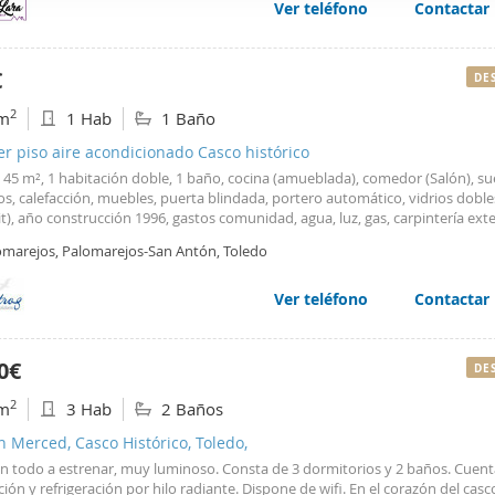
Ver teléfono
Contactar
web se usan para personalizar el contenido y los anuncios, ofrec
ar el tráfico. Además, compartimos información sobre el uso que
tners de redes sociales, publicidad y análisis web, quienes pue
€
DE
ación que les haya proporcionado o que hayan recopilado a parti
2
m
1 Hab
1 Baño
vicios.
er piso aire acondicionado Casco histórico
 45 m², 1 habitación doble, 1 baño, cocina (amueblada), comedor (Salón), su
s, calefacción, muebles, puerta blindada, portero automático, vidrios doble
it), año construcción 1996, gastos comunidad, agua, luz, gas, carpintería exte
o, carpintería interior Pino, aire acondicionado, exterior, soleado. No se ad
omarejos, Palomarejos-San Antón, Toledo
as.
Ver teléfono
Contactar
0€
DE
2
m
3 Hab
2 Baños
n Merced, Casco Histórico, Toledo,
on todo a estrenar, muy luminoso. Consta de 3 dormitorios y 2 baños. Cuen
ción y refrigeración por hilo radiante. Dispone de wifi. En el corazón del casc