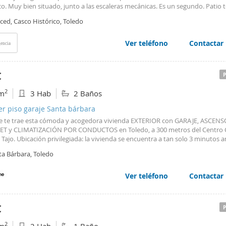
co. Muy bien situado, junto a las escaleras mecánicas. Es un segundo. Patio
 terraza comunes.
ced, Casco Histórico, Toledo
Ver teléfono
Contactar
encia
€
2
m
3 Hab
2 Baños
er piso garaje Santa bárbara
 te trae esta cómoda y acogedora vivienda EXTERIOR con GARAJE, ASCENS
T y CLIMATIZACIÓN POR CONDUCTOS en Toledo, a 300 metros del Centro 
 Tajo. Ubicación privilegiada: la vivienda se encuentra a tan solo 3 minutos
pital Universitario de Toledo. Disponibilidad de la vivienda inmediata, listo 
ta Bárbara, Toledo
vivir Contrato de larga estancia (5 años) de obligado cumplimiento 2 años. 
n mascotas. En Zazume estaremos permanentemente a tu disposición para
ea una experiencia inolvidable. ¡Alquila tu casa y dedícate a vivir! Este inmu
Ver teléfono
Contactar
 de: - 3 dormitorios luminosos con armarios empotrados y suelo de parquet
rio principal con baño en suite - 2 cuartos de baño completos, uno en suite
rio principal - salón - comedor con climatización por conductos frío/calor y
€
 - cocina independiente totalmente equipada con frigorífico, lavadora, hor
illas y microondas - climatización por conductos frío/calor en toda la viviend
2