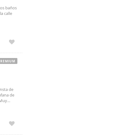
dos baños
a calle
PREMIUM
nsta de
áfana de
 Muy