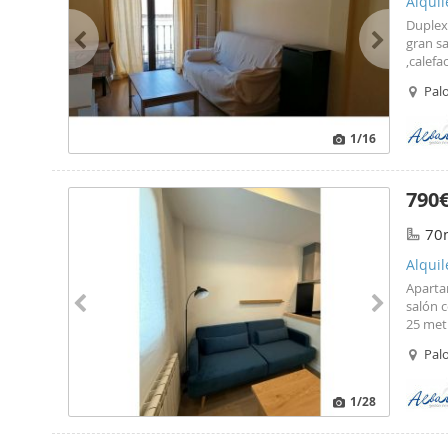
Alquil
Duplex
gran s
,calefa
Pal
1
/16
790
70
Alquil
Aparta
salón c
25 met
lumino
Pal
1
/28