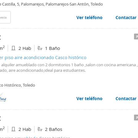
 de un inmueble que tiene en torno a 100m2 con 3 habitaciones y 1 baño, 
e Castilla, 5, Palomarejos, Palomarejos-San Antón, Toledo
RTAMENTO a parte. La cocina tiene un pequeño balcón. En el precio se incl
LOS SUMINISTROS + wifi y limpieza de zonas comunes 1 vez a la semana. El
reformado y cuenta con todo el mobiliario nuevo a estrenar. Podéis contacta
Ver teléfono
Contactar
encia
no DM o al Instagram @rooming_madrid. a par.
€
2
m
2 Hab
1 Baño
er piso aire acondicionado Casco histórico
n alquiler amueblado con 2 dormitorios 1 baño ,salon con cocina americana 
ado, aire acondicionado,ideal para estudiantes.
o Histórico, Toledo
Ver teléfono
Contactar
€
2
m
2 Hab
2 Baños