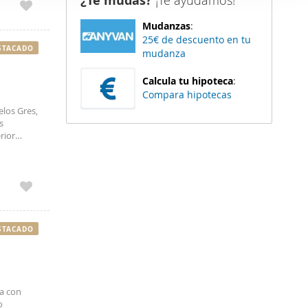
¿Te mudas?
¡Te ayudamos!
er funciones
Mudanzas
:
 haga del
25€ de descuento en tu
den
STACADO
mudanza
r del uso
Calcula tu hipoteca
:
Compara hipotecas
elos Gres,
s
rior
miten
STACADO
ta con
o