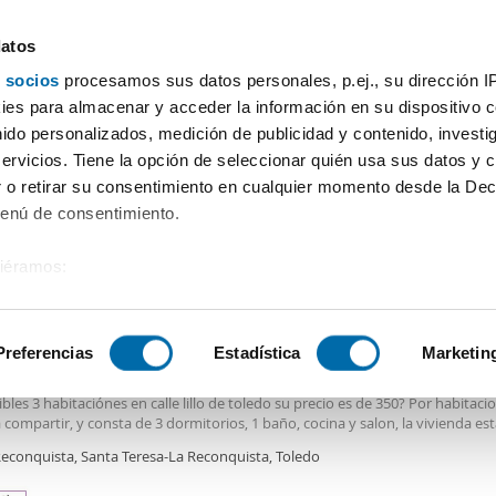
datos
 socios
procesamos sus datos personales, p.ej., su dirección I
Precio
Superficie
Habitaciones
Más filtros - 1
es para almacenar y acceder la información en su dispositivo co
nido personalizados, medición de publicidad y contenido, investi
al
servicios. Tiene la opción de seleccionar quién usa sus datos y 
 o retirar su consentimiento en cualquier momento desde la Dec
Ordenación Enalqu
Menú de consentimiento.
siéramos:
€
DE
 sobre su ubicación geográfica que puede tener una precisión de
2
m
3 Hab
1 Baño
tivo analizándolo activamente para buscar características específ
Preferencias
Estadística
Marketin
er piso amueblado Casco histórico
uilan habitaciones en pleno centro de toledo, muy buena ubicacion. Tenemo
bles 3 habitaciónes en calle lillo de toledo su precio es de 350? Por habitacio
sobre cómo se procesan sus datos personales y establezca su
 compartir, y consta de 3 dormitorios, 1 baño, cocina y salon, la vivienda es
 de datos
. Puede cambiar o retirar su consentimiento en cualq
nte reformada y lista para entrar, gastos aparte. Ideal para estudiantes
Reconquista, Santa Teresa-La Reconquista, Toledo
es.