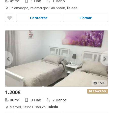
45m
1 Hab
1 Baño
Palomarejos, Palomarejos-San Antón,
Toledo
Contactar
Llamar
1
/26
1.200€
DESTACADO
2
80m
3 Hab
2 Baños
Merced, Casco Histórico,
Toledo