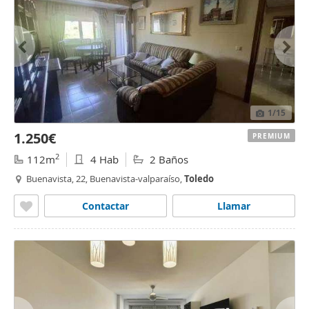
1
/15
1.250€
PREMIUM
2
112m
4 Hab
2 Baños
Buenavista, 22, Buenavista-valparaíso,
Toledo
Contactar
Llamar