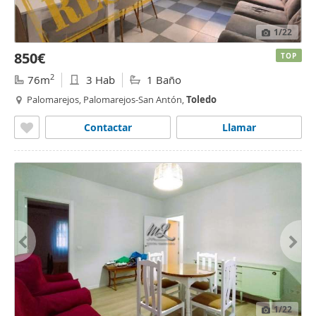
1
/22
850€
TOP
2
76m
3 Hab
1 Baño
Palomarejos, Palomarejos-San Antón,
Toledo
Contactar
Llamar
1
/22