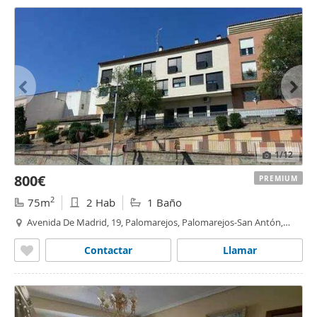
1
/12
800€
PREMIUM
2
75m
2 Hab
1 Baño
Avenida De Madrid, 19, Palomarejos, Palomarejos-San Antón,
Toledo
Contactar
Llamar