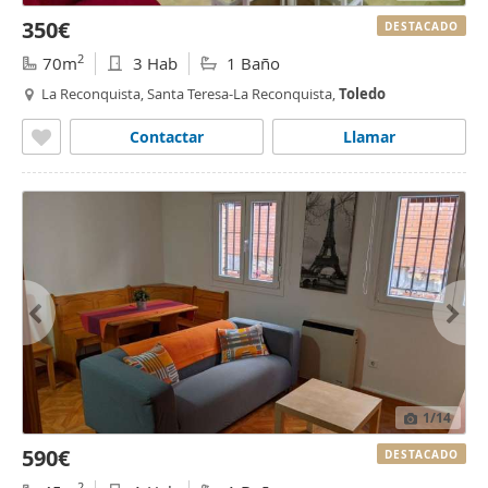
350€
DESTACADO
2
70m
3 Hab
1 Baño
La Reconquista, Santa Teresa-La Reconquista,
Toledo
Contactar
Llamar
1
/14
590€
DESTACADO
2