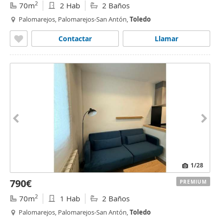
2
70m
2 Hab
2 Baños
Palomarejos, Palomarejos-San Antón,
Toledo
Contactar
Llamar
1
/28
790€
PREMIUM
2
70m
1 Hab
2 Baños
Palomarejos, Palomarejos-San Antón,
Toledo