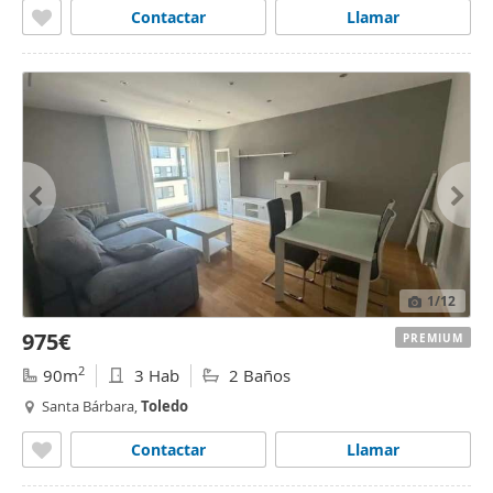
Contactar
Llamar
1
/12
975€
PREMIUM
2
90m
3 Hab
2 Baños
Santa Bárbara,
Toledo
Contactar
Llamar