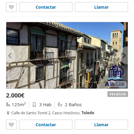
Contactar
Llamar
1
/26
2.000€
PREMIUM
2
125m
3 Hab
2 Baños
Calle de Santo Tomé 2, Casco Histórico,
Toledo
Contactar
Llamar