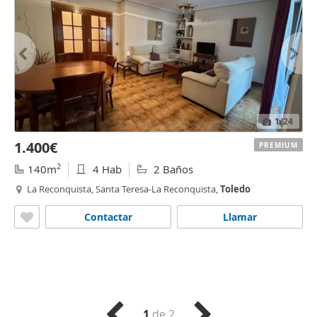
1
/24
1.400€
PREMIUM
2
140m
4 Hab
2 Baños
La Reconquista, Santa Teresa-La Reconquista,
Toledo
Contactar
Llamar
1
de 2