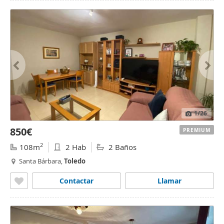
1
/26
850€
PREMIUM
2
108m
2 Hab
2 Baños
Santa Bárbara,
Toledo
Contactar
Llamar