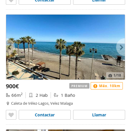
1
/18
900€
Máx. 10km
PREMIUM
2
66m
2 Hab
1 Baño
Caleta de Vélez-Lagos, Velez Malaga
Contactar
Llamar