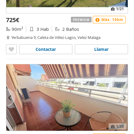
1
/21
725€
Máx. 10km
PREMIUM
2
90m
3 Hab
2 Baños
Yerbabuena 9, Caleta de Vélez-Lagos, Velez Malaga
Contactar
Llamar
1
/33