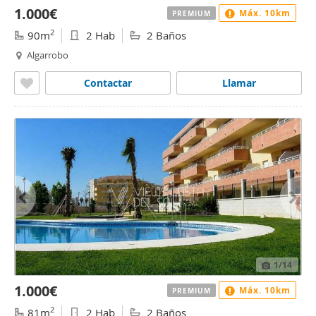
1.000€
Máx. 10km
PREMIUM
2
90m
2 Hab
2 Baños
Algarrobo
Contactar
Llamar
1
/14
1.000€
Máx. 10km
PREMIUM
2
81m
2 Hab
2 Baños