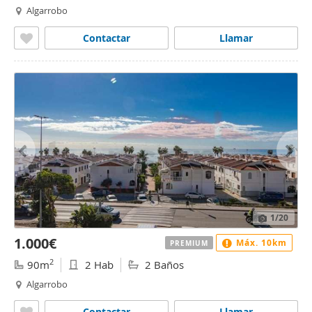
Algarrobo
Contactar
Llamar
1
/20
1.000€
Máx. 10km
PREMIUM
2
90m
2 Hab
2 Baños
Algarrobo
Contactar
Llamar