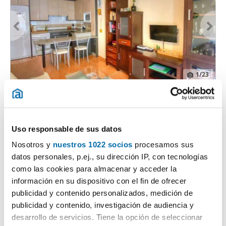
1
/23
850€
Máx. 10km
PREMIUM
2
48m
1 Hab
1 Baño
El Morche, Torrox
Uso responsable de sus datos
Contactar
Llamar
Nosotros y
nuestros 1022 socios
procesamos sus
datos personales, p.ej., su dirección IP, con tecnologías
como las cookies para almacenar y acceder la
información en su dispositivo con el fin de ofrecer
publicidad y contenido personalizados, medición de
publicidad y contenido, investigación de audiencia y
desarrollo de servicios. Tiene la opción de seleccionar