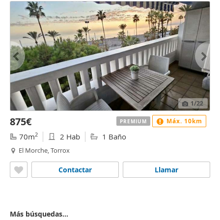
1
/22
875€
Máx. 10km
PREMIUM
2
70m
2 Hab
1 Baño
El Morche, Torrox
Contactar
Llamar
Más búsquedas...