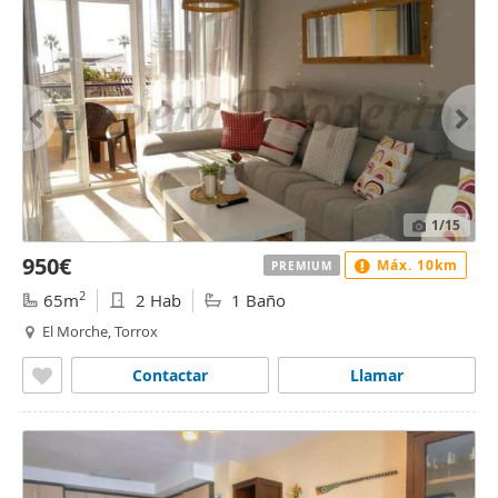
1
/15
950€
Máx. 10km
PREMIUM
2
65m
2 Hab
1 Baño
El Morche, Torrox
Contactar
Llamar