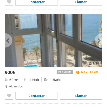
Contactar
Llamar
1
/14
900€
Máx. 10km
PREMIUM
2
60m
1 Hab
1 Baño
Algarrobo
Contactar
Llamar