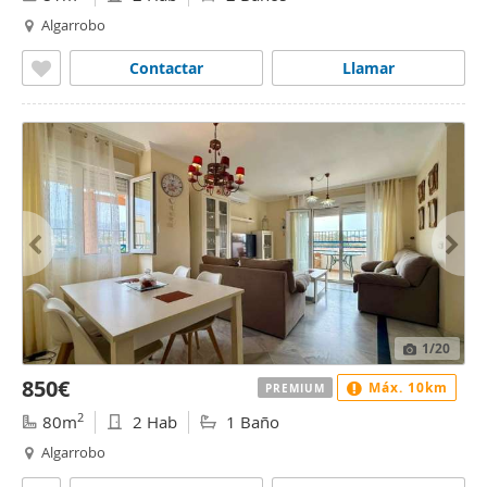
Algarrobo
Contactar
Llamar
1
/20
850€
Máx. 10km
PREMIUM
2
80m
2 Hab
1 Baño
Algarrobo