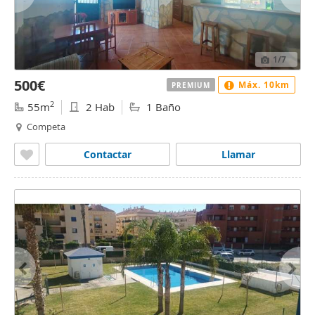
1
/7
500€
Máx. 10km
PREMIUM
2
55m
2 Hab
1 Baño
Competa
Contactar
Llamar