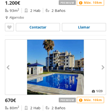
1.200€
Máx. 10km
PREMIUM
2
93m
2 Hab
2 Baños
Algarrobo
Contactar
Llamar
1
/23
670€
Máx. 10km
PREMIUM
2
80m
2 Hab
2 Baños