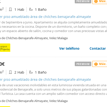
€
Máx.
PREMIUM
ona infantil. Además, esta propiedad ofrece la conveniencia de una plaza de
or y una plaza de garaje interior, asegurando un lugar seguro y cómodo para
2
m
1 Hab
1 Baño
nar tu vehículo. Benajarafe, una localidad situada a 15 minutos de Málaga ca
una excelente calidad de vida, con todos los servicios y comercios cercanos. 
ler piso amueblado área de chilches-benajarafe-almayate
ado. ¡Contáctanos hoy mismo para más información y para programar una v
er de Septiembre a Junio. Apartamento se alquila completamente amueblado
s necesarios en la cocina. Dispone de un dormitorio, un baño completo con 
 un espacio abierto de salón, cocina y comedor con unas preciosas vistas a
entiladores de techo tanto en el salón como el dormitorio. El dormitorio vi
a de Chilches-Benajarafe-Almayate, Velez Malaga
do con una cama matrimonial a estrenar y con armario empotrado. Ubicad
esidencial tranquila, el apartamento forma parte de una urbanización priva
s consolidados, áreas verdes y una piscina comunitaria. La ubicación es inm
Ver teléfono
Contactar
e supermercados, colegios, farmacias, restaurantes y todos los servicios ese
zona tranquila, pero a tan solo 20 minutos de la vibrante Málaga capital, id
 desean disfrutar del entorno costero sin renunciar a la vida urbana. Si está
0€
Máx.
PREMIUM
sado no dude en contactarnos.
2
m
2 Hab
1 Baño
ler piso amueblado área de chilches-benajarafe-almayate
a de unas vacaciones inolvidables en esta luminosa vivienda situada en una
sidencial de Benajarafe, a solo unos metros de sus playas galardonadas con
d Turística. La casa cuenta con un amplio salón-comedor con acceso directo 
a con vistas al mar, una cocina totalmente equipada, dos dormitorios y un b
a de Chilches-Benajarafe-Almayate, Velez Malaga
to. Ubicado en una zona residencial que ofrece piscina comunitaria y ampli
s, ideales para relajarse y disfrutar del excelente clima de la Costa del Sol. Su