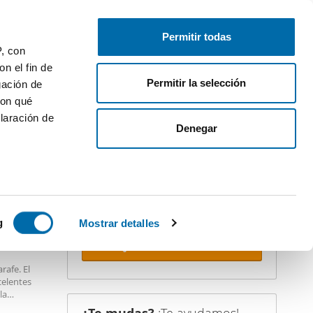
Publica gratis
Inicia sesión
Permitir todas
P, con
n el fin de
Permitir la selección
gación de
con qué
laración de
iler
Denegar
¡Crea tu alerta!
No dejes que te adelanten. Recibe en
tu correo
todas las novedades
de
esta búsqueda.
 varios
 10km
icas (huellas
g
Mostrar detalles
Recibir alertas
s
rafe. El
uier momento
celentes
la
 piscina