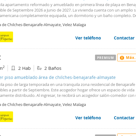
uila apartamento reformado y amueblado en primera línea de playa en Benaj
ible de Septiembre 2026 a Junio de 2027. La vivienda cuenta con un amplio s
 americana completamente equipada, un dormitorio y un baño completo. D
ra terraza existe la posibilidad de acceder directamente a la calle, lo que a
a de Chilches-Benajarafe-Almayate, Velez Malaga
dad y funcionalidad. Ubicado en una zona residencial tranquila, el apartam
parte de una urbanización privada con jardines consolidados, áreas verdes 
 comunitaria. La ubicación es inmejorable: cerca de supermercados, colegios
Ver teléfono
Contactar
as, restaurantes y todos los servicios esenciales. En una zona tranquila, per
 minutos de la vibrante Málaga capital, ideal para quienes desean disfrutar 
o costero sin renunciar a la vida urbana. Benajarafe cuenta con playas gala
€
Máx.
PREMIUM
Q de Calidad, reconocidas por su limpieza, seguridad y servicios. Contacteno
r una visita!
2
m
2 Hab
2 Baños
ler piso amueblado área de chilches-benajarafe-almayate
ila piso de larga temporada en una tranquila zona residencial de Benajarafe
bles a partir de Septiembre. Este acogedor hogar ofrece un espacio de vida
tamente distribuido. Al ingresar, te recibirá un acogedor salón-comedor con
a cocina americana totalmente equipada, desde la cual podrás acceder a u
a de Chilches-Benajarafe-Almayate, Velez Malaga
sa terraza, perfecta para disfrutar de agradables momentos al aire libre. El 
 con dos dormitorios luminosos, cada uno con armarios empotrados para 
namiento, y dos baños completos. Además, todas las estancias están equi
Ver teléfono
Contactar
ema de aire frío/calor centralizado, proporcionando el ambiente perfecto d
 año. Ubicado en una exclusiva urbanización, los residentes tendrán acceso
 gama de servicios y comodidades, incluyendo una piscina comunitaria , un