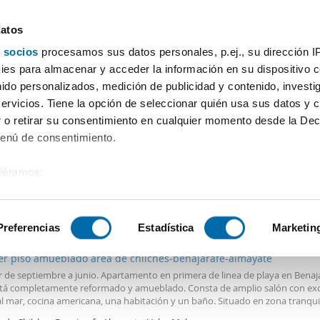
datos
 socios
procesamos sus datos personales, p.ej., su dirección I
Precio
Superficie
Habitaciones
Más filtros - 1
es para almacenar y acceder la información en su dispositivo co
nido personalizados, medición de publicidad y contenido, investi
servicios. Tiene la opción de seleccionar quién usa sus datos y 
 o retirar su consentimiento en cualquier momento desde la Dec
Ordenación Enalqu
Menú de consentimiento.
siéramos:
 sobre su ubicación geográfica que puede tener una precisión de
€
Máx.
PREMIUM
tivo analizándolo activamente para buscar características específ
Preferencias
Estadística
Marketin
2
m
1 Hab
1 Baño
ler piso amueblado área de chilches-benajarafe-almayate
sobre cómo se procesan sus datos personales y establezca su
r de septiembre a junio. Apartamento en primera de linea de playa en Benaja
 de datos
. Puede cambiar o retirar su consentimiento en cualq
stá completamente reformado y amueblado. Consta de amplio salón con ex
es.
al mar, cocina americana, una habitación y un baño. Situado en zona tranqui
cial y en urbanización que cuenta con areas verdes, jardines consolidados y