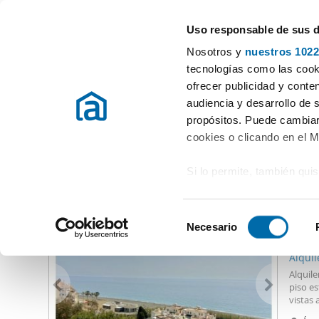
Uso responsable de sus 
Especialistas en pisos en alquiler
Nosotros y
nuestros 1022
Macharaviaya
tecnologías como las cooki
ofrecer publicidad y conte
Inicio
Alquiler pisos Málaga
Alquiler Pisos Macharaviaya
audiencia y desarrollo de 
propósitos. Puede cambiar
Alquiler Pisos Macharaviaya
(0 viviendas)
cookies o clicando en el 
Si lo permite, también qui
Otras viviendas que te pueden interesar
Recopilar información
700
metros
S
Identificar su disposi
Necesario
e
44
digitales)
l
Alqui
Obtenga más información 
e
Alquile
preferencias en la
sección
c
piso e
en la Declaración de cooki
vistas 
c
residen