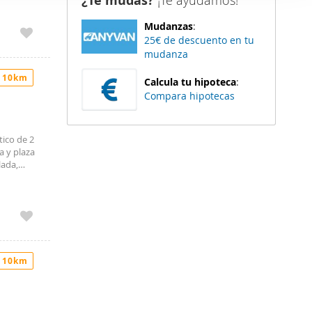
¿Te mudas?
¡Te ayudamos!
er funciones
Mudanzas
:
 haga del
25€ de descuento en tu
den
mudanza
r del uso
 10km
Calcula tu hipoteca
:
Compara hipotecas
ico de 2
a y plaza
lada,
1150
eglamento
e
os que le
 están
del
 10km
acilitada
formación
BILIARIA