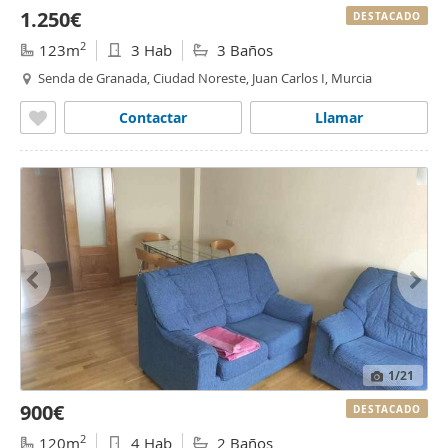
1.250€
DESTACADO
2
123m
3 Hab
3 Baños
Senda de Granada, Ciudad Noreste, Juan Carlos I, Murcia
Contactar
Llamar
1
/21
900€
DESTACADO
2
120m
4 Hab
2 Baños