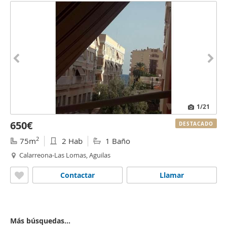
1
/21
650€
DESTACADO
2
75m
2 Hab
1 Baño
Calarreona-Las Lomas, Aguilas
Contactar
Llamar
Más búsquedas...