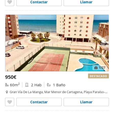
Contactar
Llamar
1
/27
950€
DESTACADO
2
60m
2 Hab
1 Baño
Gran Vía De La Manga, Mar Menor de Cartagena, Playa Paraíso-
Playa Honda, Cartagena
Contactar
Llamar