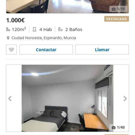
1
/19
1.000€
DESTACADO
2
120m
4 Hab
2 Baños
Ciudad Noroeste, Espinardo, Murcia
Contactar
Llamar
1
/40