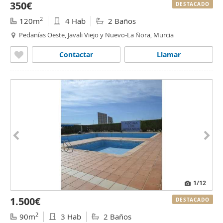
350€
DESTACADO
2
120m
4 Hab
2 Baños
Pedanías Oeste, Javali Viejo y Nuevo-La Ñora, Murcia
Contactar
Llamar
1
/12
1.500€
DESTACADO
2
90m
3 Hab
2 Baños