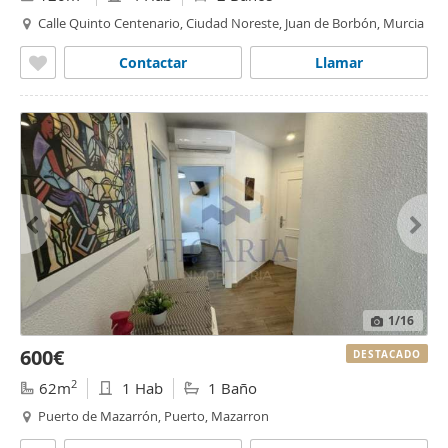
Calle Quinto Centenario, Ciudad Noreste, Juan de Borbón, Murcia
Contactar
Llamar
1
/16
600€
DESTACADO
2
62m
1 Hab
1 Baño
Puerto de Mazarrón, Puerto, Mazarron