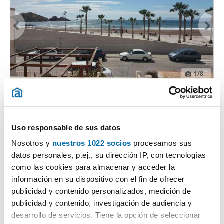
1
/8
800€
DESTACADO
2
85m
3 Hab
1 Baño
El Hornillo, Aguilas
Uso responsable de sus datos
Contactar
Llamar
Nosotros y
nuestros 1022 socios
procesamos sus
datos personales, p.ej., su dirección IP, con tecnologías
como las cookies para almacenar y acceder la
información en su dispositivo con el fin de ofrecer
publicidad y contenido personalizados, medición de
publicidad y contenido, investigación de audiencia y
desarrollo de servicios. Tiene la opción de seleccionar