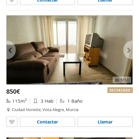
1
/12
850€
DESTACADO
2
115m
3 Hab
1 Baño
Ciudad Noreste, Vista Alegre, Murcia
Contactar
Llamar