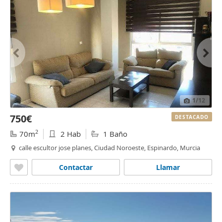
1
/12
750€
DESTACADO
2
70m
2 Hab
1 Baño
calle escultor jose planes, Ciudad Noroeste, Espinardo, Murcia
Contactar
Llamar