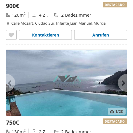
900€
DESTACADO
2
120m
4 Zi.
2 Badezimmer
Calle Mozart, Ciudad Sur, Infante Juan Manuel, Murcia
Kontaktieren
Anrufen
1
/28
750€
DESTACADO
2
130m
2 Zi.
2 Badezimmer