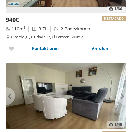
1
/36
940€
DESTACADO
2
110m
3 Zi.
2 Badezimmer
Ricardo gil, Ciudad Sur, El Carmen, Murcia
Kontaktieren
Anrufen
1
/40