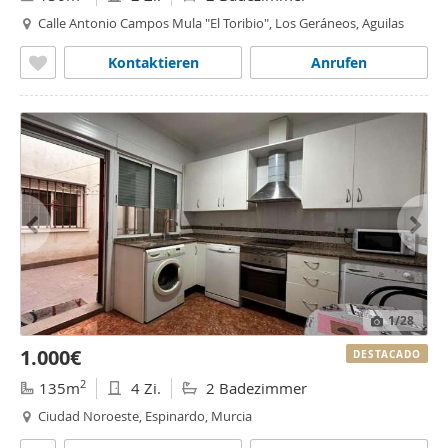
Calle Antonio Campos Mula "El Toribio", Los Geráneos, Aguilas
Kontaktieren
Anrufen
1
/28
1.000€
DESTACADO
2
135m
4 Zi.
2 Badezimmer
Ciudad Noroeste, Espinardo, Murcia