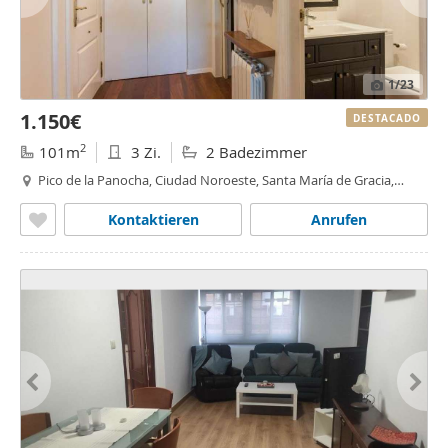
1
/23
1.150€
DESTACADO
2
101m
3 Zi.
2 Badezimmer
Pico de la Panocha, Ciudad Noroeste, Santa María de Gracia,
Murcia
Kontaktieren
Anrufen