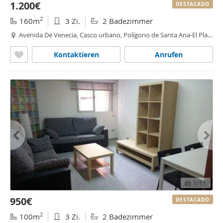
1.200€
DESTACADO
2
160m
3 Zi.
2 Badezimmer
Avenida De Venecia, Casco urbano, Polígono de Santa Ana-El Plan,
Cartagena
Kontaktieren
Anrufen
1
/11
950€
DESTACADO
2
100m
3 Zi.
2 Badezimmer