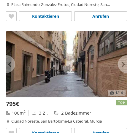
Plaza Raimundo González Frutos, Ciudad Noreste, San
Bartolomé-La Catedral, Murcia
Kontaktieren
Anrufen
1
/14
795€
TOP
2
100m
3 Zi.
2 Badezimmer
Ciudad Noreste, San Bartolomé-La Catedral, Murcia
Kontaktieren
Anrufen