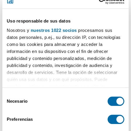
Uso responsable de sus datos
Nosotros y
nuestros 1022 socios
procesamos sus
datos personales, p.ej., su dirección IP, con tecnologías
1
/21
como las cookies para almacenar y acceder la
información en su dispositivo con el fin de ofrecer
900€
DESTACADO
publicidad y contenido personalizados, medición de
2
120m
4 Zi.
2 Badezimmer
publicidad y contenido, investigación de audiencia y
Calle Quinto Centenario, Ciudad Noreste, Juan de Borbón, Murcia
desarrollo de servicios. Tiene la opción de seleccionar
quién usa sus datos y con qué propósitos. Puede
Kontaktieren
Anrufen
cambiar o retirar su consentimiento en cualquier
momento desde la Declaración de cookies o clicando en
S
el Menú de consentimiento.
Necesario
e
l
Si lo permite, también quisiéramos:
e
Preferencias
Recopilar información sobre su ubicación geográfica
c
que puede tener una precisión de varios metros
c