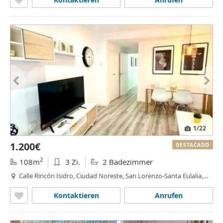
1
/22
1.200€
DESTACADO
2
108m
3 Zi.
2 Badezimmer
Calle Rincón Isidro, Ciudad Noreste, San Lorenzo-Santa Eulalia,
Murcia
Kontaktieren
Anrufen