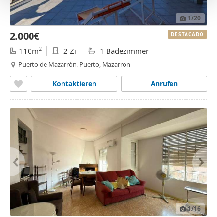
o
1
/20
2.000€
DESTACADO
2
110m
2 Zi.
1 Badezimmer
Puerto de Mazarrón, Puerto, Mazarron
Kontaktieren
Anrufen
1
/16