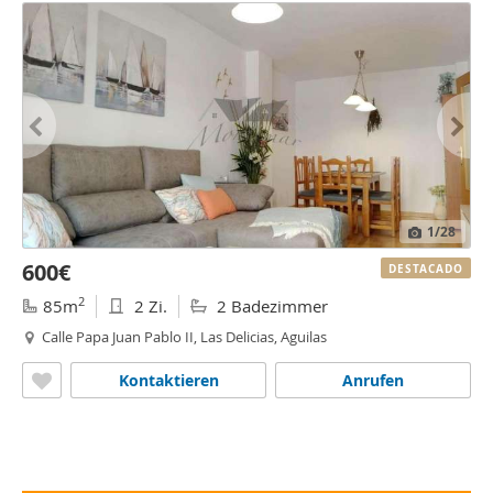
1
/28
600€
DESTACADO
2
85m
2 Zi.
2 Badezimmer
Calle Papa Juan Pablo II, Las Delicias, Aguilas
Kontaktieren
Anrufen