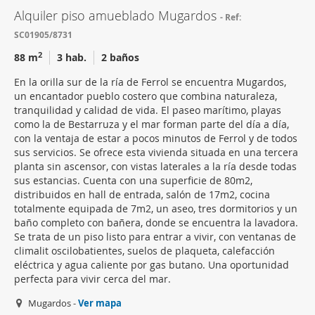
Alquiler piso amueblado Mugardos
Ref:
SC01905/8731
2
88 m
3 hab.
2 baños
En la orilla sur de la ría de Ferrol se encuentra Mugardos,
un encantador pueblo costero que combina naturaleza,
tranquilidad y calidad de vida. El paseo marítimo, playas
como la de Bestarruza y el mar forman parte del día a día,
con la ventaja de estar a pocos minutos de Ferrol y de todos
sus servicios. Se ofrece esta vivienda situada en una tercera
planta sin ascensor, con vistas laterales a la ría desde todas
sus estancias. Cuenta con una superficie de 80m2,
distribuidos en hall de entrada, salón de 17m2, cocina
totalmente equipada de 7m2, un aseo, tres dormitorios y un
baño completo con bañera, donde se encuentra la lavadora.
Se trata de un piso listo para entrar a vivir, con ventanas de
climalit oscilobatientes, suelos de plaqueta, calefacción
eléctrica y agua caliente por gas butano. Una oportunidad
perfecta para vivir cerca del mar.
Mugardos -
Ver mapa