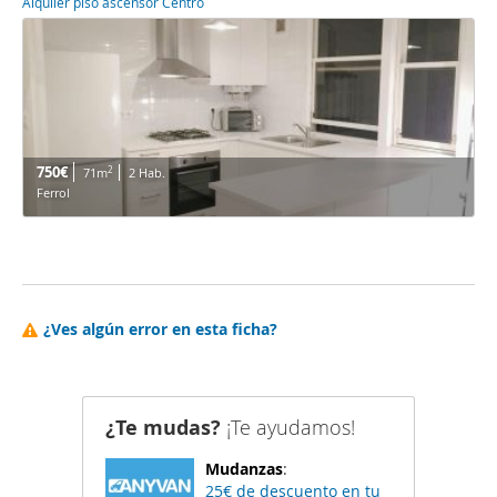
Alquiler piso ascensor Centro
750€
2
71m
2 Hab.
Ferrol
¿Ves algún error en esta ficha?
¿Te mudas?
¡Te ayudamos!
Mudanzas
:
25€ de descuento en tu