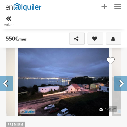
volver
550€
/mes
1
de 17
PREMIUM