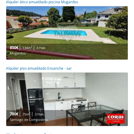
Alquiler ático amueblado piscina Mugardos
850€
2
134m
4 Hab.
Mugardos
Alquiler piso amueblado Ensanche - sar
780€
2
75m
3 Hab.
Santiago de Compostela