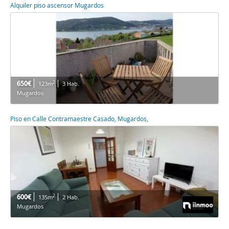
Alquiler piso ascensor Mugardos
650€
2
123m
3 Hab.
Mugardos
Piso en Calle Contramaestre Casado, Mugardos,
600€
2
135m
2 Hab.
Mugardos