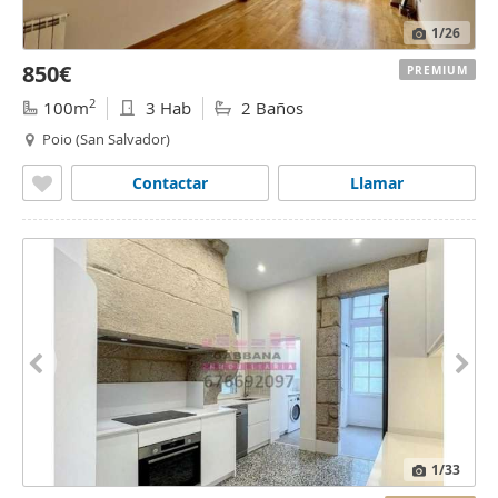
1
/26
850€
PREMIUM
2
100m
3 Hab
2 Baños
Poio (San Salvador)
Contactar
Llamar
1
/33