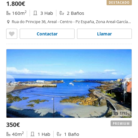
1.800€
DESTACADO
2
160m
3 Hab
2 Baños
Rua do Principe 36, Areal - Centro - Pz España, Zona Areal-García
Barbón, Vigo
Contactar
Llamar
1
/15
350€
PREMIUM
2
40m
1 Hab
1 Baño