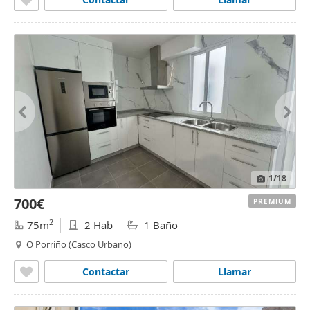
1
/18
700€
PREMIUM
2
75m
2 Hab
1 Baño
O Porriño (Casco Urbano)
Contactar
Llamar