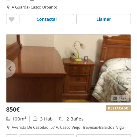
A Guarda (Casco Urbano)
Contactar
Llamar
1
/22
850€
DESTACADO
2
100m
3 Hab
2 Baños
Avenida De Castelao, 57 A, Casco Viejo, Travesas-Balaídos, Vigo