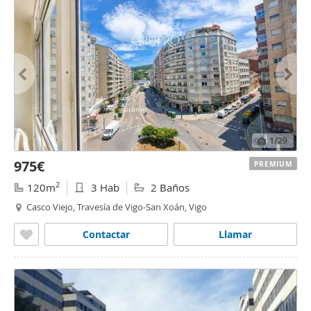
1
/29
975€
PREMIUM
2
120m
3 Hab
2 Baños
Casco Viejo, Travesía de Vigo-San Xoán, Vigo
Contactar
Llamar