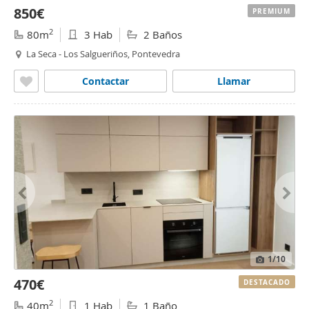
850€
PREMIUM
2
80m
3 Hab
2 Baños
La Seca - Los Salgueriños, Pontevedra
Contactar
Llamar
1
/10
470€
DESTACADO
2
40m
1 Hab
1 Baño