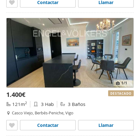
Contactar
Llamar
1
/1
1.400€
DESTACADO
2
121m
3 Hab
3 Baños
Casco Viejo, Berbés-Peniche, Vigo
Contactar
Llamar