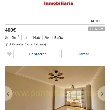
1
/1
400€
PREMIUM
2
45m
1 Hab
1 Baño
A Guarda (Casco Urbano)
Contactar
Llamar