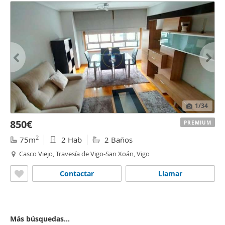
1
/34
850€
PREMIUM
2
75m
2 Hab
2 Baños
Casco Viejo, Travesía de Vigo-San Xoán, Vigo
Contactar
Llamar
Más búsquedas...