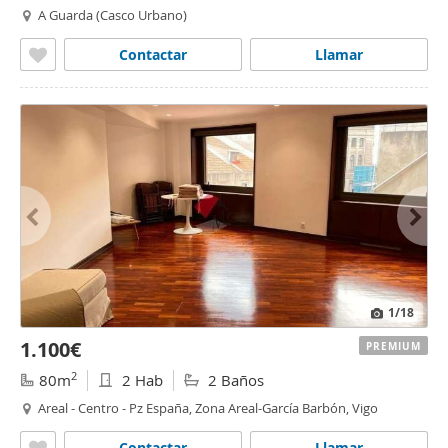
A Guarda (Casco Urbano)
Contactar
Llamar
1
/18
1.100€
PREMIUM
2
80m
2 Hab
2 Baños
Areal - Centro - Pz España, Zona Areal-García Barbón, Vigo
Contactar
Llamar