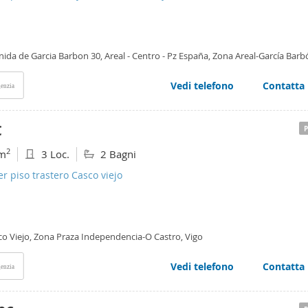
ida de Garcia Barbon 30, Areal - Centro - Pz España, Zona Areal-García Barb
Vedi telefono
Contatta
enzia
€
2
m
3 Loc.
2 Bagni
er piso trastero Casco viejo
co Viejo, Zona Praza Independencia-O Castro, Vigo
Vedi telefono
Contatta
enzia