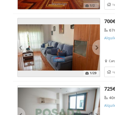
1
/2
Ag
700
67
Alquil
Can
1
/29
Ag
725
40
Alquil