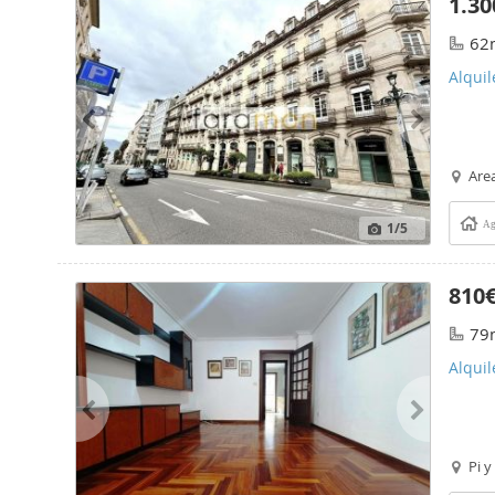
1.30
62
Alquil
Area
1
/5
Ag
810
79
Alquil
Pi y