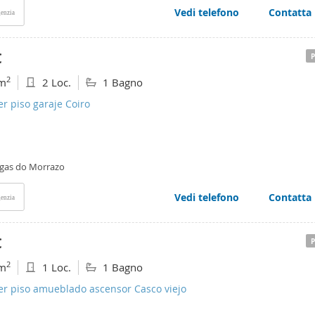
Vedi telefono
Contatta
enzia
€
2
m
2 Loc.
1 Bagno
er piso garaje Coiro
gas do Morrazo
Vedi telefono
Contatta
enzia
€
2
m
1 Loc.
1 Bagno
er piso amueblado ascensor Casco viejo