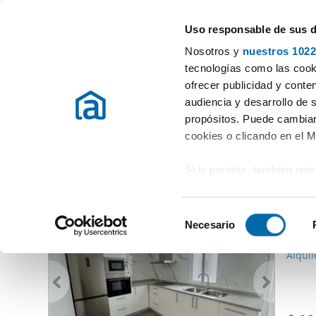
Uso responsable de sus 
Gli specialisti degli appartamenti in affitto
Nosotros y
nuestros 1022
Arcade (Santiago)
tecnologías como las cooki
ofrecer publicidad y conte
Inizio
Appartamenti in affito Pontevedra
Affitto Appartamenti A
audiencia y desarrollo de 
propósitos. Puede cambiar
Affitto Appartamenti Arcade (Santiago)
(0 Immobili)
cookies o clicando en el 
Si lo permite, también qui
Altri immobili che potrebbero interessarti
Recopilar información
700
metros
S
Identificar su disposi
Necesario
e
75
digitales)
l
Alquil
Obtenga más información 
e
preferencias en la
sección
c
en la Declaración de cooki
c