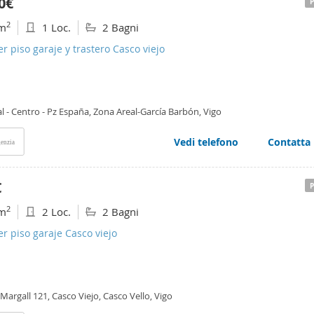
0€
2
m
1 Loc.
2 Bagni
er piso garaje y trastero Casco viejo
l - Centro - Pz España, Zona Areal-García Barbón, Vigo
Vedi telefono
Contatta
enzia
€
2
m
2 Loc.
2 Bagni
er piso garaje Casco viejo
 Margall 121, Casco Viejo, Casco Vello, Vigo