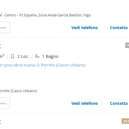
l - Centro - Pz España, Zona Areal-García Barbón, Vigo
Vedi telefono
Contatta
enzia
€
2
m
2 Loc.
1 Bagno
er piso obra nueva O Porriño (Casco Urbano)
orriño (Casco Urbano)
Vedi telefono
Contatta
enzia
€
DE