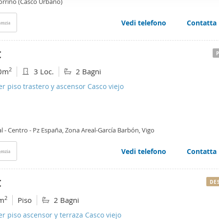
orriño (Casco Urbano)
web se usan para personalizar el contenido y los anuncios, ofrec
ar el tráfico. Además, compartimos información sobre el uso que
Vedi telefono
Contatta
enzia
tners de redes sociales, publicidad y análisis web, quienes pue
ación que les haya proporcionado o que hayan recopilado a parti
€
vicios.
2
0m
3 Loc.
2 Bagni
er piso trastero y ascensor Casco viejo
l - Centro - Pz España, Zona Areal-García Barbón, Vigo
Vedi telefono
Contatta
enzia
€
DE
2
m
Piso
2 Bagni
er piso ascensor y terraza Casco viejo