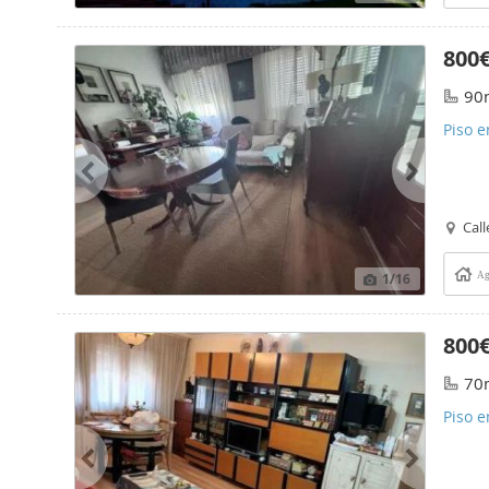
800
90
Piso e
Call
1
/16
Ag
800
70
Piso e