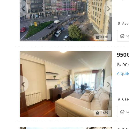
Aven
1
/20
Ag
950
90
Alquil
Cas
1
/29
Ag