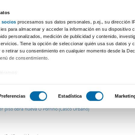
datos
 socios
procesamos sus datos personales, p.ej., su dirección I
Prezzo
Superficie
Locali
Più filtri - 1
es para almacenar y acceder la información en su dispositivo co
nido personalizados, medición de publicidad y contenido, investi
rcade (Santiago)
servicios. Tiene la opción de seleccionar quién usa sus datos y 
 o retirar su consentimiento en cualquier momento desde la Dec
Ordine Enalquiler
Menú de consentimiento.
siéramos:
 sobre su ubicación geográfica que puede tener una precisión de
€
tivo analizándolo activamente para buscar características específ
Preferencias
Estadística
Marketin
2
m
2 Loc.
1 Bagno
er piso obra nueva O Porriño (Casco Urbano)
sobre cómo se procesan sus datos personales y establezca su
 de datos
. Puede cambiar o retirar su consentimiento en cualq
es.