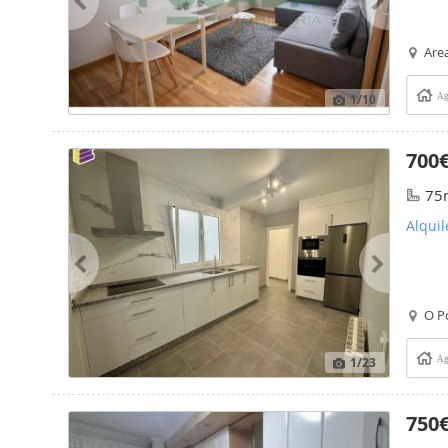
Area
1
/10
Ag
700
75
Alquil
O P
1
/23
Ag
750