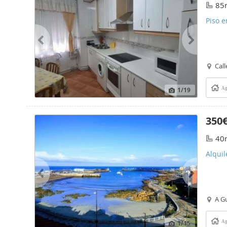
85
Piso e
Cal
1
/19
Ag
350
40
Alquil
A G
1
/15
Ag