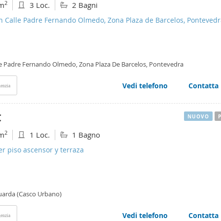
2
m
3 Loc.
2 Bagni
n Calle Padre Fernando Olmedo, Zona Plaza de Barcelos, Pontevedr
le Padre Fernando Olmedo, Zona Plaza De Barcelos, Pontevedra
Vedi telefono
Contatta
enzia
€
NUOVO
2
m
1 Loc.
1 Bagno
er piso ascensor y terraza
uarda (Casco Urbano)
Vedi telefono
Contatta
enzia