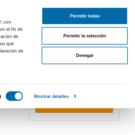
Pubblica
Inizia sessione
Permitir todas
P, con
n el fin de
Permitir la selección
gación de
con qué
laración de
Denegar
Crea il tuo avviso!
Non perdere l'occasione. Ricevi nella
tua email
tutte le novità
di questa
ricerca.
 varios
PREMIUM
icas (huellas
g
Mostrar detalles
Ricevere avvisi
s
uier momento