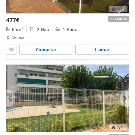
1
/1
477€
PREMIUM
2
65m
2 Hab
1 Baño
Alcanar
Contactar
Llamar
1
/4