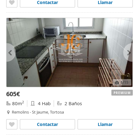
Contactar
Llamar
1
/15
605€
PREMIUM
2
80m
4 Hab
2 Baños
Remolins - St Jaume, Tortosa
Contactar
Llamar