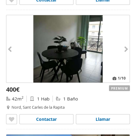
1
/10
400€
PREMIUM
2
42m
1 Hab
1 Baño
Nord, Sant Carles de la Rapita
Contactar
Llamar