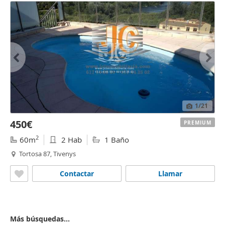
1
/21
450€
PREMIUM
2
60m
2 Hab
1 Baño
Tortosa 87, Tivenys
Contactar
Llamar
Más búsquedas...