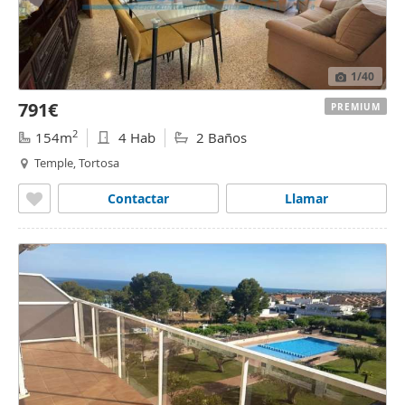
1
/40
791€
PREMIUM
2
154m
4 Hab
2 Baños
Temple, Tortosa
Contactar
Llamar