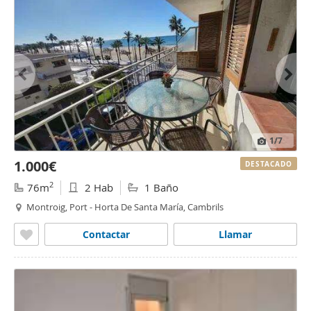
1
/7
1.000€
DESTACADO
2
76m
2 Hab
1 Baño
Montroig, Port - Horta De Santa María, Cambrils
Contactar
Llamar