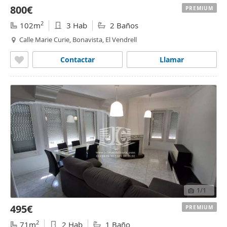
800€
PREMIUM
2
102m
3 Hab
2 Baños
Calle Marie Curie, Bonavista, El Vendrell
Contactar
Llamar
1
/1
495€
PREMIUM
2
71m
2 Hab
1 Baño