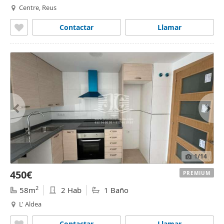
Centre, Reus
Contactar
Llamar
1
/14
450€
PREMIUM
2
58m
2 Hab
1 Baño
L' Aldea
Contactar
Llamar