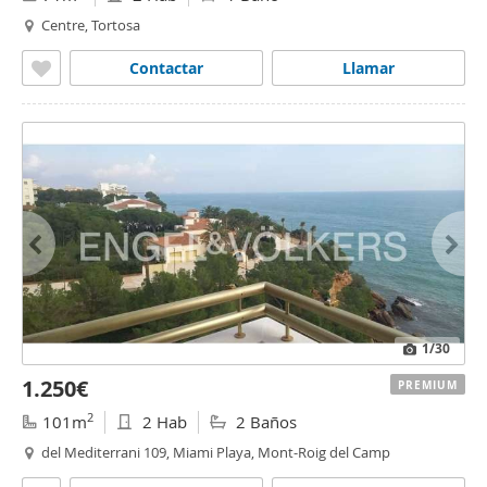
Centre, Tortosa
Contactar
Llamar
1
/30
1.250€
PREMIUM
2
101m
2 Hab
2 Baños
del Mediterrani 109, Miami Playa, Mont-Roig del Camp