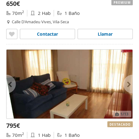
650€
PREMIUM
2
70m
2 Hab
1 Baño
Calle D'Amadeu Vives, Vila-Seca
Contactar
Llamar
1
/13
795€
DESTACADO
2
70m
1 Hab
1 Baño