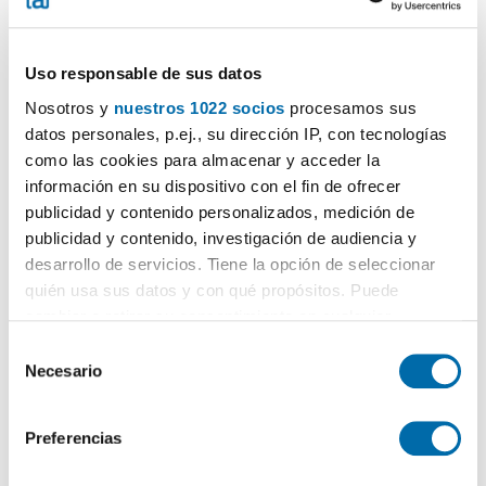
Más búsquedas...
alquiler pisos Caldes d'Estrac
,
alquiler lofts Caldes d'Estrac
,
alquiler casas Caldes d'Estrac
Uso responsable de sus datos
Nosotros y
nuestros 1022 socios
procesamos sus
Búsquedas similares a "Alquiler Lofts Caldes d'Estrac":
alquiler casas Caldes d'Estrac
,
alquiler lofts Caldes d'Estrac
,
datos personales, p.ej., su dirección IP, con tecnologías
alquiler pisos Caldes d'Estrac
.
como las cookies para almacenar y acceder la
información en su dispositivo con el fin de ofrecer
publicidad y contenido personalizados, medición de
publicidad y contenido, investigación de audiencia y
desarrollo de servicios. Tiene la opción de seleccionar
¡Crea tu alerta!
quién usa sus datos y con qué propósitos. Puede
No dejes que te adelanten. Recibe en tu correo
todas
las novedades
de esta búsqueda.
cambiar o retirar su consentimiento en cualquier
momento desde la Declaración de cookies o clicando en
S
el Menú de consentimiento.
Necesario
e
l
Recibir alertas
Si lo permite, también quisiéramos:
e
Preferencias
Recopilar información sobre su ubicación geográfica
c
que puede tener una precisión de varios metros
c